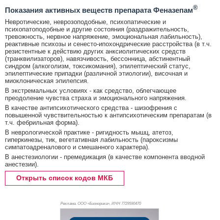
®
Показания активных веществ препарата Феназепам
Невротические, неврозоподобные, психопатические и
психопатоподобные и другие состояния (раздражительность,
тревожность, нервное напряжение, эмоциональная лабильность),
реактивные психозы и сенесто-ипохондрические расстройства (в т.ч.
резистентные к действию других анксиолитических средств
(транквилизаторов), навязчивость, бессонница, абстинентный
синдром (алкоголизм, токсикомания), эпилептический статус,
эпилептические припадки (различной этиологии), височная и
миоклоническая эпилепсия.
В экстремальных условиях - как средство, облегчающее
преодоление чувства страха и эмоционального напряжения.
В качестве антипсихотического средства - шизофрения с
повышенной чувствительностью к антипсихотическим препаратам (в
т.ч. фебрильная форма).
В неврологической практике - ригидность мышц, атетоз,
гиперкинезы, тик, вегетативная лабильность (пароксизмы
симпатоадреналового и смешанного характера).
В анестезиологии - премедикация (в качестве компонента вводной
анестезии).
Открыть список кодов МКБ
Реклама. ООО «Бионорика», ИНН 772
9590470