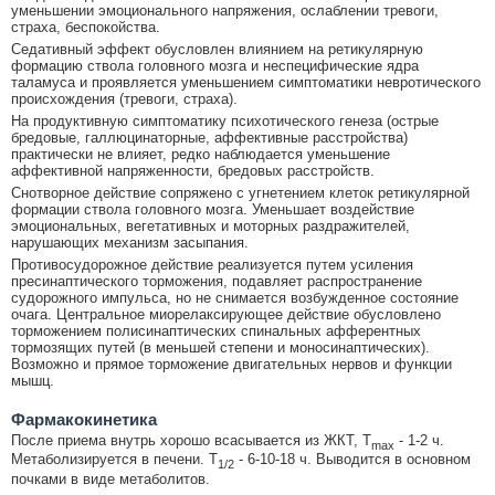
уменьшении эмоционального напряжения, ослаблении тревоги,
страха, беспокойства.
Седативный эффект обусловлен влиянием на ретикулярную
формацию ствола головного мозга и неспецифические ядра
таламуса и проявляется уменьшением симптоматики невротического
происхождения (тревоги, страха).
На продуктивную симптоматику психотического генеза (острые
бредовые, галлюцинаторные, аффективные расстройства)
практически не влияет, редко наблюдается уменьшение
аффективной напряженности, бредовых расстройств.
Снотворное действие сопряжено с угнетением клеток ретикулярной
формации ствола головного мозга. Уменьшает воздействие
эмоциональных, вегетативных и моторных раздражителей,
нарушающих механизм засыпания.
Противосудорожное действие реализуется путем усиления
пресинаптического торможения, подавляет распространение
судорожного импульса, но не снимается возбужденное состояние
очага. Центральное миорелаксирующее действие обусловлено
торможением полисинаптических спинальных афферентных
тормозящих путей (в меньшей степени и моносинаптических).
Возможно и прямое торможение двигательных нервов и функции
мышц.
Фармакокинетика
После приема внутрь хорошо всасывается из ЖКТ, T
- 1-2 ч.
max
Метаболизируется в печени. T
- 6-10-18 ч. Выводится в основном
1/2
почками в виде метаболитов.