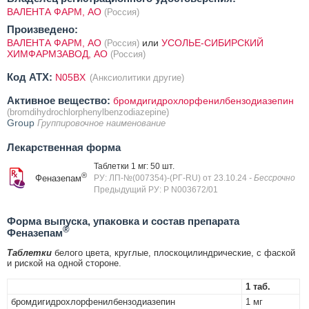
ВАЛЕНТА ФАРМ, АО
(Россия)
Произведено:
ВАЛЕНТА ФАРМ, АО
или
УСОЛЬЕ-СИБИРСКИЙ
(Россия)
ХИМФАРМЗАВОД, АО
(Россия)
Код ATX:
N05BX
(Анксиолитики другие)
Активное вещество:
бромдигидрохлорфенилбензодиазепин
(bromdihydrochlorphenylbenzodiazepine)
Group
Группировочное наименование
Лекарственная форма
Таблетки 1 мг: 50 шт.
®
Феназепам
РУ: ЛП-№(007354)-(РГ-RU) от 23.10.24
- Бессрочно
Предыдущий РУ: Р N003672/01
Форма выпуска, упаковка и состав препарата
®
Феназепам
Таблетки
белого цвета, круглые, плоскоцилиндрические, с фаской
и риской на одной стороне.
1 таб.
бромдигидрохлорфенилбензодиазепин
1 мг