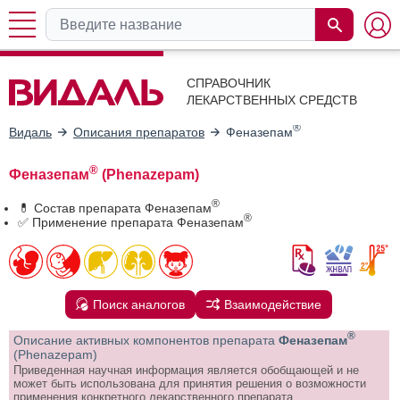
СПРАВОЧНИК
ЛЕКАРСТВЕННЫХ СРЕДСТВ
®
Видаль
Описания препаратов
Феназепам
®
Феназепам
(Phenazepam)
®
💊 Состав препарата Феназепам
®
✅ Применение препарата Феназепам
Поиск аналогов
Взаимодействие
®
Описание активных компонентов препарата
Феназепам
(Phenazepam)
Приведенная научная информация является обобщающей и не
может быть использована для принятия решения о возможности
применения конкретного лекарственного препарата.