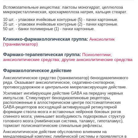
Вспомогательные вещества
: лактозы моногидрат, целлюлоза
микрокристаллическая, кроскармеллоза натрия, кальция стеарат.
10 шт. - упаковки ячейковые контурные (5) - пачки картонные.
25 шт. - упаковки ячейковые контурные (2) - пачки картонные.
50 шт. - банки полимерные (1) - пачки картонные.
Клинико-фармакологическая группа:
Анксиолитик
(транквилизатор)
Фармако-терапевтическая группа:
Психолептики;
анксиолитические средства; другие анксиолитические средства
Фармакологическое действие
Анксиолитическое средство (транквилизатор) бензодиазепинового
ряда. Оказывает анксиолитическое, седативно-снотворное,
противосудорожное и центральное миорелаксирующее действие.
Усиливает ингибирующее действие GABA на передачу нервных
импульсов. Стимулирует бензодиазепиновые рецепторы,
расположенные в аллостерическом центре постсинаптических
GABA-рецепторов восходящей активирующей ретикулярной
формации ствола мозга и вставочных нейронов боковых рогов
спинного мозга; уменьшает возбудимость подкорковых структур
головного мозга (лимбическая система, таламус, гипоталамус),
тормозит полисинаптические спинальные рефлексы.
Анксиолитическое действие обусловлено влиянием на
миндалевидный комплекс лимбической системы и проявляется в