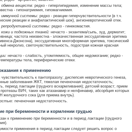
 обмена веществ:
редко - гиперлипидемия, изменение массы тела;
звестна - гипонатриемия, гипомагниемия.
 иммунной системы:
редко - реакции гиперчувствительности (в т.ч.
еские реакции и анафилактический шок), ангионевротический отек.
 репродуктивной системы:
редко - гинекомастия.
 кожи и подкожных тканей:
нечасто - экзантема/сыпь, зуд, дерматит;
пивница; частота неизвестна - злокачественная экссудативная эритема
ивенса-Джонсона), экссудативная многоформная эритема, токсический
ый некролиз, светочувствительность, подострая кожная красная
ции:
нечасто - слабость, утомляемость, общее недомогание; редко -
емпературы тела, периферические отеки.
оказания к применению
чувствительность к пантопразолу; диспепсия невротического генеза,
нные заболевания ЖКТ, тяжелая печеночная недостаточность;
ь, период лактации (грудного вскармливания); детский возраст; прием
 протеазы ВИЧ, таких как атазанавир и нелфинавир, абсорбция которых
pH желудочного сока (для приема внутрь).
остью:
печеночная недостаточность.
е при беременности и кормлении грудью
зан к применению при беременности и в период лактации (грудного
ия).
имости применения в период лактации следует решить вопрос о