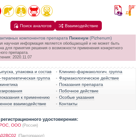
Поиск аналогов
Взаимодействие
активных компонентов препарата
Пиженум
(Pizhenum)
я научная информация является обобщающей и не может быть
на для принятия решения о возможности применения конкретного
ного препарата.
ения: 2020.11.07
пуска, упаковка и состав
Клинико-фармакологич. группа
терапевтическая группа
Фармакологическое действие
кинетика
Показания препарата
озирования
Побочное действие
показания к применению
Особые указания
венное взаимодействие
Контакты
регистрационного удостоверения:
РОС, ООО
(Россия)
A02BC02
(Пантопразол)