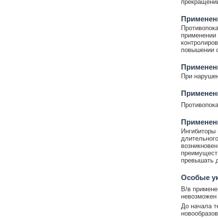
прекращении
Применен
Противопока
применении 
контролиров
повышении о
Применен
При нарушен
Применени
Противопока
Применен
Ингибиторы 
длительного
возникновен
преимуществ
превышать д
Особые у
В/в примене
невозможен 
До начала т
новообразов