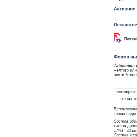
Активное 
Лекарств
Пижен
Форма вып
Таблетки,
желтого или
почти белого
пантопразо
что соотв
Вспомогате
кросповидон 
Состав обол
титана диок
17%) - 20 мг.
Состав киш