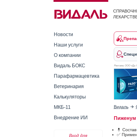
СПРАВОЧН
ЛЕКАРСТВ
Новости
Препа
Наши услуги
Специ
О компании
Видаль БОКС
Реклама. ООО «Др. 
Парафармацевтика
Ветеринария
Калькуляторы
Видаль
МКБ-11
Внедрение ИИ
Пиженум 
💊 Соста
✅ Примен
Вход для