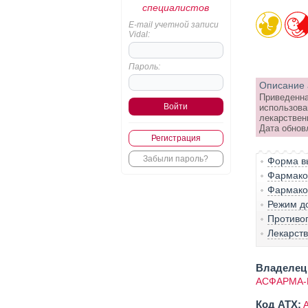
специалистов
E-mail учетной записи
Vidal:
Пароль:
Описание 
Приведенна
использова
лекарствен
Дата обновл
Регистрация
Забыли пароль?
Форма вы
Фармако-
Фармако
Режим д
Противо
Лекарст
Владелец 
АСФАРМА-
Код ATX: