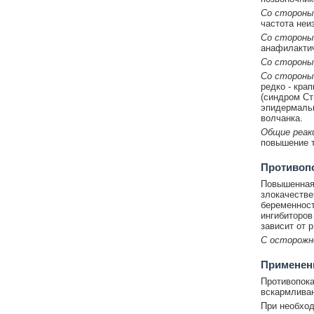
Со стороны
частота неи
Со стороны
анафилактич
Со стороны
Со стороны
редко - кра
(синдром Ст
эпидермальн
волчанка.
Общие реак
повышение т
Противоп
Повышенная 
злокачестве
беременност
ингибиторов
зависит от 
С осторожн
Применени
Противопока
вскармливан
При необход