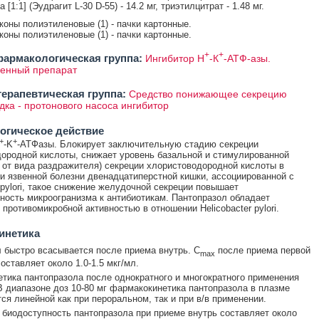
 [1:1] (Эудрагит L-30 D-55) - 14.2 мг, триэтилцитрат - 1.48 мг.
аконы полиэтиленовые (1) - пачки картонные.
аконы полиэтиленовые (1) - пачки картонные.
+
+
армакологическая группа:
Ингибитор Н
-К
-АТФ-азы.
венный препарат
ерапевтическая группа:
Средство понижающее секрецию
дка - протонового насоса ингибитор
огическое действие
+
+
-K
-АТФазы. Блокирует заключительную стадию секреции
ородной кислоты, снижает уровень базальной и стимулированной
 от вида раздражителя) секреции хлористоводородной кислоты в
и язвенной болезни двенадцатиперстной кишки, ассоциированной с
r pylori, такое снижение желудочной секреции повышает
ность микроогранизма к антибиотикам. Пантопразол обладает
 противомикробной активностью в отношении Helicobacter pylori.
инетика
 быстро всасывается после приема внутрь. С
после приема первой
max
оставляет около 1.0-1.5 мкг/мл.
тика пантопразола после однократного и многократного применения
В диапазоне доз 10-80 мг фармакокинетика пантопразола в плазме
тся линейной как при пероральном, так и при в/в применении.
биодоступность пантопразола при приеме внутрь составляет около