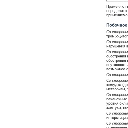
Применяют в
определяют 
применяемо
Побочное
Со стороны
тромбоцитоп
Со стороны
нарушения в
Со стороны
обострения 
обострения 
спутанность
возможное о
Со стороны
Со стороны
желудка (до
метеоризм, 
Со стороны
печеночных 
уровня били
желтуха, пе
Со стороны
интерстициа
Со стороны
позвоночника