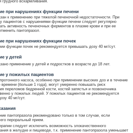
 грудного вскармливания.
ие при нарушениях функции печени
зан к применению при тяжелой печеночной недостаточности. При
у пациентов с нарушениями функции печени следует регулярно
ать активность печеночных ферментов в плазме крови и при ее
тменить пантопразол.
ие при нарушениях функции почек
ии функции почек не рекомендуется превышать дозу 40 мг/сут.
е у детей
зано применение у детей и подростков в возрасте до 18 лет.
ие у пожилых пациентов
протонного насоса, особенно при применении высоких доз и в течение
 времени (больше 1 года), могут умеренно повышать риск
ия переломов бедренной кости, костей запястья и позвоночника
енно у пожилых людей. У пожилых пациентов не рекомендуется
озу 40 мг/сут.
казания
ние пантопразола рекомендовано только в том случае, если
его пероральный прием.
ерапии следует исключить возможность злокачественного
ания в желудке и пищеводе, т.к. применение пантопразола уменьшает