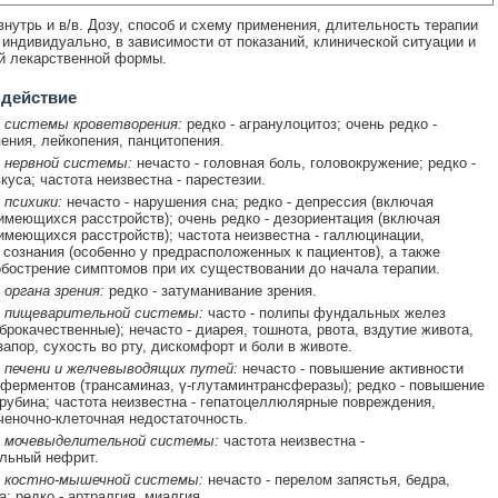
нутрь и в/в. Дозу, способ и схему применения, длительность терапии
индивидуально, в зависимости от показаний, клинической ситуации и
й лекарственной формы.
 действие
 системы кроветворения:
редко - агранулоцитоз; очень редко -
ения, лейкопения, панцитопения.
 нервной системы:
нечасто - головная боль, головокружение; редко -
куса; частота неизвестна - парестезии.
 психики:
нечасто - нарушения сна; редко - депрессия (включая
имеющихся расстройств); очень редко - дезориентация (включая
имеющихся расстройств); частота неизвестна - галлюцинации,
 сознания (особенно у предрасположенных к пациентов), а также
бострение симптомов при их существовании до начала терапии.
 органа зрения:
редко - затуманивание зрения.
 пищеварительной системы:
часто - полипы фундальных желез
брокачественные); нечасто - диарея, тошнота, рвота, вздутие живота,
запор, сухость во рту, дискомфорт и боли в животе.
 печени и желчевыводящих путей:
нечасто - повышение активности
ферментов (трансаминаз, γ-глутаминтрансферазы); редко - повышение
рубина; частота неизвестна - гепатоцеллюлярные повреждения,
ченочно-клеточная недостаточность.
 мочевыделительной системы:
частота неизвестна -
льный нефрит.
 костно-мышечной системы:
нечасто - перелом запястья, бедра,
; редко - артралгия, миалгия.