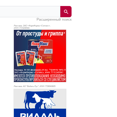
Расширенный поиск
Реклама. ЗАО «ФармФирма «Сотекс»,
ИНН 771
5240941
Реклама. АО "Видаль Рус", ИНН 772
8043605