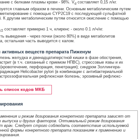
ание с белками плазмы крови - 98%. V
составляет 0,15 л/кг.
d
уется главным образом в печени. Основным метаболическим путем
еметилирование с помощью CYP2C19 с последующей сульфатной
. К другим метаболическим путям относится окисление с помощью
составляет примерно 1 ч, клиренс - около 0.1 л/ч/кг.
/2
ть выведения - через почки (около 80%) в виде метаболитов
а, остальная часть выводится с калом.
 активных веществ препарата Пиженум
лезнь желудка и двенадцатиперстной кишки в фазе обострения,
астрит (в т.ч. связанный с приемом НПВС), стрессовые язвы и их
(кровотечение, перфорация, пенетрация); синдром Золлингера-
адикация Helicobacter pylori (в комбинации с антибактериальной
гастроэзофагеальная рефлюксная болезнь; эрозивный рефлюкс-
ь список кодов МКБ
зирования
именения и режим дозирования конкретного препарата зависят от
 выпуска и других факторов. Оптимальный режим дозирования
т врач. Следует строго соблюдать соответствие используемой
нной формы конкретного препарата показаниям к применению и
зирования.