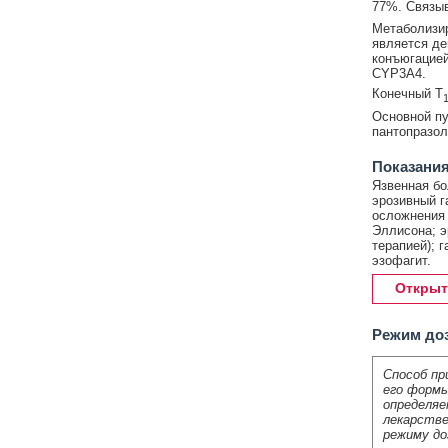
77%. Связыв
Метаболизир
является д
конъюгацией
CYP3A4.
Конечный T
1
Основной пу
пантопразол
Показания
Язвенная бо
эрозивный г
осложнения 
Эллисона; эр
терапией); 
эзофагит.
Открыт
Режим до
Способ пр
его формы
определяе
лекарстве
режиму до