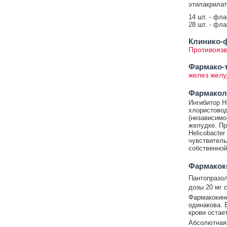
этилакрилата
14 шт. - фл
28 шт. - фл
Клинико-ф
Противояз
Фармако-т
желез желу
Фармакол
Ингибитор H
хлористовод
(независимо
желудке. Пр
Helicobacte
чувствитель
собственной
Фармакок
Пантопразол
дозы 20 мг с
Фармакокине
одинакова. 
крови остае
Абсолютная 