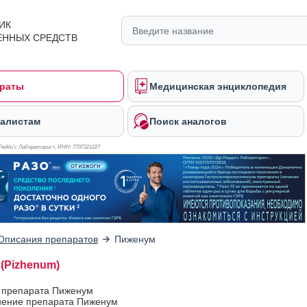
ИК
ЕННЫХ СРЕДСТВ
раты
Медицинская энциклопедия
алистам
Поиск аналогов
Редди’с Лабораторис», ИНН: 770
7321227
Описания препаратов
Пиженум
(Pizhenum)
в препарата Пиженум
ение препарата Пиженум