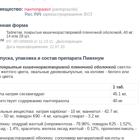
вещество:
пантопразол
(pantoprazole)
Rec.INN
зарегистрированное ВОЗ
енная форма
Таблетки, покрытые кишечнорастворимой пленочной оболочкой, 40 мг:
14 или 28 шт.
ум
РУ: ЛП-000849 от 11.10.11
- Действующее
Дата переоформления: 22.07.20
уска, упаковка и состав препарата Пиженум
 покрытые кишечнорастворимой пленочной оболочкой
светло-
 желтого цвета, овальные двояковыпуклые, на изломе - белого или
 цвета.
1 таб.
ла натрия сесквигидрат
45.1 мг,
етствует содержанию пантопразола
40 мг
льные вещества
: натрия карбонат - 10 мг, маннитол - 42.7 мг,
- 50 мг, повидон К90 - 4 мг, кальция стеарат - 3.2 мг.
очки:
опадрай желтый (гипромеллоза - 79.96%, повидон К25 - 1.52%,
сид - 1.4%, краситель железа оксид желтый - 0.12%, пропиленгликоль -
ечнорастворимой оболочки:
сополимер метакриловой кислоты и