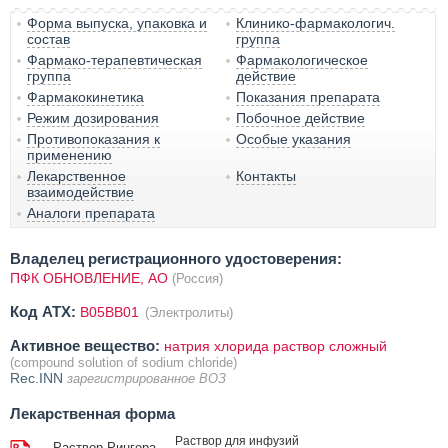
Форма выпуска, упаковка и
Клинико-фармакологич.
состав
группа
Фармако-терапевтическая
Фармакологическое
группа
действие
Фармакокинетика
Показания препарата
Режим дозирования
Побочное действие
Противопоказания к
Особые указания
применению
Лекарственное
Контакты
взаимодействие
Аналоги препарата
Владелец регистрационного удостоверения:
ПФК ОБНОВЛЕНИЕ, АО
(Россия)
Код ATX:
B05BB01
(Электролиты)
Активное вещество:
натрия хлорида раствор сложный
(compound solution of sodium chloride)
Rec.INN
зарегистрированное ВОЗ
Лекарственная форма
Раствор для инфузий
Раствор Рингера