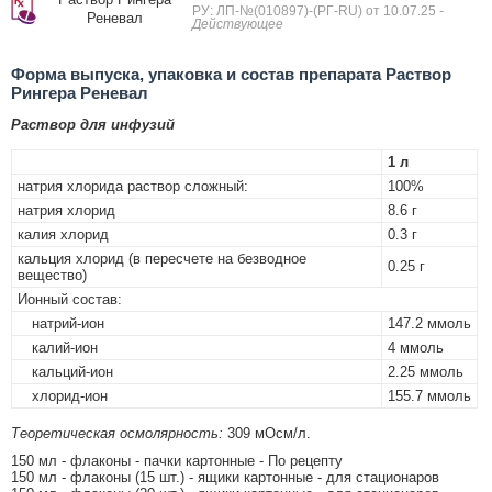
РУ: ЛП-№(010897)-(РГ-RU) от 10.07.25
-
Реневал
Действующее
Форма выпуска, упаковка и состав препарата Раствор
Рингера Реневал
Раствор для инфузий
1 л
натрия хлорида раствор сложный:
100%
натрия хлорид
8.6 г
калия хлорид
0.3 г
кальция хлорид (в пересчете на безводное
0.25 г
вещество)
Ионный состав:
натрий-ион
147.2 ммоль
калий-ион
4 ммоль
кальций-ион
2.25 ммоль
хлорид-ион
155.7 ммоль
Теоретическая осмолярность:
309 мОсм/л.
150 мл - флаконы - пачки картонные - По рецепту
150 мл - флаконы (15 шт.) - ящики картонные - для стационаров