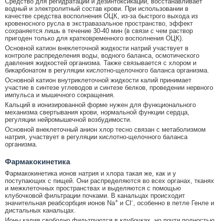
Средство для регидратации и дезинтоксикации, восстанавливает
водный и электролитный состав крови. При использовании в
качестве средства восполнения ОЦК, из-за быстрого выхода из
кровеносного русла в экстравазальное пространство, эффект
сохраняется лишь в течение 30-40 мин (в связи с чем раствор
пригоден только для кратковременного восполнения ОЦК).
Основной катион внеклеточной жидкости натрий участвует в
контроле распределения воды, водного баланса, осмотического
давления жидкостей организма. Также связывается с хлором и
бикарбонатом в регуляции кислотно-щелочного баланса организма.
Основной катион внутриклеточной жидкости калий принимает
участие в синтезе углеводов и синтезе белков, проведении нервного
импульса и мышечного сокращения.
Кальций в ионизированной форме нужен для функционального
механизма свертывания крови, нормальной функции сердца,
регуляции нейромышечной возбудимости.
Основной внеклеточный анион хлор тесно связан с метаболизмом
натрия, участвует в регуляции кислотно-щелочного баланса
организма.
Фармакокинетика
Фармакокинетика ионов натрия и хлора такая же, как и у
поступающих с пищей. Они распределяются во всех органах, тканях
и межклеточных пространствах и выделяются с помощью
клубочковой фильтрации почками. В канальцах происходит
+
-
значительная реабсорбция ионов Na
и Сl
, особенно в петле Генле и
дистальных канальцах.
Ионы калия свободно фильтруются в клубочках, но почти полностью