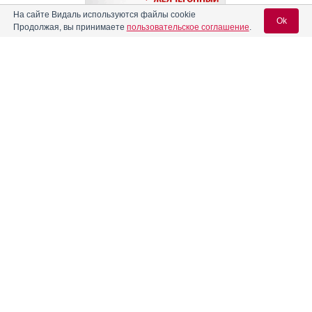
На сайте Видаль используются файлы cookie
Ok
Продолжая, вы принимаете
пользовательское соглашение
.
Содержание
Вход для специалистов
E-mail учетной записи Vidal:
Форма выпуска, упаковка и состав
Клинико-фармакологич. группа
Реклама
Пароль:
Фармако-терапевтическая группа
Фармакологическое действие
Фармакокинетика
Показания препарата
Регистрация
Забыли пароль?
Режим дозирования
Побочное действие