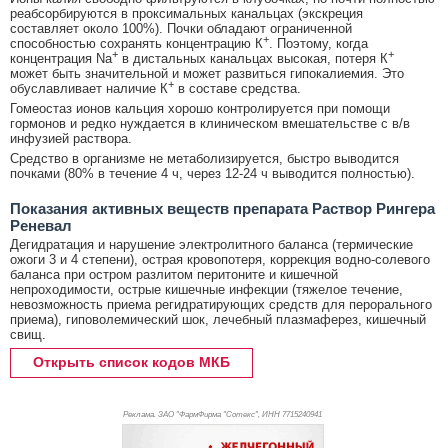
реабсорбируются в проксимальных канальцах (экскреция
составляет около 100%). Почки обладают ограниченной
+
способностью сохранять концентрацию К
. Поэтому, когда
+
+
концентрация Na
в дистальных канальцах высокая, потеря К
может быть значительной и может развиться гипокалиемия. Это
+
обуславливает наличие К
в составе средства.
Гомеостаз ионов кальция хорошо контролируется при помощи
гормонов и редко нуждается в клиническом вмешательстве с в/в
инфузией раствора.
Средство в организме не метаболизируется, быстро выводится
почками (80% в течение 4 ч, через 12-24 ч выводится полностью).
Показания активных веществ препарата Раствор Рингера
Реневал
Дегидратация и нарушение электролитного баланса (термические
ожоги 3 и 4 степени), острая кровопотеря, коррекция водно-солевого
баланса при остром разлитом перитоните и кишечной
непроходимости, острые кишечные инфекции (тяжелое течение,
невозможность приема регидратирующих средств для перорального
приема), гиповолемический шок, лечебный плазмаферез, кишечный
свищ.
Открыть список кодов МКБ
Реклама. ЗАО "ФармФирма "Сотекс", ИНН 771
5240941