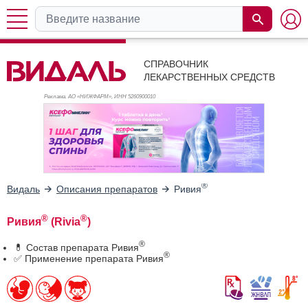
СПРАВОЧНИК
ЛЕКАРСТВЕННЫХ СРЕДСТВ
Реклама. АО «НИЖФАРМ», ИНН 526
0900010
®
Видаль
Описания препаратов
Ривия
®
®
Ривия
(Rivia
)
®
💊 Состав препарата Ривия
®
✅ Применение препарата Ривия