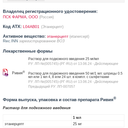
Владелец регистрационного удостоверения:
ПСК ФАРМА, OOO
(Россия)
Код ATX:
L04AB01
(Этанерцепт)
Активное вещество:
этанерцепт
(etanercept)
Rec.INN
зарегистрированное ВОЗ
Лекарственные формы
Раствор для подкожного введения 25 мг/мл
РУ: ЛП-№(005745)-(РГ-RU) от 13.06.24
- Действующее
®
Ривия
Раствор для подкожного введения 50 мг/1 мл: шприцы 0.5
мл или 1 мл 4, 8 или 24 шт. в компл. с салфетками
РУ: ЛП-№(005745)-(РГ-RU) от 13.06.24
- Действующее
Предыдущий РУ: ЛП-007057
®
Форма выпуска, упаковка и состав препарата Ривия
Раствор для подкожного введения
1 мл
этанерцепт
25 мг