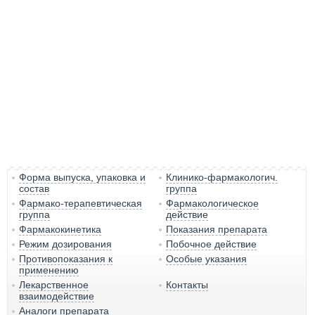
Форма выпуска, упаковка и
Клинико-фармакологич.
состав
группа
Фармако-терапевтическая
Фармакологическое
группа
действие
Фармакокинетика
Показания препарата
Режим дозирования
Побочное действие
Противопоказания к
Особые указания
применению
Лекарственное
Контакты
взаимодействие
Аналоги препарата