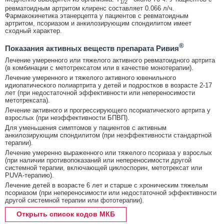
1/2
ревматоидным артритом клиренс составляет 0.066 л/ч.
Фармакокинетика этанерцепта у пациентов с ревматоидным
артритом, псориазом и анкилозирующим спондилитом имеет
сходный характер.
®
Показания активных веществ препарата Ривия
Лечение умеренного или тяжелого активного ревматоидного артрита
(в комбинации с метотрексатом или в качестве монотерапии).
Лечение умеренного и тяжелого активного ювенильного
идиопатического полиартрита у детей и подростков в возрасте 2-17
лет (при недостаточной эффективности или непереносимости
метотрексата).
Лечение активного и прогрессирующего псориатического артрита у
взрослых (при неэффективности БПВП).
Для уменьшения симптомов у пациентов с активным
анкилозирующим спондилитом (при неэффективности стандартной
терапии).
Лечение умеренно выраженного или тяжелого псориаза у взрослых
(при наличии противопоказаний или непереносимости другой
системной терапии, включающей циклоспорин, метотрексат или
PUVA-терапию).
Лечение детей в возрасте 6 лет и старше с хроническим тяжелым
псориазом (при непереносимости или недостаточной эффективности
другой системной терапии или фототерапии).
Открыть список кодов МКБ