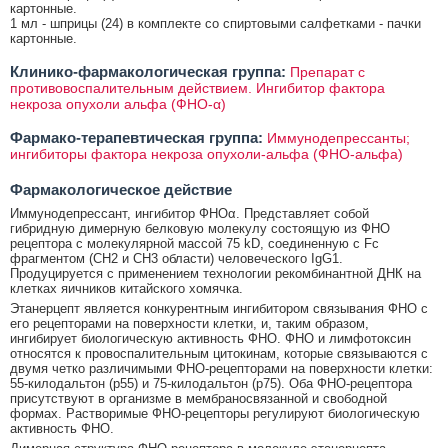
картонные.
1 мл - шприцы (24) в комплекте со спиртовыми салфетками - пачки
картонные.
Клинико-фармакологическая группа:
Препарат с
противовоспалительным действием. Ингибитор фактора
некроза опухоли альфа (ФНО-α)
Фармако-терапевтическая группа:
Иммунодепрессанты;
ингибиторы фактора некроза опухоли-альфа (ФНО-альфа)
Фармакологическое действие
Иммунодепрессант, ингибитор ФНОα. Представляет собой
гибридную димерную белковую молекулу состоящую из ФНО
рецептора с молекулярной массой 75 kD, соединенную с Fc
фрагментом (CH2 и CH3 области) человеческого IgG1.
Продуцируется с применением технологии рекомбинантной ДНК на
клетках яичников китайского хомячка.
Этанерцепт является конкурентным ингибитором связывания ФНО с
его рецепторами на поверхности клетки, и, таким образом,
ингибирует биологическую активность ФНО. ФНО и лимфотоксин
относятся к провоспалительным цитокинам, которые связываются с
двумя четко различимыми ФНО-рецепторами на поверхности клетки:
55-килодальтон (р55) и 75-килодальтон (р75). Оба ФНО-рецептора
присутствуют в организме в мембраносвязанной и свободной
формах. Растворимые ФНО-рецепторы регулируют биологическую
активность ФНО.