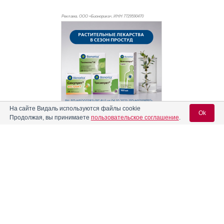
Реклама. ООО «Бионорика», ИНН 772
9590470
На сайте Видаль используются файлы cookie
Ok
Продолжая, вы принимаете
пользовательское соглашение
.
Реклама
Содержание
Вход для специалистов
E-mail учетной записи Vidal:
Форма выпуска, упаковка и состав
Клинико-фармакологич. группа
Пароль:
Фармако-терапевтическая группа