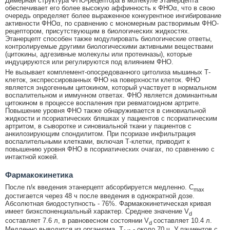
Димерная структура ФНО-рецептора в молекуле этанерцепта
обеспечивает его более высокую аффинность к ФНОα, что в свою
очередь определяет более выраженное конкурентное ингибирование
активности ФНОα, по сравнению с мономерным растворимым ФНО-
рецептором, присутствующим в биологических жидкостях.
Этанерцепт способен также модулировать биологические ответы,
контролируемые другими биологическими активными веществами
(цитокины, адгезивные молекулы или протеиназы), которые
индуцируются или регулируются под влиянием ФНО.
Не вызывает комплемент-опосредованного цитолиза мышиных Т-
клеток, экспрессированных ФНО на поверхности клеток. ФНО
является эндогенным цитокином, который участвует в нормальном
воспалительном и иммунном ответах. ФНО является доминантным
цитокином в процессе воспаления при ревматоидном артрите.
Повышение уровня ФНО также обнаруживается в синовиальной
жидкости и псориатических бляшках у пациентов с псориатическим
артритом, в сыворотке и синовиальной ткани у пациентов с
анкилозирующим спондилитом. При псориазе инфильтрация
воспалительными клетками, включая Т-клетки, приводит к
повышению уровня ФНО в псориатических очагах, по сравнению с
интактной кожей.
Фармакокинетика
После п/к введения этанерцепт абсорбируется медленно. C
max
достигается через 48 ч после введения в однократной дозе.
Абсолютная биодоступность - 76%. Фармакокинетическая кривая
имеет биэкспоненциальный характер. Среднее значение V
d
составляет 7.6 л, в равновесном состоянии V
составляет 10.4 л.
d
Медленно выводится из организма. T
- около 70 ч. У пациентов с