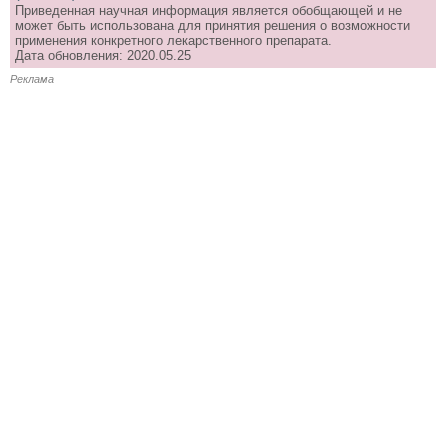
Приведенная научная информация является обобщающей и не
может быть использована для принятия решения о возможности
применения конкретного лекарственного препарата.
Дата обновления: 2020.05.25
Реклама