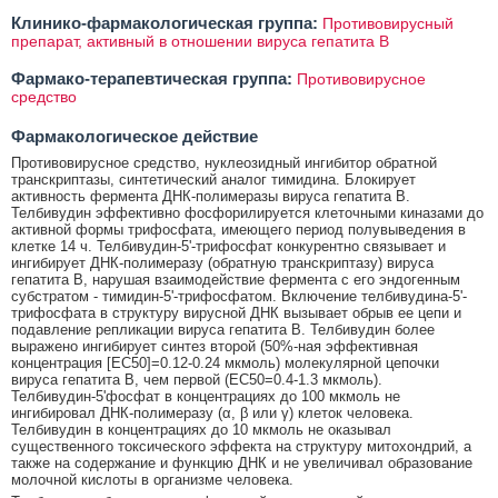
Клинико-фармакологическая группа:
Противовирусный
препарат, активный в отношении вируса гепатита В
Фармако-терапевтическая группа:
Противовирусное
средство
Фармакологическое действие
Противовирусное средство, нуклеозидный ингибитор обратной
транскриптазы, синтетический аналог тимидина. Блокирует
активность фермента ДНК-полимеразы вируса гепатита В.
Телбивудин эффективно фосфорилируется клеточными киназами до
активной формы трифосфата, имеющего период полувыведения в
клетке 14 ч. Телбивудин-5'-трифосфат конкурентно связывает и
ингибирует ДНК-полимеразу (обратную транскриптазу) вируса
гепатита В, нарушая взаимодействие фермента с его эндогенным
субстратом - тимидин-5'-трифосфатом. Включение телбивудина-5'-
трифосфата в структуру вирусной ДНК вызывает обрыв ее цепи и
подавление репликации вируса гепатита В. Телбивудин более
выражено ингибирует синтез второй (50%-ная эффективная
концентрация [ЕС50]=0.12-0.24 мкмоль) молекулярной цепочки
вируса гепатита В, чем первой (ЕС50=0.4-1.3 мкмоль).
Телбивудин-5'фосфат в концентрациях до 100 мкмоль не
ингибировал ДНК-полимеразу (α, β или γ) клеток человека.
Телбивудин в концентрациях до 10 мкмоль не оказывал
существенного токсического эффекта на структуру митохондрий, а
также на содержание и функцию ДНК и не увеличивал образование
молочной кислоты в организме человека.