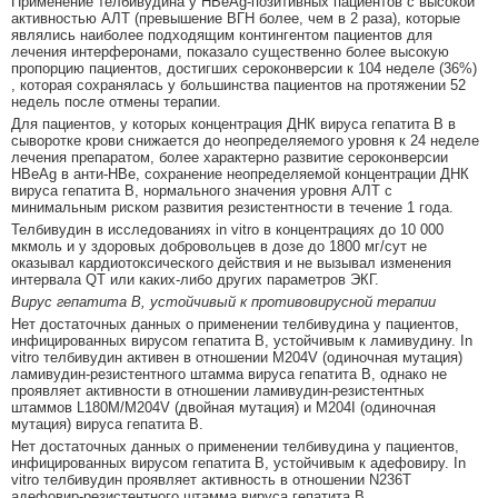
Применение телбивудина у HBeAg-позитивных пациентов с высокой
активностью АЛТ (превышение ВГН более, чем в 2 раза), которые
являлись наиболее подходящим контингентом пациентов для
лечения интерферонами, показало существенно более высокую
пропорцию пациентов, достигших сероконверсии к 104 неделе (36%)
, которая сохранялась у большинства пациентов на протяжении 52
недель после отмены терапии.
Для пациентов, у которых концентрация ДНК вируса гепатита В в
сыворотке крови снижается до неопределяемого уровня к 24 неделе
лечения препаратом, более характерно развитие сероконверсии
HBeAg в анти-HBe, сохранение неопределяемой концентрации ДНК
вируса гепатита В, нормального значения уровня АЛТ с
минимальным риском развития резистентности в течение 1 года.
Телбивудин в исследованиях in vitro в концентрациях до 10 000
мкмоль и у здоровых добровольцев в дозе до 1800 мг/сут не
оказывал кардиотоксического действия и не вызывал изменения
интервала QT или каких-либо других параметров ЭКГ.
Вирус гепатита В, устойчивый к противовирусной терапии
Нет достаточных данных о применении телбивудина у пациентов,
инфицированных вирусом гепатита В, устойчивым к ламивудину. In
vitro телбивудин активен в отношении M204V (одиночная мутация)
ламивудин-резистентного штамма вируса гепатита В, однако не
проявляет активности в отношении ламивудин-резистентных
штаммов L180M/M204V (двойная мутация) и M204I (одиночная
мутация) вируса гепатита В.
Нет достаточных данных о применении телбивудина у пациентов,
инфицированных вирусом гепатита В, устойчивым к адефовиру. In
vitro телбивудин проявляет активность в отношении N236T
адефовир-резистентного штамма вируса гепатита В.