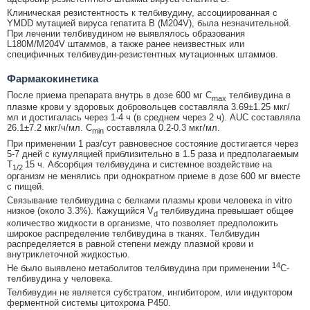
Клиническая резистентность к телбивудину, ассоциированная с
YMDD мутацией вируса гепатита В (M204V), была незначительной.
При лечении телбивудином не выявлялось образования
L180M/M204V штаммов, а также ранее неизвестных или
специфичных телбивудин-резистентных мутационных штаммов.
Фармакокинетика
После приема препарата внутрь в дозе 600 мг C
телбивудина в
max
плазме крови у здоровых добровольцев составляла 3.69±1.25 мкг/
мл и достигалась через 1-4 ч (в среднем через 2 ч). AUC составляла
26.1±7.2 мкг/ч/мл. С
составляла 0.2-0.3 мкг/мл.
min
При применении 1 раз/сут равновесное состояние достигается через
5-7 дней с кумуляцией приблизительно в 1.5 раза и предполагаемым
T
15 ч. Абсорбция телбивудина и системное воздействие на
1/2
организм не менялись при однократном приеме в дозе 600 мг вместе
с пищей.
Связывание телбивудина с белками плазмы крови человека in vitro
низкое (около 3.3%). Кажущийся V
телбивудина превышает общее
d
количество жидкости в организме, что позволяет предположить
широкое распределение телбивудина в тканях. Телбивудин
распределяется в равной степени между плазмой крови и
внутриклеточной жидкостью.
14
Не было выявлено метаболитов телбивудина при применении
C-
телбивудина у человека.
Телбивудин не является субстратом, ингибитором, или индуктором
ферментной системы цитохрома Р450.