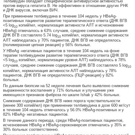
Телбивудин обладает специфической антивирусной активностью
против вируса гепатита В. Не эффективен в отношении других РНК
и ДНК вирусов, включая ВИЧ.
При применении телбивудина в течение 104 недель у HBeAg-
позитивных пациентов развитие терапевтического ответа (ДНК ВГВ
<5 log
копий/мл, нормализация активности АЛТ и исчезновение
10
HBeAg) отмечалось в 63% случаев, среднее снижение содержания
ДНК ВГВ составляло 5.74 log
копий/мл, нормализация активности
10
АЛТ наблюдалась у 70% пациентов, ДНК ВГВ не определялось
(полимеразная цепная реакция) у 56% больных.
У HBeAg -негативных пациентов в течение 104 недель на фоне
терапии телбивудином развитие терапевтического ответа (ДНК ВГВ
<5 log
копий/мл, нормализации уровня АЛТ) наблюдалось в 78%
10
случаев, среднее снижение содержания ДНК ВГВ составляло 5 log
10
копий/мл, нормализация активности АЛТ наблюдалась у 78%
пациентов, ДНК ВГВ не определялось (ПЦР-реакция) у 82%
больных.
По данным биопсии на 52 неделе лечения было выявлено снижение
выраженности воспаления у 71% больных и улучшение уже
имеющихся признаков фиброза по шкале Ishak у 42% больных.
Снижение содержания ДНК ВГВ ниже порога чувствительности
(менее 300 копий/мл) при применении телбивудина в дозе 600 мг/сут
в течение 104 недель отмечалось у 56.0% HBeAg-позитивных и у
82% HBeAg- негативных пациентов.
В течение данного периода, среди HBeAg-позитивных пациентов,
исчезновение HBeAg и HBeAg-сероконверсия отмечались у 35% и
30% больных соответственно.