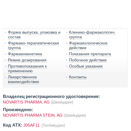
Форма выпуска, упаковка и
Клинико-фармакологич.
состав
группа
Фармако-терапевтическая
Фармакологическое
группа
действие
Фармакокинетика
Показания препарата
Режим дозирования
Побочное действие
Противопоказания к
Особые указания
применению
Лекарственное
Контакты
взаимодействие
Владелец регистрационного удостоверения:
NOVARTIS PHARMA, AG
(Швейцария)
Произведено:
NOVARTIS PHARMA STEIN, AG
(Швейцария)
Код ATX:
J05AF11
(Телбивудин)