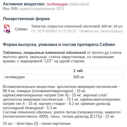
Активное вещество:
телбивудин
(telbivudine)
Rec.INN
зарегистрированное ВОЗ
Лекарственная форма
Таблетки, покрытые пленочной оболочкой, 600 мг: 28 шт.
Себиво
РУ: ЛСР-000067 от 21.05.07
- Отмена гос. регистрации
Форма выпуска, упаковка и состав препарата Себиво
Таблетки, покрытые пленочной оболочкой
от белого до слегка
желтого цвета, овальные, слегка закругленные, со скошенными
краями, с маркировкой "LDT" на одной стороне.
1 таб.
телбивудин
600 мг
Вспомогательные вещества
: целлюлоза микрокристаллическая -
88.4 мг, повидон (поливинилпирролидон) - 15 мг,
карбоксиметилкрахмал натрия (тип А) - 15 мг;
верхний слой:
целлюлоза микрокристаллическая - 73.1 мг, карбоксиметилкрахмал
натрия тип А - 15 мг, магния стеарат - 8.2 мг, кремния диоксид
коллоидный безводный - 5.3 мг.
Состав пленочной оболочки:
premix белая (гипромеллоза, макрогол
(полиэтиленгликоль 4000), тальк, титана диоксид (Е171)) - 22 мг.
14 шт. - блистеры (2) - пачки картонные.