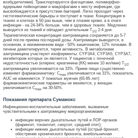
возбудителями). Транспортируется фагоцитами, полиморфно-
ядерными лейкоцитами и макрофагами к месту инфекции, где
высвобождается в присутствии бактерий. Легко проходит через
гистогематические барьеры и поступает в ткани. Концентрация в
тканях и клетках в 50 раз выше, чем в плазме крови, а в очаге
инфекции - на 24-34% больше, чем в здоровых тканях. Медленно
выводится из тканей и обладает длительным T
2-4 дня.
1/2
Терапевтическая концентрация азитромицина сохраняется до 5-7
дней после приема последней дозы. Азитромицин выводится, в
основном, в неизмененном виде - 50% кишечником, 12% почками. В
печени деметилируется, теряя активность. В метаболизме
азитромицина участвуют изоферменты: CYP3A4, CYP3A5, CYP3A7,
ингибитором которых он является. У пациентов с почечной
недостаточностью (клиренс креатинина (КК) менее 10 мл/мин) T
1/2
азитромицина увеличивается на 33%. Прием пищи существенно
изменяет фармакокинетику: C
увеличивается на 31%, показатель
max
AUC не изменяется. У пожилых мужчин (65-85 лет)
фармакокинетические параметры не меняются, у женщин
увеличивается C
на 30-50%.
max
Показания препарата Сумамокс
Инфекционно-воспалительные заболевания, вызванные
чувствительными к азитромицину микроорганизмами:
инфекции верхних дыхательных путей и ЛОР-органов
(фарингит, тонзиллит, синусит, средний отит);
инфекции нижних дыхательных путей (острый бронхит,
обострение хронического бронхита, внебольничная