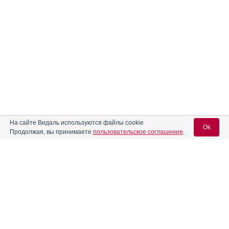
На сайте Видаль используются файлы cookie
Ok
Продолжая, вы принимаете
пользовательское соглашение
.
Содержание
Вход для специалистов
E-mail учетной записи Vidal:
Форма выпуска, упаковка и состав
Клинико-фармакологич. группа
Пароль:
Фармако-терапевтическая группа