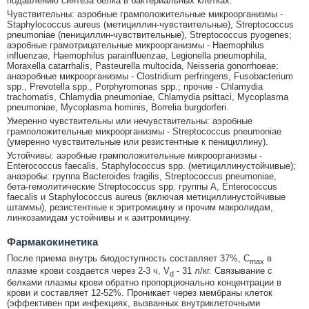
подавлению синтеза белка в бактериальных клетках.
Чувствительны: аэробные грамположительные микроорганизмы -
Staphylococcus aureus (метициллин-чувствительные), Streptococcus
pneumoniae (пенициллин-чувствительные), Streptococcus pyogenes;
аэробные грамотрицательные микроорганизмы - Haemophilus
influenzae, Haemophilus parainfluenzae, Legionella pneumophila,
Moraxella catarrhalis, Pasteurella multocida, Neisseria gonorrhoeae;
анаэробные микроорганизмы - Clostridium perfringens, Fusobacterium
spp., Prevotella spp., Porphyromonas spp.; прочие - Chlamydia
trachomatis, Chlamydia pneumoniae, Chlamydia psittaci, Mycoplasma
pneumoniae, Mycoplasma hominis, Borrelia burgdorferi.
Умеренно чувствительны или нечувствительны: аэробные
грамположительные микроорганизмы - Streptococcus pneumoniae
(умеренно чувствительные или резистентные к пенициллину).
Устойчивы: аэробные грамположительные микроорганизмы -
Enterococcus faecalis, Staphylococcus spp. (метициллинустойчивые);
анаэробы: группа Bacteroides fragilis, Streptococcus pneumoniae,
бета-гемолитические Streptococcus spp. группы A, Enterococcus
faecalis и Staphylococcus aureus (включая метициллинустойчивые
штаммы), резистентные к эритромицину и прочим макролидам,
линкозамидам устойчивы и к азитромицину.
Фармакокинетика
После приема внутрь биодоступность составляет 37%, C
в
max
плазме крови создается через 2-3 ч, V
- 31 л/кг. Связывание с
d
белками плазмы крови обратно пропорционально концентрации в
крови и составляет 12-52%. Проникает через мембраны клеток
(эффективен при инфекциях, вызванных внутриклеточными