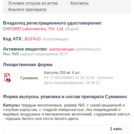
Условия отпуска из аптек
Контакты
Аналоги препарата
Владелец регистрационного удостоверения:
OXFORD Laboratories, Pvt. Ltd.
(Индия)
Код ATX:
J01FA10
(Азитромицин)
Активное вещество:
азитромицин
(azithromycin)
Rec.INN
зарегистрированное ВОЗ
Лекарственная форма
Капсулы 250 мг: 6 шт.
Сумамокс
РУ: П N014489/01 от 30.10.08
- Истекло
Дата переоформления: 18.08.21
Форма выпуска, упаковка и состав препарата Сумамокс
Капсулы
твердые желатиновые, размер №0, с синей крышечкой и
голубым корпусом, с гладкой поверхностью, без повреждений и
видимых воздушных и механических включений; содержимое капсул
- порошок белого или почти белого цвета.
1 капс.