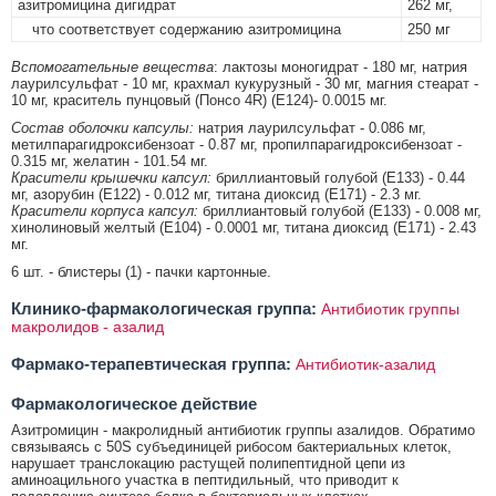
азитромицина дигидрат
262 мг,
что соответствует содержанию азитромицина
250 мг
Вспомогательные вещества
: лактозы моногидрат - 180 мг, натрия
лаурилсульфат - 10 мг, крахмал кукурузный - 30 мг, магния стеарат -
10 мг, краситель пунцовый (Понсо 4R) (Е124)- 0.0015 мг.
Состав оболочки капсулы:
натрия лаурилсульфат - 0.086 мг,
метилпарагидроксибензоат - 0.87 мг, пропилпарагидроксибензоат -
0.315 мг, желатин - 101.54 мг.
Красители крышечки капсул:
бриллиантовый голубой (Е133) - 0.44
мг, азорубин (Е122) - 0.012 мг, титана диоксид (Е171) - 2.3 мг.
Красители корпуса капсул:
бриллиантовый голубой (Е133) - 0.008 мг,
хинолиновый желтый (Е104) - 0.0001 мг, титана диоксид (Е171) - 2.43
мг.
6 шт. - блистеры (1) - пачки картонные.
Клинико-фармакологическая группа:
Антибиотик группы
макролидов - азалид
Фармако-терапевтическая группа:
Антибиотик-азалид
Фармакологическое действие
Азитромицин - макролидный антибиотик группы азалидов. Обратимо
связываясь с 50S субъединицей рибосом бактериальных клеток,
нарушает транслокацию растущей полипептидной цепи из
аминоацильного участка в пептидильный, что приводит к