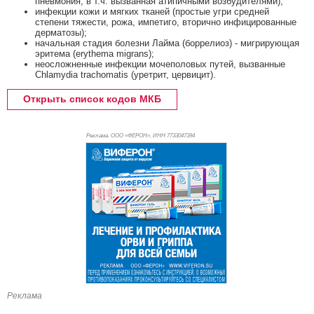
пневмония, в т.ч. вызванная атипичными возбудителями);
инфекции кожи и мягких тканей (простые угри средней
степени тяжести, рожа, импетиго, вторично инфицированные
дерматозы);
начальная стадия болезни Лайма (боррелиоз) - мигрирующая
эритема (erythema migrans);
неосложненные инфекции мочеполовых путей, вызванные
Chlamydia trachomatis (уретрит, цервицит).
Открыть список кодов МКБ
Реклама. ООО «ФЕРОН», ИНН 773
3047394
Реклама