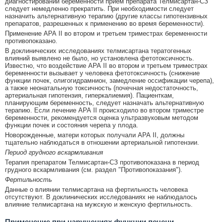
диагностировании беременности прием препарата Телмисартан-СЗ
следует немедленно прекратить. При необходимости следует
назначить альтернативную терапию (другие классы гипотензивных
препаратов, разрешенных к применению во время беременности).
Применение АРА II во втором и третьем триместрах беременности
противопоказано.
В доклинических исследованиях телмисартана тератогенных
влияний выявлено не было, но установлена фетотоксичность.
Известно, что воздействие АРА II во втором и третьем триместрах
беременности вызывает у человека фетотоксичность (снижение
функции почек, олигогидрамнион, замедление оссификации черепа),
а также неонатальную токсичность (почечная недостаточность,
артериальная гипотензия, гиперкалиемия). Пациенткам,
планирующим беременность, следует назначать альтернативную
терапию. Если лечение АРА II происходило во втором триместре
беременности, рекомендуется оценка ультразвуковым методом
функции почек и состояния черепа у плода.
Новорожденные, матери которых получали АРА II, должны
тщательно наблюдаться в отношении артериальной гипотензии.
Период грудного вскармливания
Терапия препаратом Телмисартан-СЗ противопоказана в период
грудного вскармливания (см. раздел "Противопоказания").
Фертильность
Данные о влиянии телмисартана на фертильность человека
отсутствуют. В доклинических исследованиях не наблюдалось
влияние телмисартана на мужскую и женскую фертильность.
Применение при нарушениях функции печени