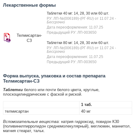
Лекарственные формы
Таблетки 40 мг: 14, 28, 30 или 60 шт.
РУ: ЛП-№(006189)-(РГ-RU) от 11.07.24
-
Бессрочно
Дата переоформления: 11.07.25
Предыдущий РУ: ЛП-003650
Телмисартан-
СЗ
Таблетки 80 мг: 14, 28, 30 или 60 шт.
РУ: ЛП-№(006189)-(РГ-RU) от 11.07.24
-
Бессрочно
Дата переоформления: 11.07.25
Предыдущий РУ: ЛП-003650
Форма выпуска, упаковка и состав препарата
Телмисартан-СЗ
Таблетки
белого или почти белого цвета, круглые,
плоскоцилиндрические с фаской и риской.
1 таб.
телмисартан
40 мг
Вспомогательные вещества
: натрия гидроксид, повидон К30
(поливинилпирролидон среднемолекулярный), меглюмин, маннитол,
магния стеарат, тальк.