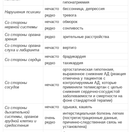
гипонатриемия
нечасто
бессонница, депрессия
Нарушения психики
редко
тревога
нечасто
обморок
Со стороны
нервной системы
редко
сонливость
Со стороны органа
редко
зрительные расстройства
зрения
Со стороны органа
нечасто
вертиго
слуха и лабиринта
нечасто
брадикардия
Со стороны сердца
редко
тахикардия
ортостатическая гипотензия,
выраженное снижение АД (реакция
отмечена у пациентов с
Со стороны
контролируемым АД, которые
нечасто
сосудов
применяли телмисартан с целью
снижения сердечно-сосудистой
заболеваемости и смертности на
фоне стандартной терапии)
нечасто
одышка, кашель
Со стороны
дыхательной
интерстициальная болезнь легких
системы, органов
очень
(пострегистрационные данные,
грудной клетки и
редко
причинно-следственная связь не
средостения
установлена)