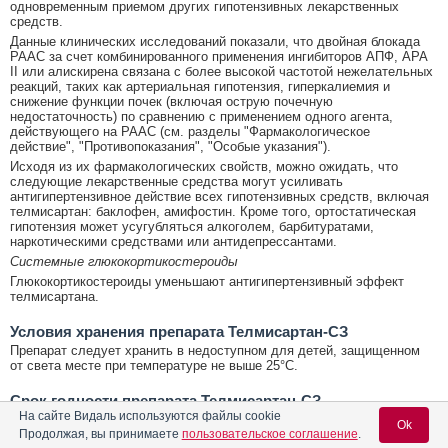
одновременным приемом других гипотензивных лекарственных
средств.
Данные клинических исследований показали, что двойная блокада
РААС за счет комбинированного применения ингибиторов АПФ, АРА
II или алискирена связана с более высокой частотой нежелательных
реакций, таких как артериальная гипотензия, гиперкалиемия и
снижение функции почек (включая острую почечную
недостаточность) по сравнению с применением одного агента,
действующего на РААС (см. разделы "Фармакологическое
действие", "Противопоказания", "Особые указания").
Исходя из их фармакологических свойств, можно ожидать, что
следующие лекарственные средства могут усиливать
антигипертензивное действие всех гипотензивных средств, включая
телмисартан: баклофен, амифостин. Кроме того, ортостатическая
гипотензия может усугубляться алкоголем, барбитуратами,
наркотическими средствами или антидепрессантами.
Системные глюкокортикостероиды
Глюкокортикостероиды уменьшают антигипертензивный эффект
телмисартана.
Условия хранения препарата Телмисартан-СЗ
Препарат следует хранить в недоступном для детей, защищенном
от света месте при температуре не выше 25°С.
Срок годности препарата Телмисартан-СЗ
На сайте Видаль используются файлы cookie
Срок годности - 3 года. Не применять по истечении срока годности,
Ok
Продолжая, вы принимаете
пользовательское соглашение
.
указанного на упаковке.