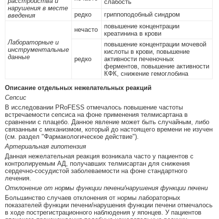
расстройства и
слабость
нарушения в месте
редко
гриппоподобный синдром
введения
повышение концентрации
нечасто
креатинина в крови
Лабораторные и
повышение концентрации мочевой
инструментальные
кислоты в крови, повышение
данные
редко
активности печеночных
ферментов, повышение активности
КФК, снижение гемоглобина
Описание отдельных нежелательных реакций
Сепсис
В исследовании PRoFESS отмечалось повышение частоты
встречаемости сепсиса на фоне применения телмисартана в
сравнении с плацебо. Данное явление может быть случайным, либо
связанным с механизмом, который до настоящего времени не изучен
(см. раздел "Фармакологическое действие").
Артериальная гипотензия
Данная нежелательная реакция возникала часто у пациентов с
контролируемым АД, получавших телмисартан для снижения
сердечно-сосудистой заболеваемости на фоне стандартного
лечения.
Отклонение от нормы функции печени/нарушения функции печени
Большинство случаев отклонения от нормы лабораторных
показателей функции печени/нарушения функции печени отмечалось
в ходе пострегистрационного наблюдения у японцев. У пациентов