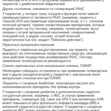
Ингибиторы АПФ и АРА II не должны применяться одновременно у
пациентов с диабетической нефропатией.
Другие состояния, связанные со стимуляцией РААС
У пациентов, у которых тонус сосудов и функция почек зависят
преимущественно от активности РААС (например, пациенты с
тяжелой ХСН или первичным заболеванием почек, в т.ч. стенозом
почечной артерии), терапия лекарственными препаратами, которые
воздействуют на эту систему, например, телмисартаном, была
связана с острой артериальной гипотензией, гиперазотемией,
олигурией или, в редких случаях, острой почечной
недостаточностью (см. раздел "Побочное действие").
Первичный гиперальдостеронизм
Пациенты с первичным альдостеронизмом, как правило, не
реагируют на гипотензивные лекарственные средства, оказывающие
свое действие посредством ингибирования РААС. Поэтому
применение телмисартана не рекомендуется.
Стеноз аортального и/или митрального клапана, ГОКМП
Необходимо соблюдать осторожность при применении телмисартана
(как и других вазодилататоров) у пациентов с аортальным и/или
митральным стенозом или при ГОКМП.
Пациенты с сахарным диабетом, получающие инсулин или
гипогликемические препараты для приема внутрь
У пациентов с сахарным диабетом и дополнительным сердечно-
сосудистым риском, например, с ИБС, в случае применения
препаратов, снижающих АД, таких как АРА II или ингибиторы АПФ,
может повышаться риск фатального инфаркта миокарда (ИМ) и
внезапной сердечно-сосудистой смерти. У пациентов с сахарным
диабетом ИБС может протекать бессимптомно и поэтому может