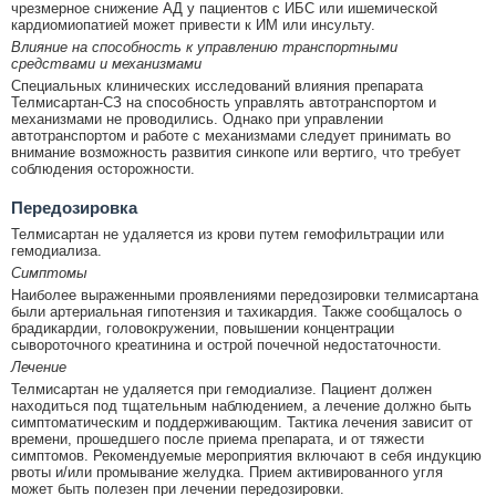
чрезмерное снижение АД у пациентов с ИБС или ишемической
кардиомиопатией может привести к ИМ или инсульту.
Влияние на способность к управлению транспортными
средствами и механизмами
Специальных клинических исследований влияния препарата
Телмисартан-СЗ на способность управлять автотранспортом и
механизмами не проводились. Однако при управлении
автотранспортом и работе с механизмами следует принимать во
внимание возможность развития синкопе или вертиго, что требует
соблюдения осторожности.
Передозировка
Телмисартан не удаляется из крови путем гемофильтрации или
гемодиализа.
Симптомы
Наиболее выраженными проявлениями передозировки телмисартана
были артериальная гипотензия и тахикардия. Также сообщалось о
брадикардии, головокружении, повышении концентрации
сывороточного креатинина и острой почечной недостаточности.
Лечение
Телмисартан не удаляется при гемодиализе. Пациент должен
находиться под тщательным наблюдением, а лечение должно быть
симптоматическим и поддерживающим. Тактика лечения зависит от
времени, прошедшего после приема препарата, и от тяжести
симптомов. Рекомендуемые мероприятия включают в себя индукцию
рвоты и/или промывание желудка. Прием активированного угля
может быть полезен при лечении передозировки.