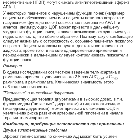
неселективные НПВП) могут снижать антигипертензивный эффект
АРА II.
У некоторых пациентов с нарушением функции почек (например,
пациенты с обезвоживанием или пациенты пожилого возраста с
нарушением функции почек) совместное применение АРА II и
агентов, ингибирующих ЦОГ, может привести к дальнейшему
ухудшению функции почек, включая возможную острую почечную
недостаточность, что обычно обратимо. Поэтому такую комбинацию
следует назначать с осторожностью, особенно пациентам пожилого
возраста. Пациенты должны получать достаточное количество
жидкости; кроме того, в начале одновременного применения и
периодически в дальнейшем следует контролировать показатели
функции почек.
Рамиприл
В одном исследовании совместное введение телмисартана и
рамиприла привело к увеличению до 2.5 раз AUC
и С
0-24
max
рамиприла и рамиприлата. Клиническая значимость этого
наблюдения неизвестна.
"Петлевые" и тиазидные диуретики
Предшествующая терапия диуретиками в высоких дозах, в т.ч.
фуросемидом ("петлевым" диуретиком) и гидрохлортиазидом
(тиазидным диуретиком), может привести к снижению ОЦК и
увеличению риска развития артериальной гипотензии в начале
терапии телмисартаном.
Комбинации, требующие осторожности при применении
Другие гипотензивные средства
Эффект телмисартана по снижению АД может быть усилен