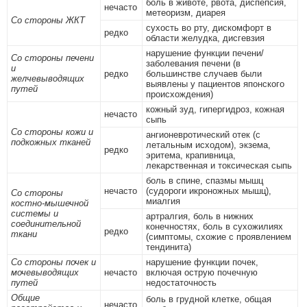
боль в животе, рвота, диспепсия,
нечасто
метеоризм, диарея
Со стороны ЖКТ
сухость во рту, дискомфорт в
редко
области желудка, дисгевзия
нарушение функции печени/
Со стороны печени
заболевания печени (в
и
редко
большинстве случаев были
желчевыводящих
выявлены у пациентов японского
путей
происхождения)
кожный зуд, гипергидроз, кожная
нечасто
сыпь
Со стороны кожи и
ангионевротический отек (с
подкожных тканей
летальным исходом), экзема,
редко
эритема, крапивница,
лекарственная и токсическая сыпь
боль в спине, спазмы мышц
нечасто
(судороги икроножных мышц),
Со стороны
миалгия
костно-мышечной
системы и
артралгия, боль в нижних
соединительной
конечностях, боль в сухожилиях
редко
ткани
(симптомы, схожие с проявлением
тендинита)
Со стороны почек и
нарушение функции почек,
мочевыводящих
нечасто
включая острую почечную
путей
недостаточность
Общие
боль в грудной клетке, общая
нечасто