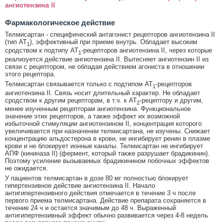
ангиотензина II
Фармакологическое действие
Телмисартан - специфический антагонист рецепторов ангиотензина II
(тип АТ
), эффективный при приеме внутрь. Обладает высоким
1
сродством к подтипу АТ
-рецепторов ангиотензина II, через которые
1
реализуется действие ангиотензина II. Вытесняет ангиотензин II из
связи с рецептором, не обладая действием агониста в отношении
этого рецептора.
Телмисартан связывается только с подтипом АТ
-рецепторов
1
ангиотензина II. Связь носит длительный характер. Не обладает
сродством к другим рецепторам, в т.ч. к АТ
-рецептору и другим,
2
менее изученным рецепторам ангиотензина. Функциональное
значение этих рецепторов, а также эффект их возможной
избыточной стимуляции ангиотензином II, концентрация которого
увеличивается при назначении телмисартана, не изучены. Снижает
концентрацию альдостерона в крови, не ингибирует ренин в плазме
крови и не блокирует ионные каналы. Телмисартан не ингибирует
АПФ (кининаза II) (фермент, который также разрушает брадикинин).
Поэтому усиление вызываемых брадикинином побочных эффектов
не ожидается.
У пациентов телмисартан в дозе 80 мг полностью блокирует
гипертензивное действие ангиотензина II. Начало
антигипертензивного действия отмечается в течение 3 ч после
первого приема телмисартана. Действие препарата сохраняется в
течение 24 ч и остается значимым до 48 ч. Выраженный
антигипертензивный эффект обычно развивается через 4-8 недель