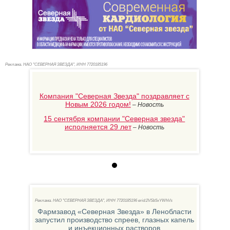
Реклама. НАО "СЕВЕРНАЯ ЗВЕЗДА", ИНН 772
0185196
Компания "Северная Звезда" поздравляет с
Новым 2026 годом!
–
Новость
15 сентября компании "Северная звезда"
исполняется 29 лет
–
Новость
Aoxm
Реклама. НАО "СЕВЕРНАЯ ЗВЕЗДА", ИНН 772
0185196 erid:2VSb5xYWhVs
рпус
Фармзавод «Северная Звезда» в Ленобласти
ерная
запустил производство спреев, глазных капель
и инъекционных растворов