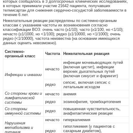
которых сообщалось в 3 долгосрочных клинических исследованиях,
в которых принимали участие 21642 пациента, получавших
телмисартан для снижения сердечно-сосудистой заболеваемости в
течение 6 лет.
Нежелательные реакции распределены по системно-органным
классам с указанием частоты их возникновения согласно
классификации ВОЗ: очень часто (≥1/10); часто (≥1/100, но <1/10);
нечасто (≥1/1000, но <1/100); редко (≥1/10000, но <1/1000); очень
редко (<1/10000), частота неизвестна (на основании имеющихся
данных оценить невозможно).
Системно-
Частота
Нежелательная реакция
органный класс
инфекции мочевыводящих путей
(включая цистит), инфекции
нечасто
верхних дыхательных путей
Инфекции и инвазии
(включая синусит и фарингит)
сепсис, включая сепсис с
редко
летальным исходом
Со стороны крови и
нечасто
анемия
лимфатической
редко
эозинофилия, тромбоцитопения
системы
Со стороны
повышенная чувствительность,
редко
иммунной системы
анафилактические реакции
нечасто
гиперкалиемия
Нарушения
гипогликемия (у пациентов с
метаболизма и
редко
сахарным диабетом),
питания