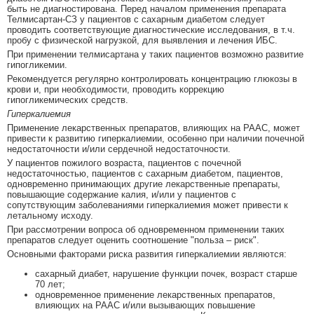
быть не диагностирована. Перед началом применения препарата
Телмисартан-СЗ у пациентов с сахарным диабетом следует
проводить соответствующие диагностические исследования, в т.ч.
пробу с физической нагрузкой, для выявления и лечения ИБС.
При применении телмисартана у таких пациентов возможно развитие
гипогликемии.
Рекомендуется регулярно контролировать концентрацию глюкозы в
крови и, при необходимости, проводить коррекцию
гипогликемических средств.
Гиперкалиемия
Применение лекарственных препаратов, влияющих на РААС, может
привести к развитию гиперкалиемии, особенно при наличии почечной
недостаточности и/или сердечной недостаточности.
У пациентов пожилого возраста, пациентов с почечной
недостаточностью, пациентов с сахарным диабетом, пациентов,
одновременно принимающих другие лекарственные препараты,
повышающие содержание калия, и/или у пациентов с
сопутствующим заболеваниями гиперкалиемия может привести к
летальному исходу.
При рассмотрении вопроса об одновременном применении таких
препаратов следует оценить соотношение "польза – риск".
Основными факторами риска развития гиперкалиемии являются:
сахарный диабет, нарушение функции почек, возраст старше
70 лет;
одновременное применение лекарственных препаратов,
влияющих на РААС и/или вызывающих повышение