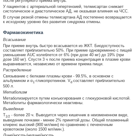
после регулярного приема внутрь.
У пациентов с артериальной гипертензией, телмисартан снижает
систолическое и диастолическое АД, не оказывая влияния на ЧСС.
В случае резкой отмены телмисартана АД постепенно возвращается
к исходному уровню без развития синдрома отмены.
Фармакокинетика
Всасывание
При приеме внутрь быстро всасывается из ЖКТ. Биодоступность
составляет приблизительно 50%. При приеме одновременно с пищей
уменьшение AUC колеблется от 6% (при дозе 40 мг) до 19% (при
дозе 160 мг). Спустя 3 ч после приема концентрация в плазме крови
выравнивается, независимо от времени приема пищи.
Распределение
Связывание с белками плазмы крови - 99.5%, в основном с
альбумином и α
-гликопротеином. V
составляет приблизительно
1
d
500 л.
Метаболизм
Метаболизируется путем конъюгирования с глюкуроновой кислотой.
Метаболиты фармакологически неактивны.
Выведение
Т
- более 20 ч. Выводится через кишечник в неизмененном виде,
1/2
выведение почками - менее 2% принятой дозы. Общий плазменный
клиренс высокий (900 мл/мин) по сравнению с печеночным
кровотоком (около 1500 мл/мин.).
Линейность/нелинейность