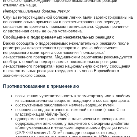
японского происхождения подобные нежелательные реакции
отмечались чаще.
Интерстициальная болезнь легких
Случаи интерстициальной болезни легких были зарегистрированы на
основании опыта применения в пострегистрационном периоде,
связанном по времени с приемом телмисартана. Однако причинно-
следственная связь не была установлена.
Сообщение о подозреваемых нежелательных реакциях
Важно сообщать о подозреваемых нежелательных реакциях после
регистрации лекарственного препарата с целью обеспечения
непрерывного мониторинга соотношения "польза-риск"
лекарственного препарата. Медицинским работникам рекомендуется
сообщать о любых подозреваемых нежелательных реакциях
лекарственного препарата через национальную систему сообщения
о нежелательных реакциях государств - членов Евразийского
экономического союза.
Противопоказания к применению
повышенная чувствительность к телмисартану или к любому
из вспомогательных веществ, входящих в состав препарата.
обструктивные заболевания желчевыводящих путей;
печеночная недостаточность тяжелой степени (класс С по
классификации Чайлд-Пью);
одновременное применение с алискиреном и препаратами,
содержащими алискирен, у пациентов с сахарным диабетом
и/или умеренными и тяжелыми нарушениями функции почек
2
(СКФ <60 мл/мин/1.73 м
площади поверхности тела);