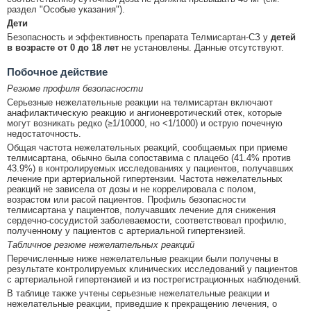
раздел "Особые указания").
Дети
Безопасность и эффективность препарата Телмисартан-СЗ у
детей
в возрасте от 0 до 18 лет
не установлены. Данные отсутствуют.
Побочное действие
Резюме профиля безопасности
Серьезные нежелательные реакции на телмисартан включают
анафилактическую реакцию и ангионевротический отек, которые
могут возникать редко (≥1/10000, но <1/1000) и острую почечную
недостаточность.
Общая частота нежелательных реакций, сообщаемых при приеме
телмисартана, обычно была сопоставима с плацебо (41.4% против
43.9%) в контролируемых исследованиях у пациентов, получавших
лечение при артериальной гипертензии. Частота нежелательных
реакций не зависела от дозы и не коррелировала с полом,
возрастом или расой пациентов. Профиль безопасности
телмисартана у пациентов, получавших лечение для снижения
сердечно-сосудистой заболеваемости, соответствовал профилю,
полученному у пациентов с артериальной гипертензией.
Табличное резюме нежелательных реакций
Перечисленные ниже нежелательные реакции были получены в
результате контролируемых клинических исследований у пациентов
с артериальной гипертензией и из пострегистрационных наблюдений.
В таблице также учтены серьезные нежелательные реакции и
нежелательные реакции, приведшие к прекращению лечения, о