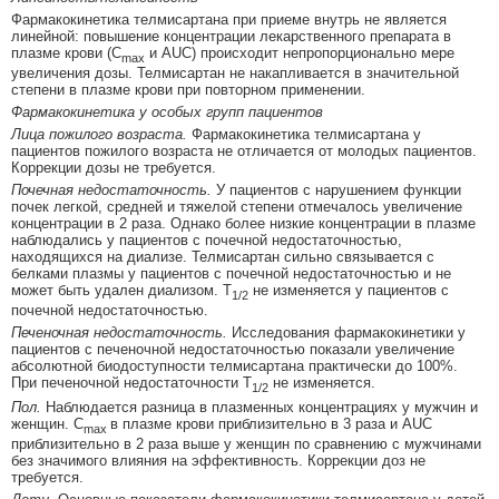
Фармакокинетика телмисартана при приеме внутрь не является
линейной: повышение концентрации лекарственного препарата в
плазме крови (С
и AUC) происходит непропорционально мере
max
увеличения дозы. Телмисартан не накапливается в значительной
степени в плазме крови при повторном применении.
Фармакокинетика у особых групп пациентов
Лица пожилого возраста.
Фармакокинетика телмисартана у
пациентов пожилого возраста не отличается от молодых пациентов.
Коррекции дозы не требуется.
Почечная недостаточность.
У пациентов с нарушением функции
почек легкой, средней и тяжелой степени отмечалось увеличение
концентрации в 2 раза. Однако более низкие концентрации в плазме
наблюдались у пациентов с почечной недостаточностью,
находящихся на диализе. Телмисартан сильно связывается с
белками плазмы у пациентов с почечной недостаточностью и не
может быть удален диализом. Т
не изменяется у пациентов с
1/2
почечной недостаточностью.
Печеночная недостаточность.
Исследования фармакокинетики у
пациентов с печеночной недостаточностью показали увеличение
абсолютной биодоступности телмисартана практически до 100%.
При печеночной недостаточности Т
не изменяется.
1/2
Пол.
Наблюдается разница в плазменных концентрациях у мужчин и
женщин. C
в плазме крови приблизительно в 3 раза и AUC
max
приблизительно в 2 раза выше у женщин по сравнению с мужчинами
без значимого влияния на эффективность. Коррекции доз не
требуется.