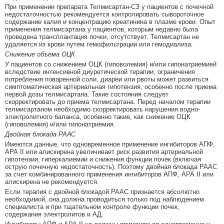
При применении препарата Телмисартан-СЗ у пациентов с почечной
недостаточностью рекомендуется контролировать сывороточное
содержание калия и концентрацию креатинина в плазме крови. Опыт
применения телмисартана у пациентов, которым недавно была
проведена трансплантация почки, отсутствует. Телмисартан не
удаляется из крови путем гемофильтрации или гемодиализа.
Снижение объема ОЦК
У пациентов со снижением ОЦК (гиповолемия) и/или гипонатриемией
вследствие интенсивной диуретической терапии, ограничения
потребления поваренной соли, диареи или рвоты может развиться
симптоматическая артериальная гипотензия, особенно после приема
первой дозы телмисартана. Такие состояния следует
скорректировать до приема телмисартана. Перед началом терапии
телмисартаном необходимо скорректировать нарушения водно-
электролитного баланса, особенно такие, как снижение ОЦК
(гиповолемия) и/или гипонатриемия.
Двойная блокада РААС
Имеются данные, что одновременное применение ингибиторов АПФ,
АРА II или алискирена увеличивает риск развития артериальной
гипотензии, гиперкалиемии и снижения функции почек (включая
острую почечную недостаточность). Поэтому двойная блокада РААС
за счет комбинированного применения ингибиторов АПФ, АРА II или
алискирена не рекомендуется.
Если терапия с двойной блокадой РААС признается абсолютно
необходимой, она должна проводиться только под наблюдением
специалиста и при тщательном контроле функции почек,
содержания электролитов и АД.