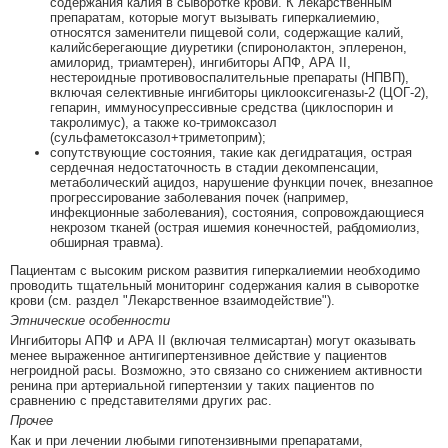
содержания калия в сыворотке крови. К лекарственным
препаратам, которые могут вызывать гиперкалиемию,
относятся заменители пищевой соли, содержащие калий,
калийсберегающие диуретики (спиронолактон, эплеренон,
амилорид, триамтерен), ингибиторы АПФ, АРА II,
нестероидные противовоспалительные препараты (НПВП),
включая селективные ингибиторы циклооксигеназы-2 (ЦОГ-2),
гепарин, иммуносупрессивные средства (циклоспорин и
такролимус), а также ко-тримоксазол
(сульфаметоксазол+триметоприм);
сопутствующие состояния, такие как дегидратация, острая
сердечная недостаточность в стадии декомпенсации,
метаболический ацидоз, нарушение функции почек, внезапное
прогрессирование заболевания почек (например,
инфекционные заболевания), состояния, сопровождающиеся
некрозом тканей (острая ишемия конечностей, рабдомиолиз,
обширная травма).
Пациентам с высоким риском развития гиперкалиемии необходимо
проводить тщательный мониторинг содержания калия в сыворотке
крови (см. раздел "Лекарственное взаимодействие").
Этнические особенности
Ингибиторы АПФ и АРА II (включая телмисартан) могут оказывать
менее выраженное антигипертензивное действие у пациентов
негроидной расы. Возможно, это связано со снижением активности
ренина при артериальной гипертензии у таких пациентов по
сравнению с представителями других рас.
Прочее
Как и при лечении любыми гипотензивными препаратами,