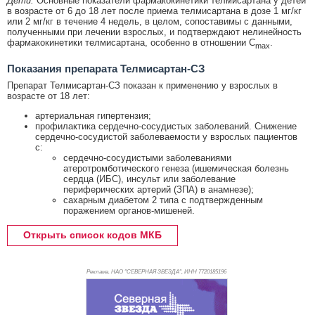
Дети.
Основные показатели фармакокинетики телмисартана у детей
в возрасте от 6 до 18 лет после приема телмисартана в дозе 1 мг/кг
или 2 мг/кг в течение 4 недель, в целом, сопоставимы с данными,
полученными при лечении взрослых, и подтверждают нелинейность
фармакокинетики телмисартана, особенно в отношении C
.
max
Показания препарата Телмисартан-СЗ
Препарат Телмисартан-СЗ показан к применению у взрослых в
возрасте от 18 лет:
артериальная гипертензия;
профилактика сердечно-сосудистых заболеваний. Снижение
сердечно-сосудистой заболеваемости у взрослых пациентов
с:
сердечно-сосудистыми заболеваниями
атеротромботического генеза (ишемическая болезнь
сердца (ИБС), инсульт или заболевание
периферических артерий (ЗПА) в анамнезе);
сахарным диабетом 2 типа с подтвержденным
поражением органов-мишеней.
Открыть список кодов МКБ
Реклама. НАО "СЕВЕРНАЯ ЗВЕЗДА", ИНН 772
0185196