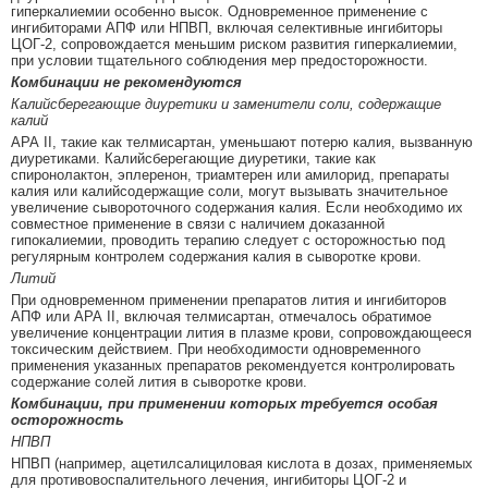
гиперкалиемии особенно высок. Одновременное применение с
ингибиторами АПФ или НПВП, включая селективные ингибиторы
ЦОГ-2, сопровождается меньшим риском развития гиперкалиемии,
при условии тщательного соблюдения мер предосторожности.
Комбинации не рекомендуются
Калийсберегающие диуретики и заменители соли, содержащие
калий
АРА II, такие как телмисартан, уменьшают потерю калия, вызванную
диуретиками. Калийсберегающие диуретики, такие как
спиронолактон, эплеренон, триамтерен или амилорид, препараты
калия или калийсодержащие соли, могут вызывать значительное
увеличение сывороточного содержания калия. Если необходимо их
совместное применение в связи с наличием доказанной
гипокалиемии, проводить терапию следует с осторожностью под
регулярным контролем содержания калия в сыворотке крови.
Литий
При одновременном применении препаратов лития и ингибиторов
АПФ или АРА II, включая телмисартан, отмечалось обратимое
увеличение концентрации лития в плазме крови, сопровождающееся
токсическим действием. При необходимости одновременного
применения указанных препаратов рекомендуется контролировать
содержание солей лития в сыворотке крови.
Комбинации, при применении которых требуется особая
осторожность
НПВП
НПВП (например, ацетилсалициловая кислота в дозах, применяемых
для противовоспалительного лечения, ингибиторы ЦОГ-2 и