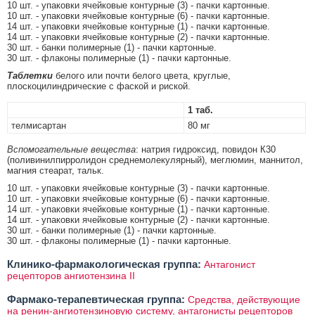
10 шт. - упаковки ячейковые контурные (3) - пачки картонные.
10 шт. - упаковки ячейковые контурные (6) - пачки картонные.
14 шт. - упаковки ячейковые контурные (1) - пачки картонные.
14 шт. - упаковки ячейковые контурные (2) - пачки картонные.
30 шт. - банки полимерные (1) - пачки картонные.
30 шт. - флаконы полимерные (1) - пачки картонные.
Таблетки
белого или почти белого цвета, круглые,
плоскоцилиндрические с фаской и риской.
1 таб.
телмисартан
80 мг
Вспомогательные вещества
: натрия гидроксид, повидон К30
(поливинилпирролидон среднемолекулярный), меглюмин, маннитол,
магния стеарат, тальк.
10 шт. - упаковки ячейковые контурные (3) - пачки картонные.
10 шт. - упаковки ячейковые контурные (6) - пачки картонные.
14 шт. - упаковки ячейковые контурные (1) - пачки картонные.
14 шт. - упаковки ячейковые контурные (2) - пачки картонные.
30 шт. - банки полимерные (1) - пачки картонные.
30 шт. - флаконы полимерные (1) - пачки картонные.
Клинико-фармакологическая группа:
Антагонист
рецепторов ангиотензина II
Фармако-терапевтическая группа:
Средства, действующие
на ренин-ангиотензиновую систему, антагонисты рецепторов