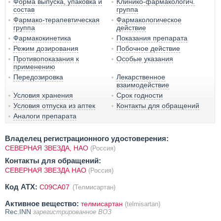
Форма выпуска, упаковка и
Клинико-фармакологич.
состав
группа
Фармако-терапевтическая
Фармакологическое
группа
действие
Фармакокинетика
Показания препарата
Режим дозирования
Побочное действие
Противопоказания к
Особые указания
применению
Передозировка
Лекарственное
взаимодействие
Условия хранения
Срок годности
Условия отпуска из аптек
Контакты для обращений
Аналоги препарата
Владелец регистрационного удостоверения:
СЕВЕРНАЯ ЗВЕЗДА, НАО
(Россия)
Контакты для обращений:
СЕВЕРНАЯ ЗВЕЗДА НАО
(Россия)
Код ATX:
C09CA07
(Телмисартан)
Активное вещество:
телмисартан
(telmisartan)
Rec.INN
зарегистрированное ВОЗ