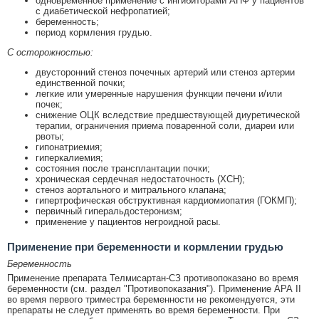
одновременное применение с ингибиторами АПФ у пациентов
с диабетической нефропатией;
беременность;
период кормления грудью.
С осторожностью:
двусторонний стеноз почечных артерий или стеноз артерии
единственной почки;
легкие или умеренные нарушения функции печени и/или
почек;
снижение ОЦК вследствие предшествующей диуретической
терапии, ограничения приема поваренной соли, диареи или
рвоты;
гипонатриемия;
гиперкалиемия;
состояния после трансплантации почки;
хроническая сердечная недостаточность (ХСН);
стеноз аортального и митрального клапана;
гипертрофическая обструктивная кардиомиопатия (ГОКМП);
первичный гиперальдостеронизм;
применение у пациентов негроидной расы.
Применение при беременности и кормлении грудью
Беременность
Применение препарата Телмисартан-СЗ противопоказано во время
беременности (см. раздел "Противопоказания"). Применение АРА II
во время первого триместра беременности не рекомендуется, эти
препараты не следует применять во время беременности. При