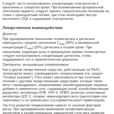
Следует часто контролировать концентрацию электролитов и
креатинина в сыворотке крови. При возникновении артериальной
гипотензии пациенту следует принять горизонтальное положение на
спине с приподнятыми ногами, при этом необходимо быстро
восполнить ОЦК и содержание электролитов.
Лекарственное взаимодействие
Дигоксин
При одновременном назначении телмисартана и дигоксина
наблюдалось среднее увеличение С
(49%) и минимальной
max
концентрации (C
) (20%) дигоксина в плазме крови. При
min
назначении, коррекции дозы и прекращении приема телмисартана
следует контролировать концентрацию дигоксина, чтобы
поддерживать его в терапевтическом диапазоне.
Препараты, вызывающие гиперкалиемию
Как и другие лекарственные средства, действующие на РААС,
телмисартан может спровоцировать гиперкалиемию (см. раздел
"Особые указания"). Риск может увеличиваться при сочетании
лечения с другими лекарственными средствами, которые также
могут спровоцировать гиперкалиемию (калийсодержащие пищевые
добавки и заменители соли, содержащие калий, калийсберегающие
диуретики, ингибиторы АПФ, АРА II, НПВП, включая селективные
ингибиторы ЦОГ-2, гепарин, иммунодепрессанты (циклоспорин или
такролимус) и ко-тримоксазол (сульфаметоксазол+триметоприм).
Частота развития гиперкалиемии зависит от наличия факторов
риска. При одновременном применении калийсберегающих
диуретиков и калийсодержащих заменителей соли риск развития