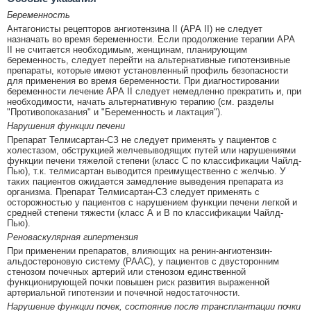
Беременность
Антагонисты рецепторов ангиотензина II (АРА II) не следует
назначать во время беременности. Если продолжение терапии АРА
II не считается необходимым, женщинам, планирующим
беременность, следует перейти на альтернативные гипотензивные
препараты, которые имеют установленный профиль безопасности
для применения во время беременности. При диагностировании
беременности лечение АРА II следует немедленно прекратить и, при
необходимости, начать альтернативную терапию (см. разделы
"Противопоказания" и "Беременность и лактация").
Нарушения функции печени
Препарат Телмисартан-СЗ не следует применять у пациентов с
холестазом, обструкцией желчевыводящих путей или нарушениями
функции печени тяжелой степени (класс С по классификации Чайлд-
Пью), т.к. телмисартан выводится преимущественно с желчью. У
таких пациентов ожидается замедление выведения препарата из
организма. Препарат Телмисартан-СЗ следует применять с
осторожностью у пациентов с нарушением функции печени легкой и
средней степени тяжести (класс А и В по классификации Чайлд-
Пью).
Реноваскулярная гипертензия
При применении препаратов, влияющих на ренин-ангиотензин-
альдостероновую систему (РААС), у пациентов с двусторонним
стенозом почечных артерий или стенозом единственной
функционирующей почки повышен риск развития выраженной
артериальной гипотензии и почечной недостаточности.
Нарушение функции почек, состояние после трансплантации почки