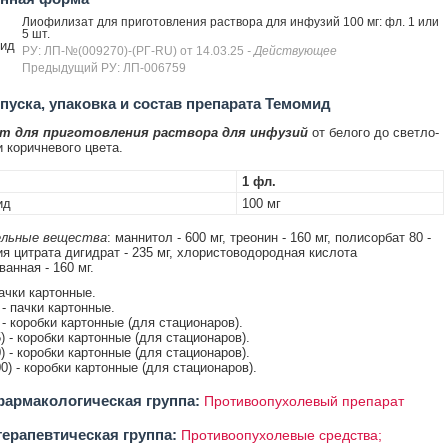
Лиофилизат для приготовления раствора для инфузий 100 мг: фл. 1 или
5 шт.
ид
РУ: ЛП-№(009270)-(РГ-RU) от 14.03.25
- Действующее
Предыдущий РУ: ЛП-006759
уска, упаковка и состав препарата Темомид
т для приготовления раствора для инфузий
от белого до светло-
и коричневого цвета.
1 фл.
ид
100 мг
льные вещества
: маннитол - 600 мг, треонин - 160 мг, полисорбат 80 -
ия цитрата дигидрат - 235 мг, хлористоводородная кислота
анная - 160 мг.
ачки картонные.
- пачки картонные.
 - коробки картонные (для стационаров).
) - коробки картонные (для стационаров).
) - коробки картонные (для стационаров).
0) - коробки картонные (для стационаров).
армакологическая группа:
Противоопухолевый препарат
ерапевтическая группа:
Противоопухолевые средства;