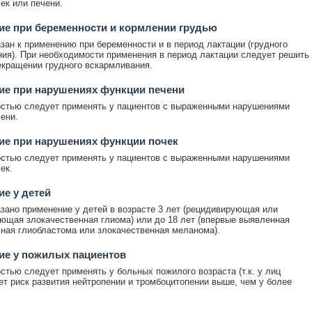
ек или печени.
е при беременности и кормлении грудью
зан к применению при беременности и в период лактации (грудного
ия). При необходимости применения в период лактации следует решить
екращении грудного вскармливания.
ие при нарушениях функции печени
стью следует применять у пациентов с выраженными нарушениями
ени.
ие при нарушениях функции почек
стью следует применять у пациентов с выраженными нарушениями
ек.
е у детей
зано применение у детей в возрасте 3 лет (рецидивирующая или
ющая злокачественная глиома) или до 18 лет (впервые выявленная
ая глиобластома или злокачественная меланома).
ие у пожилых пациентов
стью следует применять у больных пожилого возраста (т.к. у лиц
ет риск развития нейтропении и тромбоцитопении выше, чем у более