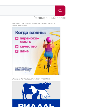
Расширенный поиск
Реклама. ООО «НАНОФАРМА ДЕВЕЛОПМЕНТ»,
ИНН 165
5283577
Реклама. АО "Видаль Рус", ИНН 772
8043605