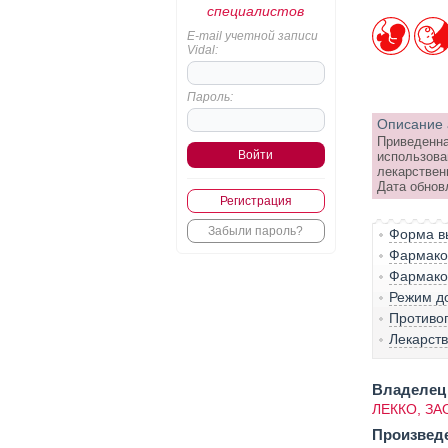
специалистов
E-mail учетной записи
Vidal:
Пароль:
Описание 
Приведенна
использова
лекарствен
Дата обнов
Регистрация
Забыли пароль?
Форма вы
Фармако-
Фармако
Режим д
Противо
Лекарст
Владелец 
ЛЕККО, ЗА
Произвед