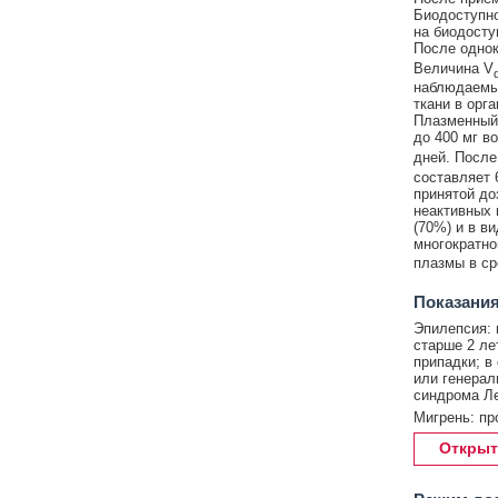
Биодоступно
на биодосту
После однок
Величина V
наблюдаемых
ткани в орг
Плазменный 
до 400 мг в
дней. После
составляет 
принятой до
неактивных 
(70%) и в в
многократног
плазмы в ср
Показания
Эпилепсия: 
старше 2 ле
припадки; в
или генерал
синдрома Ле
Мигрень: пр
Открыт