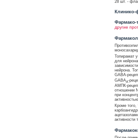
28 шт. - фл
Клинико-ф
Фармако-т
другие про
Фармакол
Противоэпил
моносахари
Топирамат у
для нейрона
зависимости
нейрона. То
GABA-рецепт
GABA
-рец
A
АМПК-рецепт
отношении 
при концент
активностью
Кроме того,
карбоангидр
ацетазолами
активности 
Фармакок
После прием