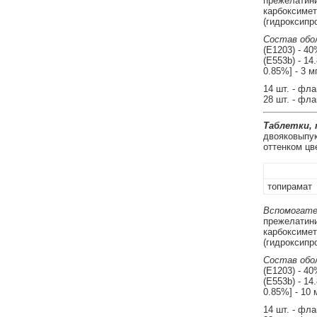
прежелатини
карбоксимет
(гидроксипро
Состав обол
(E1203) - 40
(E553b) - 14
0.85%] - 3 мг
14 шт. - фл
28 шт. - фл
Таблетки,
двояковыпук
оттенком цв
топирамат
Вспомогате
прежелатини
карбоксимет
(гидроксипро
Состав обол
(E1203) - 40
(E553b) - 14
0.85%] - 10 м
14 шт. - фл