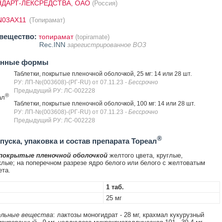
ДАРТ-ЛЕКСРЕДСТВА, ОАО
(Россия)
N03AX11
(Топирамат)
вещество:
топирамат
(topiramate)
Rec.INN
зарегистрированное ВОЗ
енные формы
Таблетки, покрытые пленочной оболочкой, 25 мг: 14 или 28 шт.
РУ: ЛП-№(003608)-(РГ-RU) от 07.11.23
- Бессрочно
Предыдущий РУ: ЛС-002228
®
ал
Таблетки, покрытые пленочной оболочкой, 100 мг: 14 или 28 шт.
РУ: ЛП-№(003608)-(РГ-RU) от 07.11.23
- Бессрочно
Предыдущий РУ: ЛС-002228
®
уска, упаковка и состав препарата Тореал
 покрытые пленочной оболочкой
желтого цвета, круглые,
лые; на поперечном разрезе ядро белого или белого с желтоватым
ета.
1 таб.
25 мг
льные вещества
: лактозы моногидрат - 28 мг, крахмал кукурузный