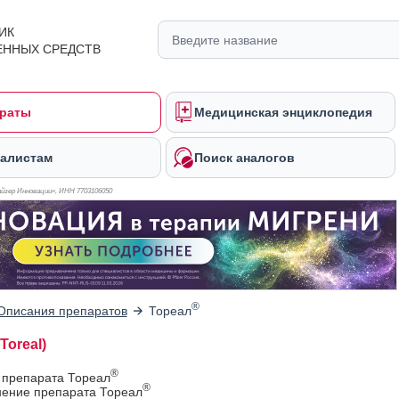
ИК
ЕННЫХ СРЕДСТВ
раты
Медицинская энциклопедия
алистам
Поиск аналогов
йзер Инновации», ИНН 770
3106050
®
Описания препаратов
Тореал
Toreal)
®
 препарата Тореал
®
ение препарата Тореал