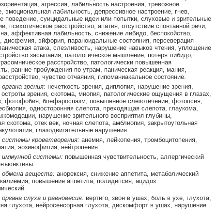
езориентация, агрессия, лабильность настроения, тревожное
, эмоциональная лабильность, депрессивное настроение, гнев,
е поведение, суицидальные идеи или попытки, слуховые и зрительные
и, психотическое расстройство, апатия, отсутствие спонтанной речи,
на, аффективная лабильность, снижение либидо, беспокойство,
, дисфемия, эйфория, параноидальные состояния, персеверация
аническая атака, слезливость, нарушение навыков чтения, уплощение
стройство засыпания, патологическое мышление, потеря либидо,
трасомническое расстройство, патологически повышенная
ть, ранние пробуждения по утрам, паническая реакция, мания,
расстройство, чувство отчаяния, гипоманиакальное состояние.
 органа зрения:
нечеткость зрения, диплопия, нарушение зрения,
остроты зрения, скотома, миопия, патологические ощущения в глазах,
з, фотофобия, блефароспазм, повышенное слезотечение, фотопсия,
есбиопия, односторонняя слепота, преходящая слепота, глаукома,
ккомодации, нарушение зрительного восприятия глубины,
я скотома, отек век, ночная слепота, амблиопия, закрытоугольная
акулопатия, глазодвигательные нарушения.
 системы кроветворения:
анемия, лейкопения, тромбоцитопения,
тия, эозинофилия, нейтропения.
 иммунной системы:
повышенная чувствительность, аллергический
конъюнктивы.
 обмена веществ:
анорексия, снижение аппетита, метаболический
окалиемия, повышение аппетита, полидипсия, ацидоз
ический.
органа слуха и равновесия:
вертиго, звон в ушах, боль в ухе, глухота,
яя глухота, нейросенсорная глухота, дискомфорт в ушах, нарушение