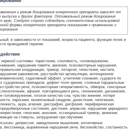
зирования
именения и режим дозирования конкретного препарата зависят от
 выпуска и других факторов. Оптимальный режим дозирования
т врач. Следует строго соблюдать соответствие используемой
нной формы конкретного препарата показаниям к применению и
зирования.
ный, в зависимости от показаний, возраста пациента, функции почек и
ти проводимой терапии.
 действие
 нервной системы:
парестезии, сонливость, головокружение,
нимания, нарушение памяти, амнезия, психомоторные нарушения,
еправильная координация, тремор, летаргия, гипестезия, нистагм,
нарушение равновесия, расстройство артикуляции, интенционное
инамическое), седативный эффект, угнетение сознания, судороги по
х судорожных припадков, дефект поля зрения, сложные парциальные
асстройство речи, психомоторная гиперактивность, обморок, сенсорные
слюнотечение, афазия, повторяющиеся речь, гипокинезия, дискинезия,
е головокружение, плохое качество сна, чувство жжения, потеря
ности, паросмия, мозжечковый синдром, дизестезия, гипогевзия,
клюжесть, аура, агевзия, дисграфия, дисфазия, периферическая
 предобморочные состояния, дистония, апраксия, нарушение циркадного
гиперестезия, гипосмия, аносмия, эссенциальный тремор, акинезия,
реакции на стимулы, затруднения при обучении.
психики:
депрессия, замедленное мышление, когнитивные
а, бессонница, выраженные нарушения речи, беспокойство, спутанность