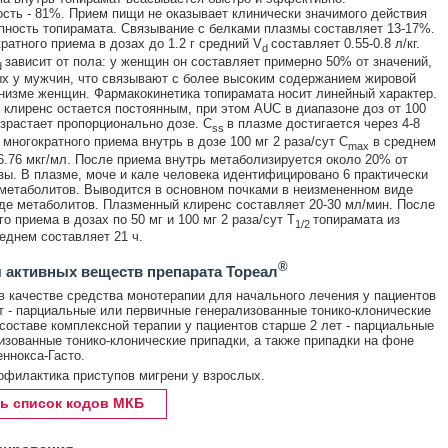
сть - 81%. Прием пищи не оказывает клинически значимого действия
пность топирамата. Связывание с белками плазмы составляет 13-17%.
ратного приема в дозах до 1.2 г средний V
составляет 0.55-0.8 л/кг.
d
зависит от пола: у женщин он составляет примерно 50% от значений,
d
 у мужчин, что связывают с более высоким содержанием жировой
анизме женщин. Фармакокинетика топирамата носит линейный характер.
клиренс остается постоянным, при этом AUC в диапазоне доз от 100
озрастает пропорционально дозе. C
в плазме достигается через 4-8
ss
 многократного приема внутрь в дозе 100 мг 2 раза/сут C
в среднем
max
6.76 мкг/мл. После приема внутрь метаболизируется около 20% от
зы. В плазме, моче и кале человека идентифицировано 6 практически
метаболитов. Выводится в основном почками в неизмененном виде
иде метаболитов. Плазменный клиренс составляет 20-30 мл/мин. После
о приема в дозах по 50 мг и 100 мг 2 раза/сут T
топирамата из
1/2
еднем составляет 21 ч.
®
 активных веществ препарата Тореал
в качестве средства монотерапии для начального лечения у пациентов
т - парциальные или первичные генерализованные тонико-клонические
 составе комплексной терапии у пациентов старше 2 лет - парциальные
изованные тонико-клонические припадки, а также припадки на фоне
ннокса-Гасто.
офилактика приступов мигрени у взрослых.
ь список кодов МКБ