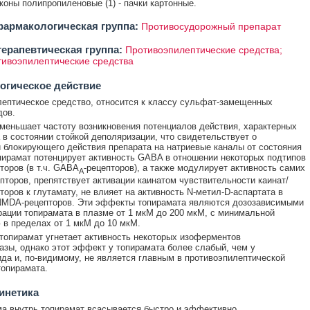
аконы полипропиленовые (1) - пачки картонные.
армакологическая группа:
Противосудорожный препарат
ерапевтическая группа:
Противоэпилептические средства;
тивоэпилептические средства
огическое действие
ептическое средство, относится к классу сульфат-замещенных
дов.
меньшает частоту возникновения потенциалов действия, характерных
 в состоянии стойкой деполяризации, что свидетельствует о
 блокирующего действия препарата на натриевые каналы от состояния
пирамат потенцирует активность GABA в отношении некоторых подтипов
оров (в т.ч. GABA
-рецепторов), а также модулирует активность самих
A
епторов, препятствует активации каинатом чувствительности каинат/
оров к глутамату, не влияет на активность N-метил-D-аспартата в
NMDA-рецепторов. Эти эффекты топирамата являются дозозависимыми
рации топирамата в плазме от 1 мкМ до 200 мкМ, с минимальной
 в пределах от 1 мкМ до 10 мкМ.
 топирамат угнетает активность некоторых изоферментов
азы, однако этот эффект у топирамата более слабый, чем у
да и, по-видимому, не является главным в противоэпилептической
топирамата.
инетика
а внутрь топирамат всасывается быстро и эффективно.