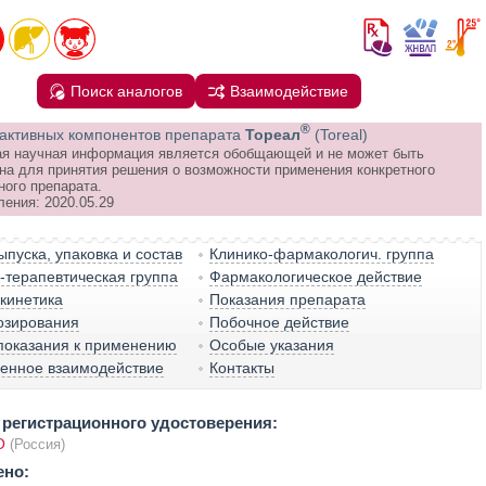
Поиск аналогов
Взаимодействие
®
активных компонентов препарата
Тореал
(Toreal)
я научная информация является обобщающей и не может быть
на для принятия решения о возможности применения конкретного
ного препарата.
ления: 2020.05.29
пуска, упаковка и состав
Клинико-фармакологич. группа
терапевтическая группа
Фармакологическое действие
кинетика
Показания препарата
озирования
Побочное действие
показания к применению
Особые указания
венное взаимодействие
Контакты
регистрационного удостоверения:
О
(Россия)
ено: