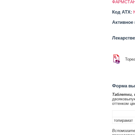
ФАРМСТАН
Код ATX:
Активное 
Лекарств
Торе
Форма вып
Таблетки,
двояковыпук
оттенком цв
топирамат
Вспомогате