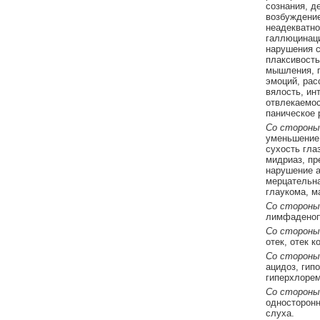
сознания, д
возбуждение
неадекватно
галлюцинаци
нарушения с
плаксивость
мышления, п
эмоций, рас
вялость, ин
отвлекаемос
паническое 
Со стороны
уменьшение 
сухость гла
мидриаз, пр
нарушение а
мерцательна
глаукома, м
Со стороны
лимфаденопа
Со стороны
отек, отек 
Со стороны
ацидоз, гип
гиперхлорем
Со стороны 
односторонн
слуха.