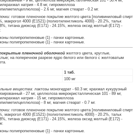
зированный - 9 мг, целлюлоза микрокристаллическая 101 - 30.4 мг,
илкрахмал натрия - 4.8 мг, гипромеллоза
пилметилцеллюлоза) - 2.6 мг, магния стеарат - 0.2 мг.
очки:
готовое пленочное покрытие желтого цвета [поливиниловый спирт
%, макрогол 4000 (E1521) (полиэтиленгликоль 4000) - 20.2%, тальк
.8%, титана диоксид (E171) - 24.15%, железа оксид желтый (E172) -
.
аконы полипропиленовые (1) - пачки картонные.
аконы полипропиленовые (1) - пачки картонные.
 покрытые пленочной оболочкой
желтого цвета, круглые,
лые; на поперечном разрезе ядро белого или белого с желтоватым
ета.
1 таб.
100 мг
льные вещества
: лактозы моногидрат - 60.3 мг, крахмал кукурузный
зированный - 27 мг, целлюлоза микрокристаллическая 101 - 89 мг,
илкрахмал натрия - 15 мг, гипромеллоза
пилметилцеллюлоза) - 8 мг, магния стеарат - 0.7 мг.
очки:
готовое пленочное покрытие желтого цвета [поливиниловый спирт
%, макрогол 4000 (E1521) (полиэтиленгликоль 4000) - 20.2%, тальк
.8%, титана диоксид (E171) - 24.15%, железа оксид желтый (E172) -
г.
аконы полипропиленовые (1) - пачки картонные.