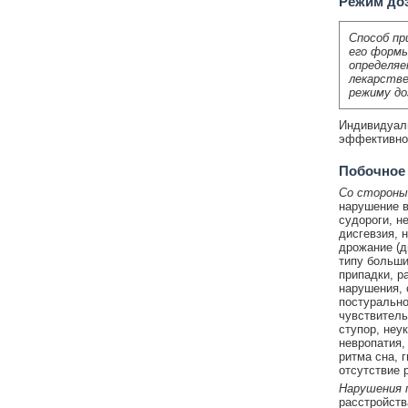
Режим до
Способ пр
его формы
определяе
лекарстве
режиму до
Индивидуаль
эффективнос
Побочное
Со стороны
нарушение в
судороги, н
дисгевзия, 
дрожание (д
типу больши
припадки, р
нарушения, 
постурально
чувствитель
ступор, неу
невропатия,
ритма сна, 
отсутствие 
Нарушения 
расстройств