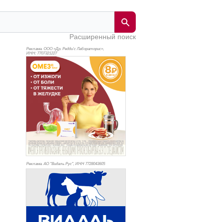
Расширенный поиск
Реклама. ООО «Др. Редди’с Лабораторис»,
ИНН: 770
7321227
Реклама. АО "Видаль Рус", ИНН 772
8043605