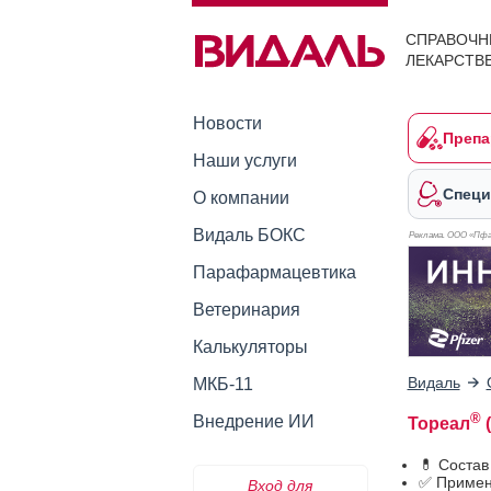
СПРАВОЧН
ЛЕКАРСТВ
Новости
Препа
Наши услуги
Специ
О компании
Видаль БОКС
Реклама. ООО «Пфа
Парафармацевтика
Ветеринария
Калькуляторы
Видаль
МКБ-11
®
Внедрение ИИ
Тореал
(
💊 Состав
✅ Примен
Вход для