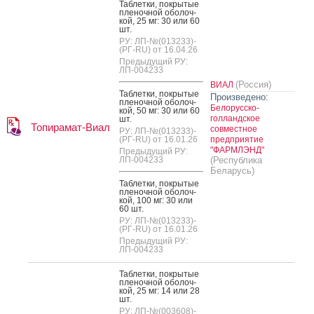
Таб­летки, пок­ры­тые
пле­ноч­ной обо­лоч­
кой, 25 мг: 30 или 60
шт.
РУ: ЛП-№(013233)-
(РГ-RU) от 16.04.26
Предыдущий РУ:
ЛП-004233
(Россия)
ВИАЛ
Таб­летки, пок­ры­тые
Произведено:
пле­ноч­ной обо­лоч­
Белорусско-
кой, 50 мг: 30 или 60
голландское
шт.
Топирамат-Виал
совместное
РУ: ЛП-№(013233)-
(РГ-RU) от 16.01.26
предприятие
"ФАРМЛЭНД"
Предыдущий РУ:
ЛП-004233
(Республика
Беларусь)
Таб­летки, пок­ры­тые
пле­ноч­ной обо­лоч­
кой, 100 мг: 30 или
60 шт.
РУ: ЛП-№(013233)-
(РГ-RU) от 16.01.26
Предыдущий РУ:
ЛП-004233
Таб­летки, пок­ры­тые
пле­ноч­ной обо­лоч­
кой, 25 мг: 14 или 28
шт.
РУ: ЛП-№(003608)-