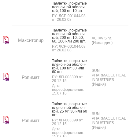
Таб­летки, пок­ры­тые
пле­ноч­ной обо­лоч­
кой, 100 мг: 10 шт.
РУ: ЛСР-001044/08
от 26.02.08
Таб­летки, пок­ры­тые
пле­ноч­ной обо­лоч­
кой, 200 мг: 10, 50,
ACTAVIS hf.
Макситопир
60, 100 или 200 шт.
(Исландия)
РУ: ЛСР-001044/08
от 26.02.08
Таб­летки, пок­ры­тые
пле­ноч­ной обо­лоч­
кой, 100 мг: 30 или
SUN
60 шт.
PHARMACEUTICAL
Ропимат
РУ: ЛП-003399 от
INDUSTRIES
29.12.15
(Индия)
Дата
переоформления:
15.07.16
Таб­летки, пок­ры­тые
пле­ноч­ной обо­лоч­
кой, 25 мг: 30 или 60
SUN
шт.
PHARMACEUTICAL
Ропимат
РУ: ЛП-003399 от
INDUSTRIES
29.12.15
(Индия)
Дата
переоформления:
15.07.16