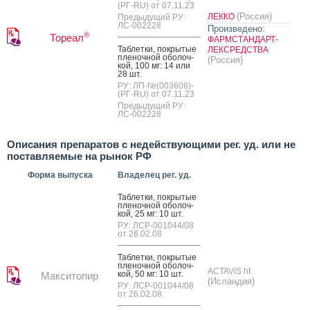
(РГ-RU) от 07.11.23
(Россия)
ЛЕККО
Предыдущий РУ:
ЛС-002228
Произведено:
®
Тореал
ФАРМСТАНДАРТ-
Таб­летки, пок­ры­тые
ЛЕКСРЕДСТВА
пле­ноч­ной обо­лоч­
(Россия)
кой, 100 мг: 14 или
28 шт.
РУ: ЛП-№(003608)-
(РГ-RU) от 07.11.23
Предыдущий РУ:
ЛС-002228
Описания препаратов с недействующими рег. уд. или не
поставляемые на рынок РФ
Форма выпуска
Владелец рег. уд.
Таб­летки, пок­ры­тые
пле­ноч­ной обо­лоч­
кой, 25 мг: 10 шт.
РУ: ЛСР-001044/08
от 26.02.08
Таб­летки, пок­ры­тые
пле­ноч­ной обо­лоч­
ACTAVIS hf.
кой, 50 мг: 10 шт.
Макситопир
(Исландия)
РУ: ЛСР-001044/08
от 26.02.08