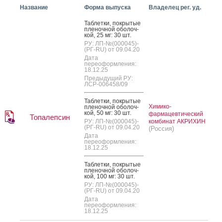
Название
Форма выпуска
Владелец рег. уд.
Таб­летки, пок­ры­тые
пле­ноч­ной обо­лоч­
кой, 25 мг: 30 шт.
РУ: ЛП-№(000045)-
(РГ-RU) от 09.04.20
Дата
переоформления:
18.12.25
Предыдущий РУ:
ЛСР-006458/09
Таб­летки, пок­ры­тые
Химико-
пле­ноч­ной обо­лоч­
кой, 50 мг: 30 шт.
фармацевтический
Топалепсин
РУ: ЛП-№(000045)-
комбинат АКРИХИН
(РГ-RU) от 09.04.20
(Россия)
Дата
переоформления:
18.12.25
Таб­летки, пок­ры­тые
пле­ноч­ной обо­лоч­
кой, 100 мг: 30 шт.
РУ: ЛП-№(000045)-
(РГ-RU) от 09.04.20
Дата
переоформления:
18.12.25