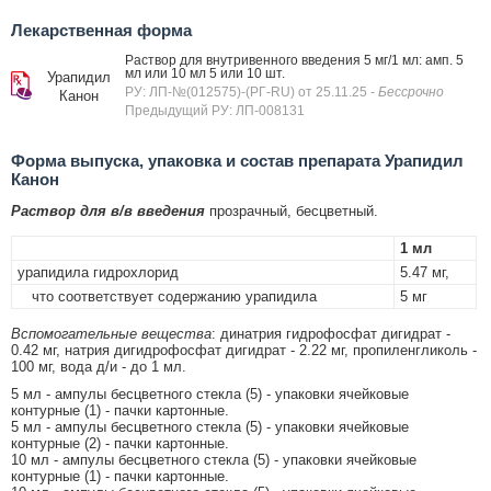
Лекарственная форма
Раствор для внутривенного введения 5 мг/1 мл: амп. 5
мл или 10 мл 5 или 10 шт.
Урапидил
РУ: ЛП-№(012575)-(РГ-RU) от 25.11.25
- Бессрочно
Канон
Предыдущий РУ: ЛП-008131
Форма выпуска, упаковка и состав препарата Урапидил
Канон
Раствор для в/в введения
прозрачный, бесцветный.
1 мл
урапидила гидрохлорид
5.47 мг,
что соответствует содержанию урапидила
5 мг
Вспомогательные вещества
: динатрия гидрофосфат дигидрат -
0.42 мг, натрия дигидрофосфат дигидрат - 2.22 мг, пропиленгликоль -
100 мг, вода д/и - до 1 мл.
5 мл - ампулы бесцветного стекла (5) - упаковки ячейковые
контурные (1) - пачки картонные.
5 мл - ампулы бесцветного стекла (5) - упаковки ячейковые
контурные (2) - пачки картонные.
10 мл - ампулы бесцветного стекла (5) - упаковки ячейковые
контурные (1) - пачки картонные.