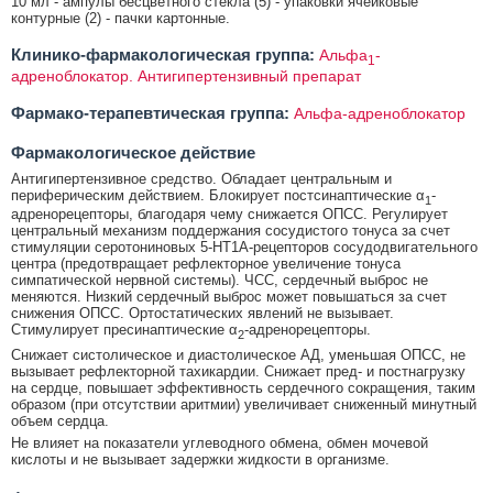
10 мл - ампулы бесцветного стекла (5) - упаковки ячейковые
контурные (2) - пачки картонные.
Клинико-фармакологическая группа:
Альфа
-
1
адреноблокатор. Антигипертензивный препарат
Фармако-терапевтическая группа:
Альфа-адреноблокатор
Фармакологическое действие
Антигипертензивное средство. Обладает центральным и
периферическим действием. Блокирует постсинаптические α
-
1
адренорецепторы, благодаря чему снижается ОПСС. Регулирует
центральный механизм поддержания сосудистого тонуса за счет
стимуляции серотониновых 5-HT1A-рецепторов сосудодвигательного
центра (предотвращает рефлекторное увеличение тонуса
симпатической нервной системы). ЧСС, сердечный выброс не
меняются. Низкий сердечный выброс может повышаться за счет
снижения ОПСС. Ортостатических явлений не вызывает.
Стимулирует пресинаптические α
-адренорецепторы.
2
Снижает систолическое и диастолическое АД, уменьшая ОПСС, не
вызывает рефлекторной тахикардии. Снижает пред- и постнагрузку
на сердце, повышает эффективность сердечного сокращения, таким
образом (при отсутствии аритмии) увеличивает сниженный минутный
объем сердца.
Не влияет на показатели углеводного обмена, обмен мочевой
кислоты и не вызывает задержки жидкости в организме.