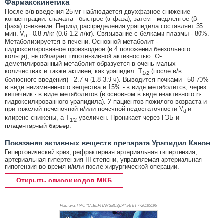
Фармакокинетика
После в/в введения 25 мг наблюдается двухфазное снижение
концентрации: сначала - быстрое (α-фаза), затем - медленное (β-
фаза) снижение. Период распределения урапидила составляет 35
мин, V
- 0.8 л/кг (0.6-1.2 л/кг). Связывание с белками плазмы - 80%.
d
Метаболизируется в печени. Основной метаболит -
гидроксилированное производное (в 4 положении бензольного
кольца), не обладает гипотензивной активностью. O-
деметилированный метаболит образуется в очень малых
количествах и также активен, как урапидил. T
(после в/в
1/2
болюсного введения) - 2.7 ч (1.8-3.9 ч). Выводится почками - 50-70%
в виде неизмененного вещества и 15% - в виде метаболитов; через
кишечник - в виде метаболитов (в основном в виде неактивного n-
гидроксилированного урапидила). У пациентов пожилого возраста и
при тяжелой печеночной и/или почечной недостаточности V
и
d
клиренс снижены, а T
увеличен. Проникает через ГЭБ и
1/2
плацентарный барьер.
Показания активных веществ препарата Урапидил Канон
Гипертонический криз, рефрактерная артериальная гипертензия,
артериальная гипертензия III степени, управляемая артериальная
гипотензия во время и/или после хирургической операции.
Открыть список кодов МКБ
Реклама. НАО "СЕВЕРНАЯ ЗВЕЗДА", ИНН 772
0185196