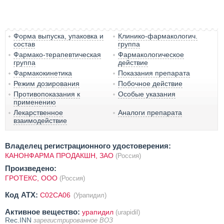
Форма выпуска, упаковка и
Клинико-фармакологич.
состав
группа
Фармако-терапевтическая
Фармакологическое
группа
действие
Фармакокинетика
Показания препарата
Режим дозирования
Побочное действие
Противопоказания к
Особые указания
применению
Лекарственное
Аналоги препарата
взаимодействие
Владелец регистрационного удостоверения:
КАНОНФАРМА ПРОДАКШН, ЗАО
(Россия)
Произведено:
ГРОТЕКС, ООО
(Россия)
Код ATX:
C02CA06
(Урапидил)
Активное вещество:
урапидил
(urapidil)
Rec.INN
зарегистрированное ВОЗ