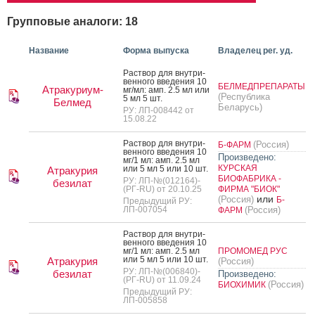
Групповые аналоги: 18
Название
Форма выпуска
Владелец рег. уд.
Рас­твор для внут­ри­
вен­но­го вве­дения 10
БЕЛМЕДПРЕПАРАТЫ
Атракуриум-
мг/мл: амп. 2.5 мл или
(Республика
5 мл 5 шт.
Белмед
Беларусь)
РУ: ЛП-008442 от
15.08.22
Рас­твор для внут­ри­
(Россия)
Б-ФАРМ
вен­но­го вве­дения 10
Произведено:
мг/1 мл: амп. 2.5 мл
КУРСКАЯ
или 5 мл 5 или 10 шт.
Атракурия
БИОФАБРИКА -
РУ: ЛП-№(012164)-
безилат
(РГ-RU) от 20.10.25
ФИРМА "БИОК"
или
(Россия)
Б-
Предыдущий РУ:
ЛП-007054
(Россия)
ФАРМ
Рас­твор для внут­ри­
вен­но­го вве­дения 10
мг/1 мл: амп. 2.5 мл
ПРОМОМЕД РУС
или 5 мл 5 или 10 шт.
Атракурия
(Россия)
РУ: ЛП-№(006840)-
безилат
Произведено:
(РГ-RU) от 11.09.24
(Россия)
БИОХИМИК
Предыдущий РУ:
ЛП-005858