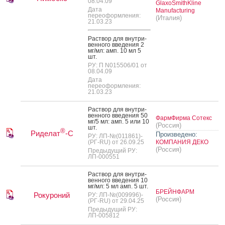
08.04.09
GlaxoSmithKline
Дата
Manufacturing
переоформления:
(Италия)
21.03.23
Рас­твор для внут­ри­
вен­но­го вве­дения 2
мг/мл: амп. 10 мл 5
шт.
РУ: П N015506/01 от
08.04.09
Дата
переоформления:
21.03.23
Рас­твор для внут­ри­
вен­но­го вве­дения 50
ФармФирма Сотекс
мг/5 мл: амп. 5 или 10
(Россия)
шт.
®
Риделат
-С
Произведено:
РУ: ЛП-№(011861)-
(РГ-RU) от 26.09.25
КОМПАНИЯ ДЕКО
(Россия)
Предыдущий РУ:
ЛП-000551
Рас­твор для внут­ри­
вен­но­го вве­дения 10
мг/мл: 5 мл амп. 5 шт.
БРЕЙНФАРМ
Рокуроний
РУ: ЛП-№(009996)-
(Россия)
(РГ-RU) от 29.04.25
Предыдущий РУ:
ЛП-005812