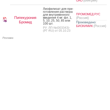
(Венгрия)
ОАО
Ли­офи­лизат для при­
готов­ле­ния рас­тво­ра
ПРОМОМЕД РУС
для внут­ри­вен­но­го
Пипекурония
вве­дения 4 мг: фл. 1,
(Россия)
5, 10, 25, 50, 85 или
Бромид
Произведено:
100 шт.
(Россия)
БИОХИМИК
РУ: ЛП-№(003343)-
(РГ-RU) от 05.10.23
Реклама