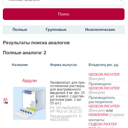
Полные
Групповые
Нозологические
Результаты поиска аналогов
Полные аналоги: 2
Название
Форма выпуска
Владелец рег. уд.
GEDEON RICHTER
(Венгрия)
Ардуан
Ли­офи­лизат для при­
Произведено:
готов­ле­ния рас­тво­ра
GEDEON RICHTER
для внут­ри­вен­но­го
(Венгрия)
вве­дения 4 мг: фл. 25
шт. в компл. с рас­тво­
Производитель
рите­лем (амп. 2 мл
растворителя:
25 шт.)
GEDEON RICHTER
РУ: ЛП-№(004052)-
или
(Венгрия)
(РГ-RU) от 19.12.23
(Сербия)
HEMOFARM
Предыдущий РУ: П
N011430/01
контакты:
ГЕДЕОН РИХТЕР