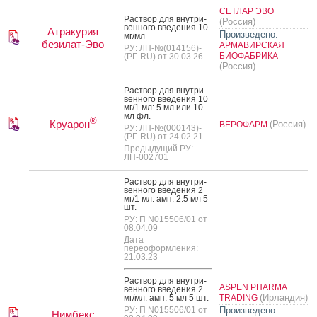
СЕТЛАР ЭВО
Рас­твор для внут­ри­
(Россия)
вен­но­го вве­дения 10
Атракурия
Произведено:
мг/мл
безилат-Эво
АРМАВИРСКАЯ
РУ: ЛП-№(014156)-
БИОФАБРИКА
(РГ-RU) от 30.03.26
(Россия)
Рас­твор для внут­ри­
вен­но­го вве­дения 10
мг/1 мл: 5 мл или 10
мл фл.
®
Круарон
(Россия)
ВЕРОФАРМ
РУ: ЛП-№(000143)-
(РГ-RU) от 24.02.21
Предыдущий РУ:
ЛП-002701
Рас­твор для внут­ри­
вен­но­го вве­дения 2
мг/1 мл: амп. 2.5 мл 5
шт.
РУ: П N015506/01 от
08.04.09
Дата
переоформления:
21.03.23
Рас­твор для внут­ри­
ASPEN PHARMA
вен­но­го вве­дения 2
(Ирландия)
мг/мл: амп. 5 мл 5 шт.
TRADING
РУ: П N015506/01 от
Произведено:
Нимбекс