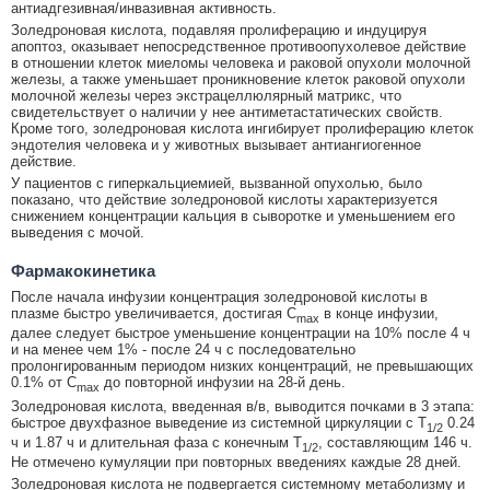
антиадгезивная/инвазивная активность.
Золедроновая кислота, подавляя пролиферацию и индуцируя
апоптоз, оказывает непосредственное противоопухолевое действие
в отношении клеток миеломы человека и раковой опухоли молочной
железы, а также уменьшает проникновение клеток раковой опухоли
молочной железы через экстрацеллюлярный матрикс, что
свидетельствует о наличии у нее антиметастатических свойств.
Кроме того, золедроновая кислота ингибирует пролиферацию клеток
эндотелия человека и у животных вызывает антиангиогенное
действие.
У пациентов с гиперкальциемией, вызванной опухолью, было
показано, что действие золедроновой кислоты характеризуется
снижением концентрации кальция в сыворотке и уменьшением его
выведения с мочой.
Фармакокинетика
После начала инфузии концентрация золедроновой кислоты в
плазме быстро увеличивается, достигая C
в конце инфузии,
max
далее следует быстрое уменьшение концентрации на 10% после 4 ч
и на менее чем 1% - после 24 ч с последовательно
пролонгированным периодом низких концентраций, не превышающих
0.1% от C
до повторной инфузии на 28-й день.
max
Золедроновая кислота, введенная в/в, выводится почками в 3 этапа:
быстрое двухфазное выведение из системной циркуляции с T
0.24
1/2
ч и 1.87 ч и длительная фаза с конечным T
, составляющим 146 ч.
1/2
Не отмечено кумуляции при повторных введениях каждые 28 дней.
Золедроновая кислота не подвергается системному метаболизму и