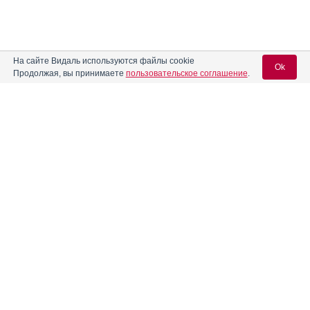
На сайте Видаль используются файлы cookie
Ok
Продолжая, вы принимаете
пользовательское соглашение
.
Содержание
Вход для специалистов
E-mail учетной записи Vidal:
Форма выпуска, упаковка и состав
Клинико-фармакологич. группа
Пароль:
Фармако-терапевтическая группа
Фармакологическое действие
Фармакокинетика
Показания препарата
Регистрация
Забыли пароль?