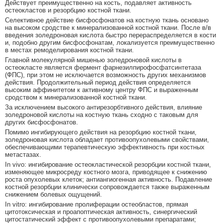
Действует преимущественно на кость, подавляет активность
остеокластов и резорбцию костной ткани.
Селективное действие бисфосфонатов на костную ткань основано
на высоком сродстве к минерализованной костной ткани. После в/в
введения золедроновая кислота быстро перераспределяется в кости
и, подобно другим бисфосфонатам, локализуется преимущественно
в местах ремоделирования костной ткани.
Главной молекулярной мишенью золедроновой кислоты в
остеокласте является фермент фарнезилпирофосфатсинтетаза
(ФПС), при этом не исключается возможность других механизмов
действия. Продолжительный период действия определяется
высоким аффинитетом к активному центру ФПС и выраженным
сродством к минерализованной костной ткани.
За исключением высокого антирезорбтивного действия, влияние
золедроновой кислоты на костную ткань сходно с таковым для
других бисфосфонатов.
Помимо ингибирующего действия на резорбцию костной ткани,
золедроновая кислота обладает противоопухолевыми свойствами,
обеспечивающими терапевтическую эффективность при костных
метастазах.
In vivo: ингибирование остеокластической резорбции костной ткани,
изменяющее микросреду костного мозга, приводящее к снижению
роста опухолевых клеток; антиангиогенная активность. Подавление
костной резорбции клинически сопровождается также выраженным
снижением болевых ощущений.
In vitro: ингибирование пролиферации остеобластов, прямая
цитотоксическая и проапоптическая активность, синергический
цитостатический эффект с противоопухолевыми препаратами;