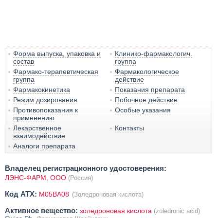
Форма выпуска, упаковка и
Клинико-фармакологич.
состав
группа
Фармако-терапевтическая
Фармакологическое
группа
действие
Фармакокинетика
Показания препарата
Режим дозирования
Побочное действие
Противопоказания к
Особые указания
применению
Лекарственное
Контакты
взаимодействие
Аналоги препарата
Владелец регистрационного удостоверения:
ЛЭНС-ФАРМ, ООО
(Россия)
Код ATX:
M05BA08
(Золедроновая кислота)
Активное вещество:
золедроновая кислота
(zoledronic acid)