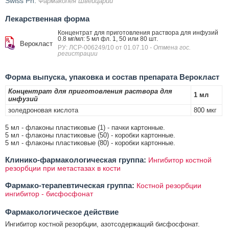
Swiss Ph.
Фармакопея Швейцарии
Лекарственная форма
Концентрат для приготовления раствора для инфузий
0.8 мг/мл: 5 мл фл. 1, 50 или 80 шт.
Верокласт
РУ: ЛСР-006249/10 от 01.07.10
- Отмена гос.
регистрации
Форма выпуска, упаковка и состав препарата Верокласт
Концентрат для приготовления раствора для
1 мл
инфузий
золедроновая кислота
800 мкг
5 мл - флаконы пластиковые (1) - пачки картонные.
5 мл - флаконы пластиковые (50) - коробки картонные.
5 мл - флаконы пластиковые (80) - коробки картонные.
Клинико-фармакологическая группа:
Ингибитор костной
резорбции при метастазах в кости
Фармако-терапевтическая группа:
Костной резорбции
ингибитор - бисфосфонат
Фармакологическое действие
Ингибитор костной резорбции, азотсодержащий бисфосфонат.