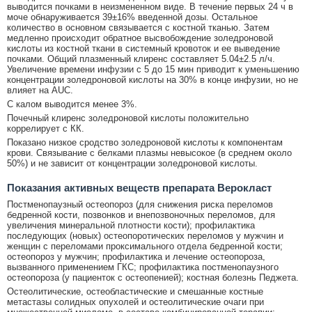
выводится почками в неизмененном виде. В течение первых 24 ч в
моче обнаруживается 39±16% введенной дозы. Остальное
количество в основном связывается с костной тканью. Затем
медленно происходит обратное высвобождение золедроновой
кислоты из костной ткани в системный кровоток и ее выведение
почками. Общий плазменный клиренс составляет 5.04±2.5 л/ч.
Увеличение времени инфузии с 5 до 15 мин приводит к уменьшению
концентрации золедроновой кислоты на 30% в конце инфузии, но не
влияет на AUC.
С калом выводится менее 3%.
Почечный клиренс золедроновой кислоты положительно
коррелирует с КК.
Показано низкое сродство золедроновой кислоты к компонентам
крови. Связывание с белками плазмы невысокое (в среднем около
50%) и не зависит от концентрации золедроновой кислоты.
Показания активных веществ препарата Верокласт
Постменопаузный остеопороз (для снижения риска переломов
бедренной кости, позвонков и внепозвоночных переломов, для
увеличения минеральной плотности кости); профилактика
последующих (новых) остеопоротических переломов у мужчин и
женщин с переломами проксимального отдела бедренной кости;
остеопороз у мужчин; профилактика и лечение остеопороза,
вызванного применением ГКС; профилактика постменопаузного
остеопороза (у пациенток с остеопенией); костная болезнь Педжета.
Остеолитические, остеобластические и смешанные костные
метастазы солидных опухолей и остеолитические очаги при