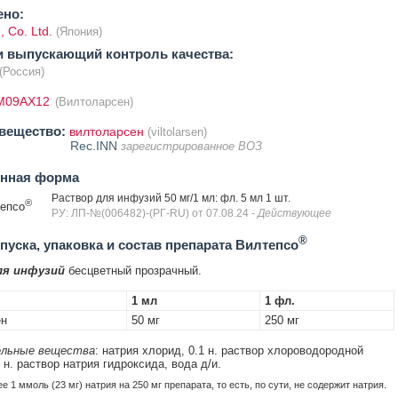
ено:
, Co. Ltd.
(Япония)
и выпускающий контроль качества:
(Россия)
M09AX12
(Вилтоларсен)
вещество:
вилтоларсен
(viltolarsen)
Rec.INN
зарегистрированное ВОЗ
енная форма
Раствор для инфузий 50 мг/1 мл: фл. 5 мл 1 шт.
®
епсо
РУ: ЛП-№(006482)-(РГ-RU) от 07.08.24
- Действующее
®
уска, упаковка и состав препарата Вилтепсо
ля инфузий
бесцветный прозрачный.
1 мл
1 фл.
ен
50 мг
250 мг
льные вещества
: натрия хлорид, 0.1 н. раствор хлороводородной
 н. раствор натрия гидроксида, вода д/и.
 1 ммоль (23 мг) натрия на 250 мг препарата, то есть, по сути, не содержит натрия.