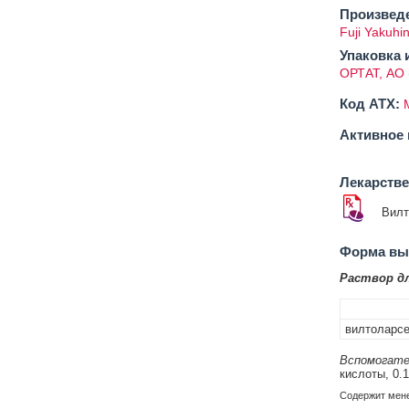
Произвед
Fuji Yakuhin
Упаковка 
ОРТАТ, АО
Код ATX:
Активное 
Лекарств
Вилт
Форма вып
Раствор д
вилтоларс
Вспомогате
кислоты, 0.1
Содержит менее