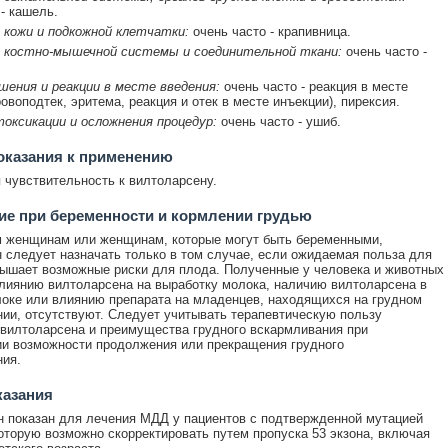
 - кашель.
 кожи и подкожной клетчатки:
очень часто - крапивница.
 костно-мышечной системы и соединительной ткани:
очень часто -
ения и реакции в месте введения:
очень часто - реакция в месте
овоподтек, эритема, реакция и отек в месте инъекции), пирексия.
оксикации и осложнения процедур:
очень часто - ушиб.
оказания к применению
чувствительность к вилтоларсену.
е при беременности и кормлении грудью
 женщинам или женщинам, которые могут быть беременными,
 следует назначать только в том случае, если ожидаемая польза для
ышает возможные риски для плода. Полученные у человека и животных
лиянию вилтоларсена на выработку молока, наличию вилтоларсена в
оке или влиянию препарата на младенцев, находящихся на грудном
ии, отсутствуют. Следует учитывать терапевтическую пользу
вилтоларсена и преимущества грудного вскармливания при
и возможности продолжения или прекращения грудного
ия.
казания
 показан для лечения МДД у пациентов с подтвержденной мутацией
оторую возможно скорректировать путем пропуска 53 экзона, включая