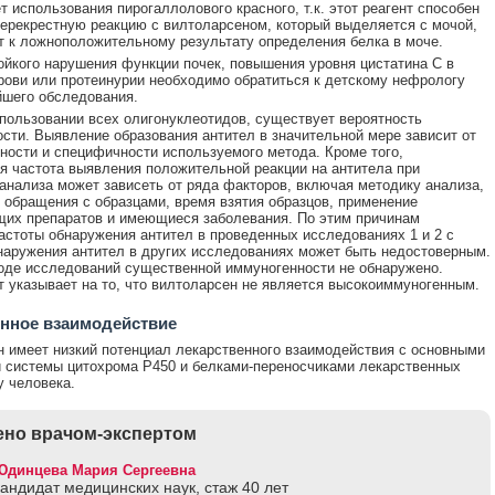
т использования пирогаллолового красного, т.к. этот реагент способен
перекрестную реакцию с вилтоларсеном, который выделяется с мочой,
т к ложноположительному результату определения белка в моче.
ойкого нарушения функции почек, повышения уровня цистатина С в
рови или протеинурии необходимо обратиться к детскому нефрологу
шего обследования.
спользовании всех олигонуклеотидов, существует вероятность
сти. Выявление образования антител в значительной мере зависит от
ности и специфичности используемого метода. Кроме того,
 частота выявления положительной реакции на антитела при
анализа может зависеть от ряда факторов, включая методику анализа,
 обращения с образцами, время взятия образцов, применение
их препаратов и имеющиеся заболевания. По этим причинам
астоты обнаружения антител в проведенных исследованиях 1 и 2 с
наружения антител в других исследованиях может быть недостоверным.
оде исследований существенной иммуногенности не обнаружено.
 указывает на то, что вилтоларсен не является высокоиммуногенным.
нное взаимодействие
 имеет низкий потенциал лекарственного взаимодействия с основными
системы цитохрома P450 и белками-переносчиками лекарственных
у человека.
но врачом-экспертом
Юдинцева Мария Сергеевна
кандидат медицинских наук, стаж 40 лет