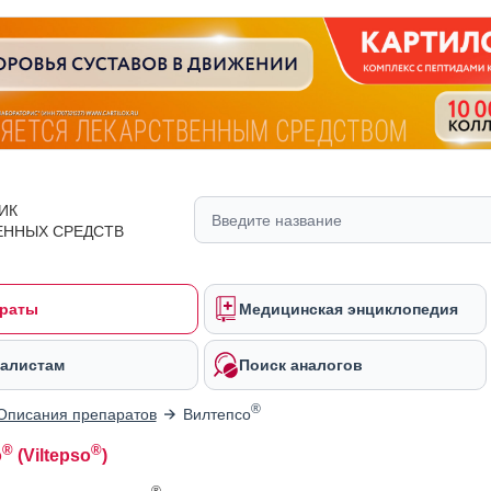
ИК
ЕННЫХ СРЕДСТВ
раты
Медицинская энциклопедия
алистам
Поиск аналогов
®
Описания препаратов
Вилтепсо
®
®
о
(Viltepso
)
®