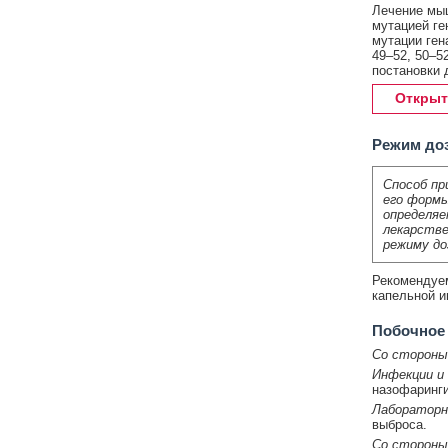
Лечение мы
мутацией ге
мутации ген
49–52, 50–5
постановки 
Открыт
Режим до
Способ пр
его формы
определяе
лекарстве
режиму до
Рекомендуема
капельной и
Побочное
Со стороны
Инфекции и 
назофаринги
Лабораторн
выброса.
Со стороны