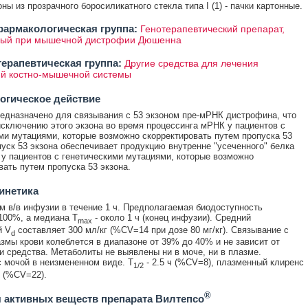
ны из прозрачного боросиликатного стекла типа I (1) - пачки картонные.
армакологическая группа:
Генотерапевтический препарат,
ый при мышечной дистрофии Дюшенна
ерапевтическая группа:
Другие средства для лечения
й костно-мышечной системы
огическое действие
едназначено для связывания с 53 экзоном пре-мРНК дистрофина, что
исключению этого экзона во время процессинга мРНК у пациентов с
ми мутациями, которые возможно скорректировать путем пропуска 53
пуск 53 экзона обеспечивает продукцию внутренне "усеченного" белка
у пациентов с генетическими мутациями, которые возможно
вать путем пропуска 53 экзона.
инетика
м в/в инфузии в течение 1 ч. Предполагаемая биодоступность
100%, а медиана T
- около 1 ч (конец инфузии). Средний
max
й V
составляет 300 мл/кг (%CV=14 при дозе 80 мг/кг). Связывание с
d
змы крови колеблется в диапазоне от 39% до 40% и не зависит от
и средства. Метаболиты не выявлены ни в моче, ни в плазме.
 мочой в неизмененном виде. T
- 2.5 ч (%CV=8), плазменный клиренс
1/2
г (%CV=22).
®
 активных веществ препарата Вилтепсо