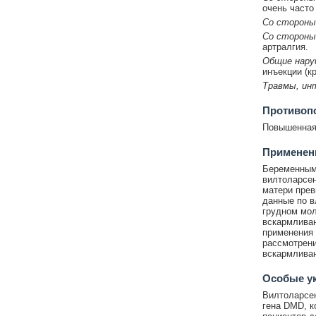
очень часто
Со стороны
Со стороны
артралгия.
Общие наруш
инъекции (кр
Травмы, инт
Противоп
Повышенная 
Применени
Беременным
вилтоларсен
матери прев
данные по в
грудном мол
вскармливан
применения 
рассмотрени
вскармливан
Особые у
Вилтоларсен
гена DMD, к