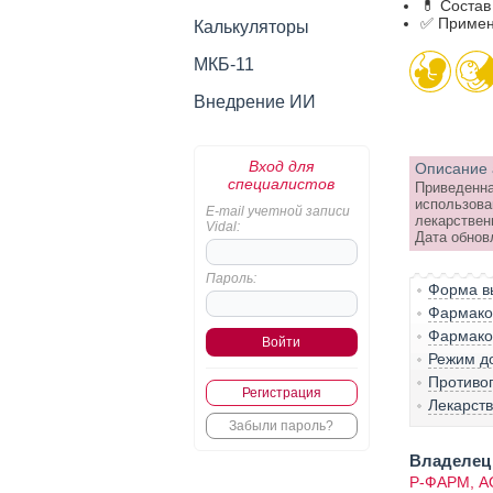
💊 Состав
✅ Примен
Калькуляторы
МКБ-11
Внедрение ИИ
Вход для
Описание 
специалистов
Приведенна
использова
E-mail учетной записи
лекарствен
Vidal:
Дата обнов
Пароль:
Форма вы
Фармако-
Фармако
Режим д
Противо
Регистрация
Лекарст
Забыли пароль?
Владелец 
Р-ФАРМ, А