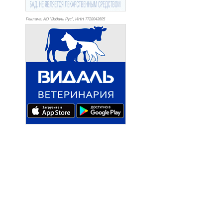
Реклама. АО "Видаль Рус", ИНН 772
8043605