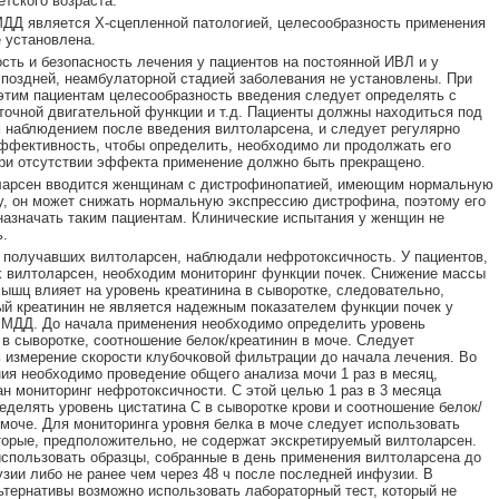
етского возраста.
ДД является Х-сцепленной патологией, целесообразность применения
 установлена.
ть и безопасность лечения у пациентов на постоянной ИВЛ и у
 поздней, неамбулаторной стадией заболевания не установлены. При
этим пациентам целесообразность введения следует определять с
точной двигательной функции и т.д. Пациенты должны находиться под
наблюдением после введения вилтоларсена, и следует регулярно
ффективность, чтобы определить, необходимо ли продолжать его
ри отсутствии эффекта применение должно быть прекращено.
ларсен вводится женщинам с дистрофинопатией, имеющим нормальную
, он может снижать нормальную экспрессию дистрофина, поэтому его
назначать таким пациентам. Клинические испытания у женщин не
.
 получавших вилтоларсен, наблюдали нефротоксичность. У пациентов,
вилтоларсен, необходим мониторинг функции почек. Снижение массы
ышц влияет на уровень креатинина в сыворотке, следовательно,
й креатинин не является надежным показателем функции почек у
 МДД. До начала применения необходимо определить уровень
 в сыворотке, соотношение белок/креатинин в моче. Следует
 измерение скорости клубочковой фильтрации до начала лечения. Во
ия необходимо проведение общего анализа мочи 1 раз в месяц,
н мониторинг нефротоксичности. С этой целью 1 раз в 3 месяца
еделять уровень цистатина С в сыворотке крови и соотношение белок/
 моче. Для мониторинга уровня белка в моче следует использовать
торые, предположительно, не содержат экскретируемый вилтоларсен.
спользовать образцы, собранные в день применения вилтоларсена до
зии либо не ранее чем через 48 ч после последней инфузии. В
ьтернативы возможно использовать лабораторный тест, который не