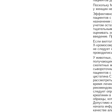
пациентов д
Поскольку М
у женщин не
Эффективнос
пациентов с
назначении 
учетом оста
тщательным 
оценивать э
введение. П
Если вилто
Х-хромосому
не следует 
проводились
У животных,
получающих 
скелетных м
сывороточны
пациентов с
цистатина С
рассмотреть
время лечен
рекомендова
следует опр
креатинин в
образцы, ко
Допустимо и
начала инфу
качестве ал