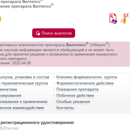
 препарата Вилтепсо
®
ение препарата Вилтепсо
Поиск аналогов
®
®
активных компонентов препарата
Вилтепсо
(Viltepso
)
я научная информация является обобщающей и не может быть
на для принятия решения о возможности применения конкретного
ного препарата.
ления: 2025.04.09
пуска, упаковка и состав
Клинико-фармакологич. группа
терапевтическая группа
Фармакологическое действие
кинетика
Показания препарата
озирования
Побочное действие
показания к применению
Особые указания
венное взаимодействие
Контакты
регистрационного удостоверения:
О
(Россия)