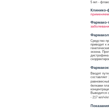
5 мл - флако
Клинико-ф
применяем
Фармако-т
заболевани
Фармакол
Средство пр
приводит к 
генетически
экзона. Про
дистрофина 
скорректиро
Фармакок
Вводят путе
составляет 
равновесны
белками пла
концентраци
Выводится с
- 217 мл/ч/к
Показания