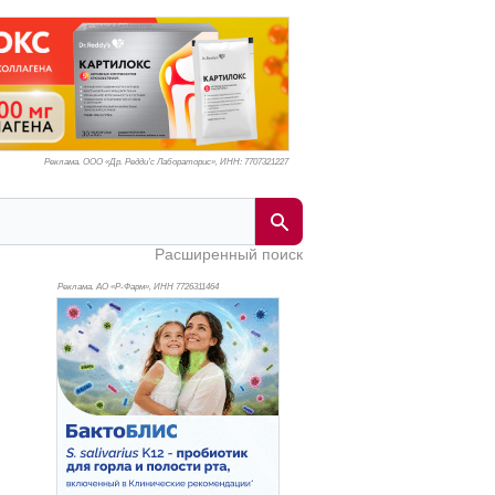
Реклама. ООО «Др. Редди’с Лабораторис», ИНН: 770
7321227
Расширенный поиск
Реклама. АО «Р-Фарм», ИНН 772
6311464