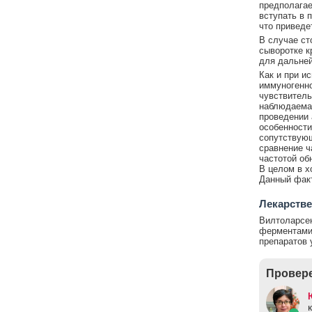
предполагае
вступать в 
что приведе
В случае ст
сыворотке к
для дальней
Как и при и
иммуногенно
чувствитель
наблюдаемая
проведении 
особенности
сопутствующ
сравнение ч
частотой об
В целом в х
Данный факт
Лекарстве
Вилтоларсен
ферментами 
препаратов 
Провере