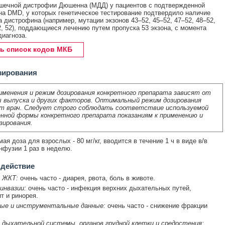
шечной дистрофии Дюшенна (МДД) у пациентов с подтвержденной
на DMD, у которых генетическое тестирование подтвердило наличие
а дистрофина (например, мутации экзонов 43–52, 45–52, 47–52, 48–52,
2, 52), поддающиеся лечению путем пропуска 53 экзона, с момента
диагноза.
ь список кодов МКБ
зирования
именения и режим дозирования конкретного препарата зависят от
 выпуска и других факторов. Оптимальный режим дозирования
т врач. Следует строго соблюдать соответствие используемой
нной формы конкретного препарата показаниям к применению и
зирования.
я доза для взрослых - 80 мг/кг, вводится в течение 1 ч в виде в/в
нфузии 1 раз в неделю.
 действие
 ЖКТ:
очень часто - диарея, рвота, боль в животе.
инвазии:
очень часто - инфекция верхних дыхательных путей,
т и ринорея.
ые и инструментальные данные:
очень часто - снижение фракции
 дыхательной системы, органов грудной клетки и средостения: