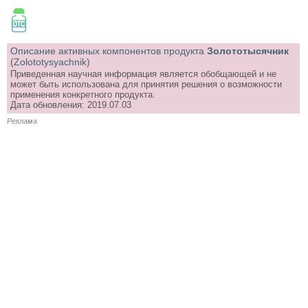
Описание активных компонентов продукта
Золототысячник
(Zolototysyachnik)
Приведенная научная информация является обобщающей и не
может быть использована для принятия решения о возможности
применения конкретного продукта.
Дата обновления: 2019.07.03
Реклама