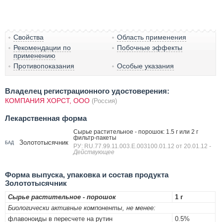
Свойства
Область применения
Рекомендации по
Побочные эффекты
применению
Противопоказания
Особые указания
Владелец регистрационного удостоверения:
КОМПАНИЯ ХОРСТ, ООО
(Россия)
Лекарственная форма
Сырье растительное - порошок: 1.5 г или 2 г
фильтр-пакеты
Золототысячник
БАД
РУ: RU.77.99.11.003.Е.003100.01.12 от 20.01.12
-
Действующее
Форма выпуска, упаковка и состав продукта
Золототысячник
Сырье растительное - порошок
1 г
Биологически активные компоненты, не менее:
флавоноиды в пересчете на рутин
0.5%