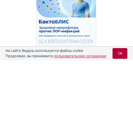
Реклама
На сайте Видаль используются файлы cookie
Ok
Продолжая, вы принимаете
пользовательское соглашение
.
Вход для специалистов
E-mail учетной записи Vidal:
Пароль: