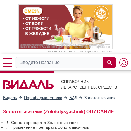
Реклама. ООО «Др. Редди’с Лабораторис», ИНН: 770
7321227
СПРАВОЧНИК
ЛЕКАРСТВЕННЫХ СРЕДСТВ
Видаль
Парафармацевтика
БАД
Золототысячник
Золототысячник (Zolototysyachnik) ОПИСАНИЕ
💊 Состав препарата Золототысячник
✅ Применение препарата Золототысячник