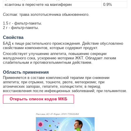
ксантоны в пересчете на мангиферин
0.9%
Состав:
трава золототысячника обыкновенного.
1.5 г - фильтр-пакеты.
2 г - фильтр-пакеты.
Свойства
БАД к пище растительного происхождения. Действие обусловлено
свойствами компонентов, которые содержит продукт.
Способствует улучшению аппетита, повышению секреции
желудочного сока, ускорению моторики ЖКТ. Обладает легким
слабительным и противогельминтным действием.
Область применения
Применяется в составе комплексной терапии при снижении
аппетита; при отрыжке, тошноте, рвоте, метеоризме; при
атонических запорах, гепатите, холецистите; в период
восстановления после инфекционных заболеваний; при гельминтозе.
Открыть список кодов МКБ
Реклама. АО «Р-Фарм», ИНН 772
6311464