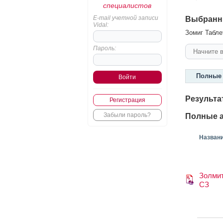
специалистов
E-mail учетной записи
Выбранн
Vidal:
Зомиг Таблет
Пароль:
Полные 
Результа
Регистрация
Забыли пароль?
Полные а
Назван
Золмит
СЗ