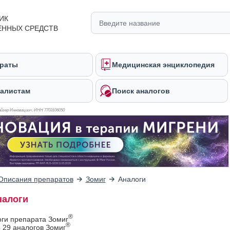
ИК
ЕННЫХ СРЕДСТВ
раты
Медицинская энциклопедия
алистам
Поиск аналогов
йзер Инновации», ИНН 770
3106050
Описания препаратов
Зомиг
Аналоги
налоги
®
оги препарата Зомиг
®
 29 аналогов Зомиг