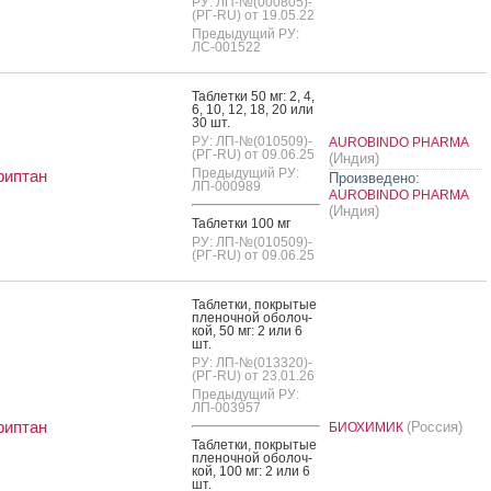
РУ: ЛП-№(000805)-
(РГ-RU) от 19.05.22
Предыдущий РУ:
ЛС-001522
Таб­летки 50 мг: 2, 4,
6, 10, 12, 18, 20 или
30 шт.
РУ: ЛП-№(010509)-
AUROBINDO PHARMA
(РГ-RU) от 09.06.25
(Индия)
Предыдущий РУ:
риптан
Произведено:
ЛП-000989
AUROBINDO PHARMA
(Индия)
Таб­летки 100 мг
РУ: ЛП-№(010509)-
(РГ-RU) от 09.06.25
Таб­летки, пок­ры­тые
пле­ноч­ной обо­лоч­
кой, 50 мг: 2 или 6
шт.
РУ: ЛП-№(013320)-
(РГ-RU) от 23.01.26
Предыдущий РУ:
ЛП-003957
риптан
(Россия)
БИОХИМИК
Таб­летки, пок­ры­тые
пле­ноч­ной обо­лоч­
кой, 100 мг: 2 или 6
шт.