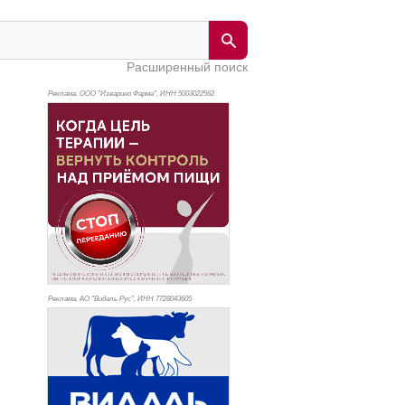
Расширенный поиск
Реклама. ООО "Изварино Фарма", ИНН 500
3022562
Реклама. АО "Видаль Рус", ИНН 772
8043605