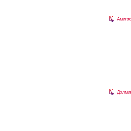
Амигр
Дэлми