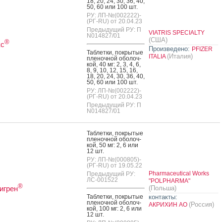
18, 20, 24, 30, 36, 40,
50, 60 или 100 шт.
РУ: ЛП-№(002222)-
(РГ-RU) от 20.04.23
Предыдущий РУ: П
VIATRIS SPECIALTY
N014827/01
(США)
®
кс
Произведено:
PFIZER
Таб­летки, пок­ры­тые
(Италия)
ITALIA
пле­ноч­ной обо­лоч­
кой, 40 мг: 2, 3, 4, 6,
8, 9, 10, 12, 15, 16,
18, 20, 24, 30, 36, 40,
50, 60 или 100 шт.
РУ: ЛП-№(002222)-
(РГ-RU) от 20.04.23
Предыдущий РУ: П
N014827/01
Таб­летки, пок­ры­тые
пле­ноч­ной обо­лоч­
кой, 50 мг: 2, 6 или
12 шт.
РУ: ЛП-№(000805)-
(РГ-RU) от 19.05.22
Pharmaceutical Works
Предыдущий РУ:
ЛС-001522
"POLPHARMA"
®
игрен
(Польша)
Таб­летки, пок­ры­тые
контакты:
пле­ноч­ной обо­лоч­
(Россия)
АКРИХИН АО
кой, 100 мг: 2, 6 или
12 шт.