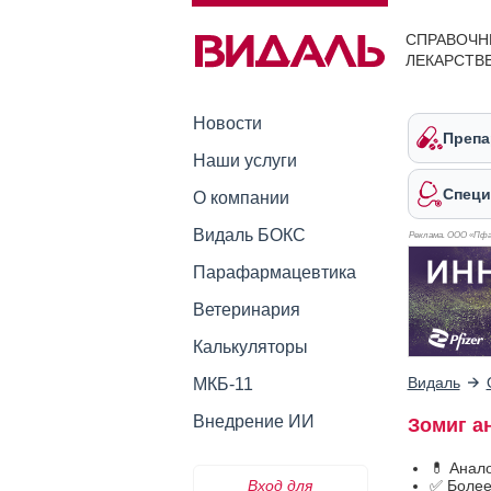
СПРАВОЧН
ЛЕКАРСТВ
Новости
Препа
Наши услуги
Специ
О компании
Видаль БОКС
Реклама. ООО «Пфа
Парафармацевтика
Ветеринария
Калькуляторы
Видаль
МКБ-11
Внедрение ИИ
Зомиг а
💊 Анал
Вход для
✅ Более