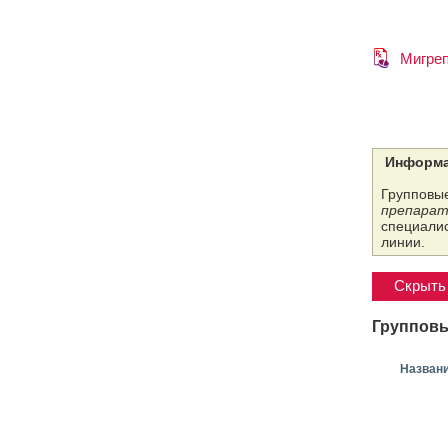
Мигре
Информа
Групповые
препарат
специалис
линии.
Скрыть 
Групповы
Назван