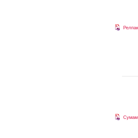
Релпа
Сумам