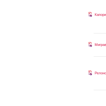
Капори
Мигра
Релон