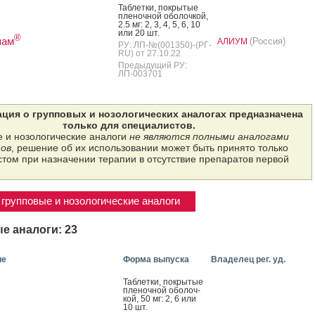
Таб­летки, пок­ры­тые
пле­ноч­ной обо­лоч­кой,
2.5 мг: 2, 3, 4, 5, 6, 10
или 20 шт.
®
пам
(Россия)
АЛИУМ
РУ: ЛП-№(001350)-(РГ-
RU) от 27.10.22
Предыдущий РУ:
ЛП-003701
ция о групповых и нозологических аналогах предназначена
только для специалистов.
 и нозологические аналоги
не являются полными аналогами
ов
, решение об их использовании может быть принято только
том при назначении терапии в отсутствие препаратов первой
групповые и нозологические аналоги
е аналоги: 23
ие
Форма выпуска
Владелец рег. уд.
Таб­летки, пок­ры­тые
пле­ноч­ной обо­лоч­
кой, 50 мг: 2, 6 или
10 шт.