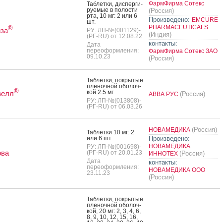
ФармФирма Сотекс
Таб­летки, дис­перги­
ру­емые в по­лос­ти
(Россия)
рта, 10 мг: 2 или 6
Произведено:
EMCURE
шт.
PHARMACEUTICALS
®
за
РУ: ЛП-№(001129)-
(Индия)
(РГ-RU) от 12.08.22
контакты:
Дата
переоформления:
ФармФирма Сотекс ЗАО
09.10.23
(Россия)
Таб­летки, пок­ры­тые
пле­ноч­ной обо­лоч­
®
кой 2.5 мг
велл
(Россия)
АВВА РУС
РУ: ЛП-№(013808)-
(РГ-RU) от 06.03.26
(Россия)
НОВАМЕДИКА
Таб­летки 10 мг: 2
или 6 шт.
Произведено:
НОВАМЕДИКА
РУ: ЛП-№(001698)-
ова
(РГ-RU) от 20.01.23
(Россия)
ИННОТЕХ
Дата
контакты:
переоформления:
НОВАМЕДИКА ООО
23.11.23
(Россия)
Таб­летки, пок­ры­тые
пле­ноч­ной обо­лоч­
кой, 20 мг: 2, 3, 4, 6,
8, 9, 10, 12, 15, 16,