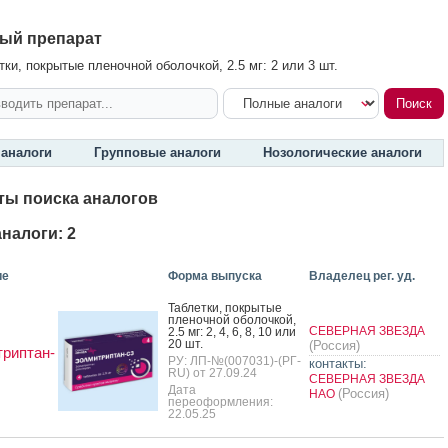
ый препарат
ки, покрытые пленочной оболочкой, 2.5 мг: 2 или 3 шт.
аналоги
Групповые аналоги
Нозологические аналоги
ты поиска аналогов
налоги: 2
ие
Форма выпуска
Владелец рег. уд.
Таб­летки, пок­ры­тые
пле­ноч­ной обо­лоч­кой,
СЕВЕРНАЯ ЗВЕЗДА
2.5 мг: 2, 4, 6, 8, 10 или
20 шт.
(Россия)
риптан-
РУ: ЛП-№(007031)-(РГ-
контакты:
RU) от 27.09.24
СЕВЕРНАЯ ЗВЕЗДА
Дата
(Россия)
НАО
переоформления:
22.05.25