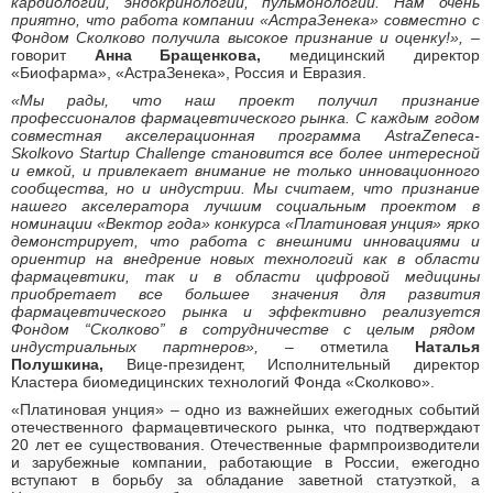
кардиологии, эндокринологии, пульмонологии.
Нам очень
приятно, что работа компании «АстраЗенека» совместно с
Фондом Сколково получила высокое признание и оценку!
», –
говорит
Анна Бращенкова,
медицинский директор
«Биофарма», «АстраЗенека», Россия и Евразия.
«Мы рады, что наш проект получил признание
профессионалов фармацевтического рынка. С каждым годом
совместная акселерационная программа
AstraZeneca
-
Skolkovo
Startup
Challenge
становится все более интересной
и емкой,
и привлекает внимание не только инновационного
сообщества, но и индустрии. Мы считаем, что признание
нашего акселератора лучшим социальным проектом в
номинации «Вектор года» конкурса «Платиновая унция»
ярко
демонстрирует, что работа с внешними инновациями и
ориентир на внедрение новых технологий как в области
фармацевтики, так и в области цифровой медицины
приобретает все большее значения для развития
фармацевтического рынка и эффективно реализуется
Фондом “Сколково” в сотрудничестве с целым рядом
индустриальных партнеров»,
– отметила
Наталья
Полушкина,
Вице-президент, Исполнительный директор
Кластера биомедицинских технологий Фонда «Сколково».
«
Платиновая унция» – одно из важнейших ежегодных событий
отечественного фармацевтического рынка, что подтверждают
20 лет ее существования. Отечественные фармпроизводители
и зарубежные компании, работающие в России, ежегодно
вступают в борьбу за обладание заветной статуэткой, а