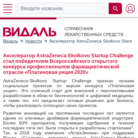
СПРАВОЧНИК
ЛЕКАРСТВЕННЫХ СРЕДСТВ
Видаль
Новости
Акселератор AstraZeneca-Skolkovo Startu
Акселератор AstraZeneca-Skolkovo Startup Challenge
стал победителем Всероссийского открытого
конкурса профессионалов фармацевтической
отрасли «Платиновая унция 2020»
AstraZeneca-Skolkovo Startup Challenge признан лучшим
социальным проектом по версии конкурса «Платиновая
унция». Это отличный старт для компаний с перспективными
разработками в области биотехнологий и цифровой медицины,
а также тех, кто предлагает готовые решения для бизнеса,
чтобы реализовать потенциал своих проектов.
Развитие инноваций на протяжении последних лет является
одним из ключевых драйверов фармацевтической индустрии.
Более 60% препаратов, получивших одобрение в течение
1
последних пяти лет, были открыты и разработаны стартапами
.
Так, в 2018 году компания «АстраЗенека» при поддержке
Фонда «Сколково» запустила проект AstraZeneca-Skolkovo