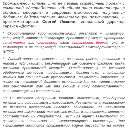
бронхиальной астмы. Это не первый совместный проект с
компанией «АстраЗенека»: объединяя наши компетенции в
области медицины и цифровых технологий, получается
добиться действительно впечатляющих результатов»,
–
прокомментировал
Сергей Лежнин
, генеральный директор
сервиса «Доктис».
* Скоропомощной короткодействующий ингалятор – ингалятор,
содержащий короткодействующие бронхорасширяющие препараты:
сальбутамол
или
фенотерол
и/или
ипратропия бромид
или их
комбинации и не содержащий ингаляционный глюкокортикостероид
(ИГКС).
** Данный опросник составлен на основании рисков, признанных в
мировых публикациях и рекомендациях как основные факторы риска
6,7
развития бронхиальной астмы
. Онлайн-опросник не является
одобренным методом профилактики, диагностики, стандартом
лечения или официальным руководством. Результаты опросника не
являются постановкой диагноза, основанием для назначения лечения
или самолечения, так как это входит в зону ответственности
соответствующих специалистов.
*** Не является одобренным методом диагностики, стандартом
лечения или официальным руководством. Результаты анкетирования
не являются постановкой диагноза, основанием для назначения
лечения или самолечения, так как это входит в зону ответственности
соответствующих специалистов. Тест для оценки зависимости от
чрезмерного использования скоропомощного ингалятора для
купирования симптомов бронхиальной астмы разработан на основе