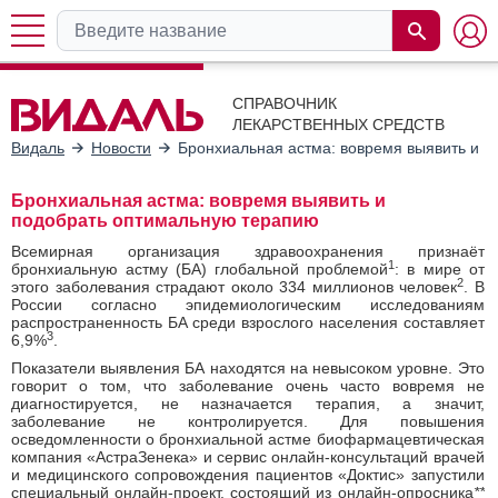
СПРАВОЧНИК
ЛЕКАРСТВЕННЫХ СРЕДСТВ
Видаль
Новости
Бронхиальная астма: вовремя выявить и 
Бронхиальная астма: вовремя выявить и
подобрать оптимальную терапию
Всемирная организация здравоохранения признаёт
1
бронхиальную астму (БА) глобальной проблемой
: в мире от
2
этого заболевания страдают около 334 миллионов человек
. В
России согласно эпидемиологическим исследованиям
распространенность БА среди взрослого населения составляет
3
6,9%
.
Показатели выявления БА находятся на невысоком уровне. Это
говорит о том, что заболевание очень часто вовремя не
диагностируется, не назначается терапия, а значит,
заболевание не контролируется. Для повышения
осведомленности о бронхиальной астме биофармацевтическая
компания «АстраЗенека» и сервис онлайн-консультаций врачей
и медицинского сопровождения пациентов «Доктис» запустили
специальный онлайн-проект, состоящий из онлайн-опросника
**