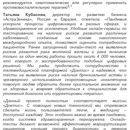
рекомендуется симптоматически или регулярно применять
6,7
противовоспалительную терапию
.
Татьяна Кубасова
, директор по развитию бизнеса
«АстраЗенека», Россия и Евразия, отметила:
«Пандемия
ускорила процессы цифровизации в разных сферах, и
здравоохранение не исключение. Удобные онлайн-сервисы по
тестированию на наличие рисков развития различных
заболеваний, созданные на основе накопленного
международного опыта, позволяют оценить потребности
пациентов. Ранее запущенный онлайн-тест на выявление
рисков развития рака молочной железы и рака яичников
только за один месяц работы прошли около 4 000 человек,
что говорит о востребованности подобных цифровых
решений. Мы рады продолжить сотрудничество с
телемедицинской платформой «Доктис» и надеемся, что
тесты на выявление риска наличия бронхиальной астмы и
чрезмерного использования скоропомощных ингаляторов
помогут людям обратить более пристальное внимание на
их здоровье и вовремя обратиться к специалистам для
уточнения диагноза или корректировки терапии».
«Данный проект полностью соответствует миссии
«Доктис». С помощью новых технологий мы стремимся
сделать жизнь пользователей легче, а медицину –
доступной каждому. Это особенно важно во время пандемии,
когда система здравоохранения перегружена. Онлайн-
тесты делают возможной эффективную маршрутизацию
пациентов, улучшая процесс диагностики и лечения