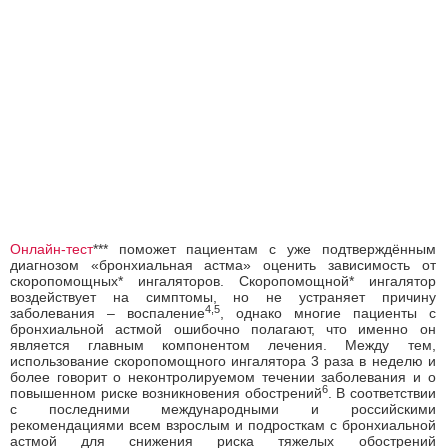
Онлайн-тест
*** поможет пациентам с уже подтверждённым
диагнозом «бронхиальная астма» оценить зависимость от
скоропомощных* ингаляторов. Скоропомощной* ингалятор
воздействует на симптомы, но не устраняет причину
4,5
заболевания – воспаление
, однако многие пациенты с
бронхиальной астмой ошибочно полагают, что именно он
является главным компонентом лечения. Между тем,
использование скоропомощного ингалятора 3 раза в неделю и
более говорит о неконтролируемом течении заболевания и о
6
повышенном риске возникновения обострений
. В соответствии
с последними международными и российскими
рекомендациями всем взрослым и подросткам с бронхиальной
астмой для снижения риска тяжелых обострений