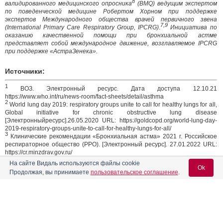
8
валидированного медицинского опросника
(BMQ) ведущим экспертом
по поведенческой медицине Робертом Хорном при поддержке
экспертов Международного общества врачей первичного звена
7,9
(International Primary Care Respiratory Group, IPCRG).
Инициатива по
оказанию качественной помощи при бронхиальной астме
представляет собой международное движение, возглавляемое IPCRG
при поддержке «АстраЗенека».
Источники:
1
ВОЗ. Электронный ресурс. Дата доступа 12.10.21
https://www.who.int/ru/news-room/fact-sheets/detail/asthma
2
World lung day 2019: respiratory groups unite to call for healthy lungs for all,
Global initiative for chronic obstructive lung disease
[Электронныйресурс].26.05.2020 URL: https://goldcopd.org/world-lung-day-
2019-respiratory-groups-unite-to-call-for-healthy-lungs-for-all/
3
Клинические рекомендации «Бронхиальная астма» 2021 г. Российское
респираторное общество (РРО). [Электронный ресурс]. 27.01.2022 URL:
https://cr.minzdrav.gov.ru/
4
Глобальная инициатива бронхиальной астме 2020 (Global Initiative for
На сайте Видаль используются файлы cookie
Ok
Asthma, GINA). [Электронный ресурс], 24.07.2020. URL
Продолжая, вы принимаете
пользовательское соглашение
.
http://www.ginasthma.org
5
Федеральные клинические рекомендации по диагностике и лечению
Бронхиальной Астмы 2019. Российское респираторное общество.
[Электронный ресурс], 24.07.2020 http://spulmo.ru/obrazovatelnye-
Вход для специалистов
resursy/federalnye- klinicheskie-rekomendatsii
6
From the Global Strategy for Asthma Management and Prevention, Global
E-mail учетной записи Vidal: