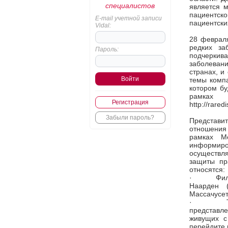
специалистов
является 
пациентск
E-mail учетной записи
пациентски
Vidal:
28 февраля
редких за
Пароль:
подчеркива
заболеван
странах, и
темы компа
котором бу
рамках
Регистрация
http://rare
Забыли пароль?
Представит
отношения
рамках М
информиро
осуществля
защиты пр
относятся:
·
Фил
Наарден 
Массачусет
·
представл
живущих с
перейдите 