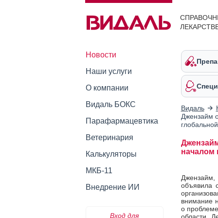
СПРАВОЧН
ЛЕКАРСТВ
Новости
Препа
Наши услуги
Специ
О компании
Видаль БОКС
Видаль
Джензайм о
Парафармацевтика
глобально
Ветеринария
Джензайм
началом 
Калькуляторы
МКБ-11
Джензайм
объявила 
Внедрение ИИ
организов
внимание н
о проблеме
Вход для
области. Д