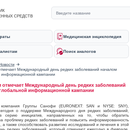
ИК
ЕННЫХ СРЕДСТВ
раты
Медицинская энциклопедия
алистам
Поиск аналогов
Новости
тмечает Международный день редких заболеваний началом
й информационной кампании
 отмечает Международный день редких заболеваний
глобальной информационной кампании
, компания Группы Санофи (EURONEXT: SAN и NYSE: SNY),
сегодня о поддержке Международного дня редких заболеваний,
ав серию инициатив, направленных на то, чтобы обратить
а проблему редких заболеваний и повысить информированность
, а также способствовать развитию исследований и лечения в этой
ень редких заболеваний, который отмечают ежегодно в феврале,