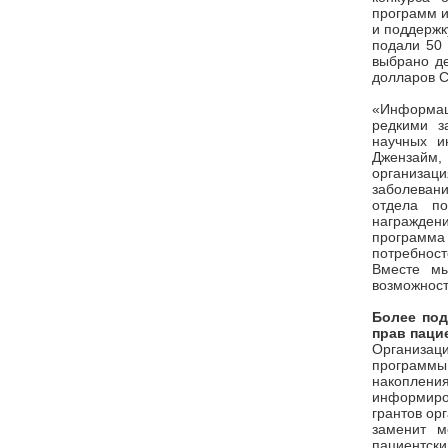
программ и
и поддержк
подали 50 
выбрано де
долларов С
«Информац
редкими з
научных и
Джензайм
организа
заболевани
отдела п
награждени
программ
потребнос
Вместе м
возможност
Более под
прав паци
Организаци
программы
накоплен
информиро
грантов ор
заменит м
пациентск