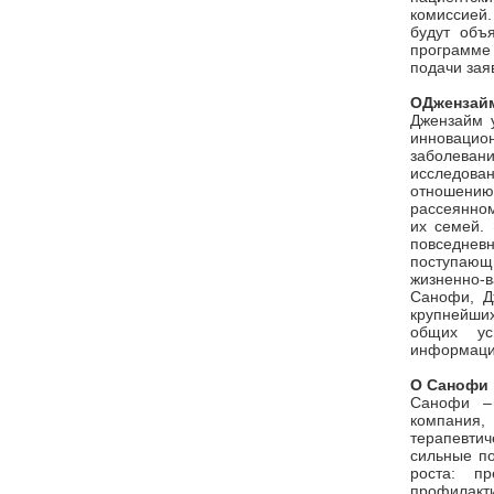
комиссией
будут объ
программе
подачи зая
О
Джензай
Джензайм 
инновацио
заболева
исследова
отношению 
рассеянном
их семей. 
повседнев
поступающ
жизненно
Санофи, Д
крупнейши
общих ус
информаци
О Санофи
Санофи –
компания,
терапевтич
сильные по
роста: п
профилакт