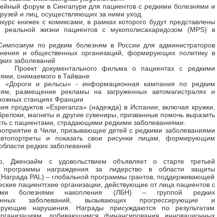
ейный форум в Сингапуре для пациентов с редкими болезнями и
друзей и лиц, осуществляющих за ними уход.
нкурс книжек с комиксами, в рамках которого будут представлены
з реальной жизни пациентов с мукополисахаридозом (МPS) в
Симпозиум по редким болезням в России для администраторов
анения и общественных организаций, формирующих политику в
дких заболеваний
Проект документального фильма о пациентах с редкими
ями, снимаемого в Тайване
«Дороги и рельсы» - информационная кампания по редким
иям, размещение рекламы на загруженных автомагистралях и
рожных станциях Франции
ия продуктов «Esperanza» (надежда) в Испании, включая кружки,
брелоки, магниты и другие сувениры, призванные помочь выразить
ть с пациентами, страдающими редкими заболеваниями.
оприятие в Чили, призывающее детей с редкими заболеваниями
автопортреты и показать свои рисунки лицам, формирующим
 области редких заболеваний
о, Джензайм с удовольствием объявляет о старте третьей
й программы награждения за лидерство в области защиты
(Награда PAL) – глобальной программы грантов, поддерживающей
ские пациентские организации, действующие от лица пациентов с
ыми болезнями накопления (ЛБН) – группой редких
венных заболеваний, вызывающих прогрессирующие и
ирующие нарушения. Награды присуждаются по результатам
организациям, добивающимся финансирования инновационных