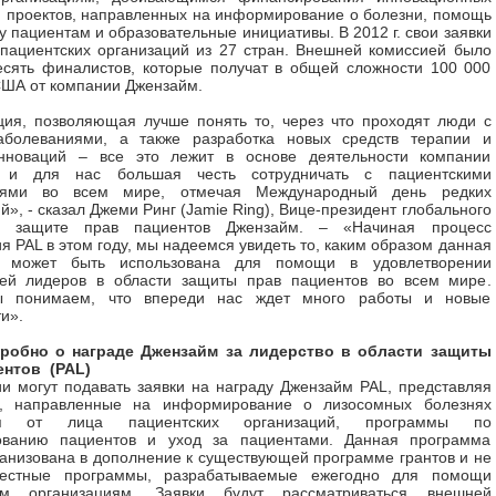
 проектов, направленных на информирование о болезни, помощь
у пациентам и образовательные инициативы. В 2012 г. свои заявки
пациентских организаций из 27 стран. Внешней комиссией было
сять финалистов, которые получат в общей сложности 100 000
ША от компании Джензайм.
ия, позволяющая лучше понять то, через что проходят люди с
аболеваниями, а также разработка новых средств терапии и
нноваций – все это лежит в основе деятельности компании
, и для нас большая честь сотрудничать с пациентскими
циями во всем мире, отмечая Международный день редких
й», - сказал Джеми Ринг (Jamie Ring), Вице-президент глобального
о защите прав пациентов Джензайм. – «Начиная процесс
я PAL в этом году, мы надеемся увидеть то, каким образом данная
а может быть использована для помощи в удовлетворении
тей лидеров в области защиты прав пациентов во всем мире.
ы понимаем, что впереди нас ждет много работы и новые
и».
робно о награде Джензайм за лидерство в области защиты
ентов (
PAL
)
и могут подавать заявки на награду Джензайм PAL, представляя
, направленные на информирование о лизосомных болезнях
ия от лица пациентских организаций, программы по
ванию пациентов и уход за пациентами. Данная программа
ганизована в дополнение к существующей программе грантов и не
естные программы, разрабатываемые ежегодно для помощи
им организациям. Заявки будут рассматриваться внешней