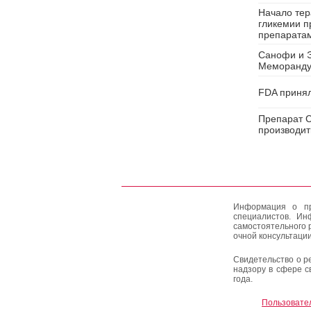
Начало тер
гликемии п
препаратам
Санофи и Э
Меморанду
FDA принял
Препарат С
производит
Информация о пр
специалистов. Ин
самостоятельного 
очной консультации
Свидетельство о р
надзору в сфере с
года.
Пользовате