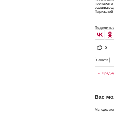
препараты
развивающи
Парижской 
Поделить
0
Санофи
← Предыд
Вас мо
Мы сделаем