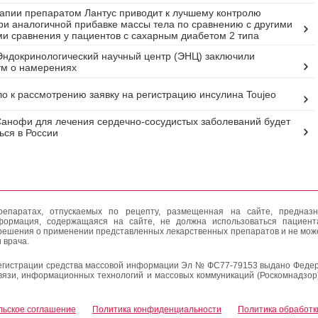
апии препаратом Лантус приводит к лучшему контролю
ри аналогичной прибавке массы тела по сравнению с другими
и сравнения у пациентов с сахарным диабетом 2 типа
ндокринологический научный центр (ЭНЦ) заключили
м о намерениях
о к рассмотрению заявку на регистрацию инсулина Toujeo
анофи для лечения сердечно-сосудистых заболеваний будет
ься в России
епаратах, отпускаемых по рецепту, размещенная на сайте, предназн
формация, содержащаяся на сайте, не должна использоваться пациен
решения о применении представленных лекарственных препаратов и не мож
 врача.
егистрации средства массовой информации Эл № ФС77-79153 выдано Федер
вязи, информационных технологий и массовых коммуникаций (Роскомнадзор
льское соглашение
Политика конфиденциальности
Политика обработк