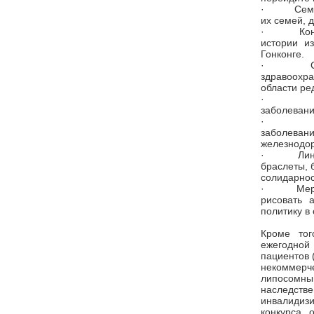
·
Сем
их семей, 
·
Ко
истории и
Гонконге.
·
здравоохр
области ре
·
заболевани
·
заболеван
железнодо
·
Лин
браслеты, 
солидарнос
·
Мер
рисовать 
политику в
Кроме тог
ежегодно
пациентов 
некоммерче
липосомн
наследст
инвалидиз
конкурса 