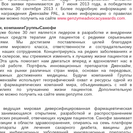
. Все заявки принимаются до 7 июня 2013 года, а победители
явлены 30 сентября 2013 г. Более подробную информацию о
 награждения Джензайм PAL, а также информацию о правилах
вки можно получить на сайте
www.genzymeadvocacyawards.com
.
м
,
компании
Группы
Санофи
уже более 30 лет является лидером в разработке и внедрении
нных средств терапии для пациентов с редкими серьезными
ниями. Мы достигаем поставленных целей благодаря
ниям мирового класса, ответственности и сострадательному
наших сотрудников. Концентрируясь на редких заболеваниях и
 склерозе, мы стремимся изменить к лучшему жизни пациентов и
Эта цель помогает нам двигаться вперед и вдохновляет нас в
ной работе. Портфель инновационных препаратов Джензайм,
их на рынки различных стран мира, основан на передовых,
-важных достижениях медицины. Будучи компанией Группы
жензайм использует географический охват и ресурсы одной из
х фармацевтических компаний мира, объединившись с ней в
илиях по улучшению жизни пациентов. Дополнительную
ю можно получить на сайте
www.genzyme.com
.
 ведущая мировая диверсифицированная фармацевтическая
 занимающаяся открытием, разработкой и распространением
еских решений, отвечающих нуждам пациентов. Санофи занимает
зиции в области здравоохранения, опираясь на семь платформ
репараты для лечения сахарного диабета, вакцины для
ики инфекционных заболеваний, инновационные препараты,