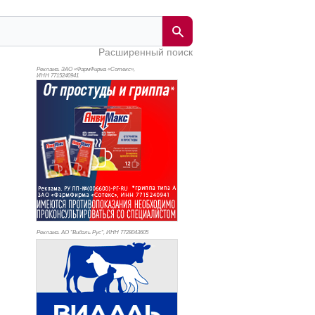
Расширенный поиск
Реклама. ЗАО «ФармФирма «Сотекс»,
ИНН 771
5240941
Реклама. АО "Видаль Рус", ИНН 772
8043605