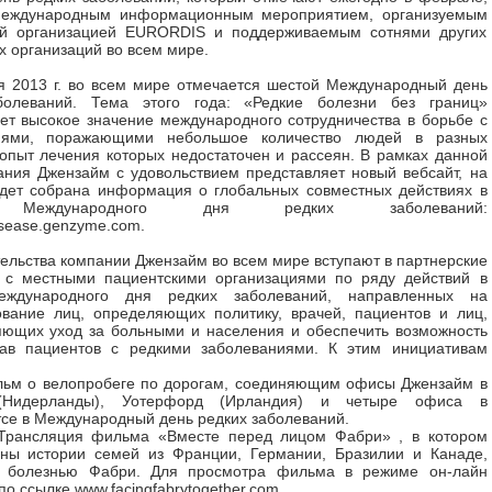
международным информационным мероприятием, организуемым
ой организацией EURORDIS и поддерживаемым сотнями других
х организаций во всем мире.
 2013 г. во всем мире отмечается шестой Международный день
болеваний. Тема этого года: «Редкие болезни без границ»
ет высокое значение международного сотрудничества в борьбе с
иями, поражающими небольшое количество людей в разных
 опыт лечения которых недостаточен и рассеян. В рамках данной
ния Джензайм с удовольствием представляет новый вебсайт, на
дет собрана информация о глобальных совместных действиях в
 Международного дня редких заболеваний:
disease.genzyme.com
.
ельства компании Джензайм во всем мире вступают в партнерские
 с местными пациентскими организациями по ряду действий в
еждународного дня редких заболеваний, направленных на
вание лиц, определяющих политику, врачей, пациентов и лиц,
ющих уход за больными и населения и обеспечить возможность
ав пациентов с редкими заболеваниями. К этим инициативам
ьм о велопробеге по дорогам, соединяющим офисы Джензайм в
(Нидерланды), Уотерфорд (Ирландия) и четыре офиса в
се в Международный день редких заболеваний.
Трансляция фильма «Вместе перед лицом Фабри» , в котором
ены истории семей из Франции, Германии, Бразилии и Канаде,
 болезнью Фабри. Для просмотра фильма в режиме он-лайн
по ссылке
www.facingfabrytogether.com
.