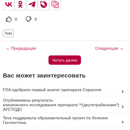
0
0
Тева
← Предыдущая
Следующая →
Читать далее
Вас может заинтересовать
FDA одобрило первый аналог препарата Copaxone
Опубликованы результаты
клинического исследования препарата
(деутетрабеназин*)
™
АУСТEДО
Teva поддержала образовательный проект по болезни
Гентингтона