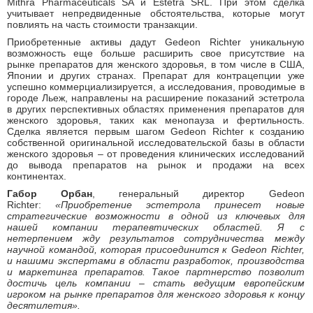
Mithra Pharmaceuticals SA и Estetra SRL. При этом сделка
учитывает непредвиденные обстоятельства, которые могут
повлиять на часть стоимости транзакции.
Приобретенные активы дадут Gedeon Richter уникальную
возможность еще больше расширить свое присутствие на
рынке препаратов для женского здоровья, в том числе в США,
Японии и других странах. Препарат для контрацепции уже
успешно коммерциализируется, а исследования, проводимые в
городе Льеж, направлены на расширение показаний эстетрола
в других перспективных областях применения препаратов для
женского здоровья, таких как менопауза и фертильность.
Сделка является первым шагом Gedeon Richter к созданию
собственной оригинальной исследовательской базы в области
женского здоровья – от проведения клинических исследований
до вывода препаратов на рынок и продажи на всех
континентах.
Габор Орбан
, генеральный директор Gedeon
Richter:
«Приобретение эстетрола принесет новые
стратегические возможности в одной из ключевых для
нашей компании терапевтических областей. Я с
нетерпением жду результатов сотрудничества между
научной командой, которая присоединится к
Gedeon
Richter,
и нашими экспертами в области разработок, производства
и маркетинга препаратов. Такое партнерство позволит
достичь цель компании
–
стать ведущим европейским
игроком на рынке препаратов для женского здоровья к концу
десятилетия».