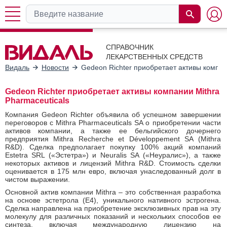
СПРАВОЧНИК
ЛЕКАРСТВЕННЫХ СРЕДСТВ
Видаль
Новости
Gedeon Richter приобретает активы компан
Gedeon Richter приобретает активы компании Mithra
Pharmaceuticals
Компания Gedeon Richter объявила об успешном завершении
переговоров с Mithra Pharmaceuticals SA о приобретении части
активов компании, а также ее бельгийского дочернего
предприятия Mithra Recherche et Développement SA (Mithra
R&D). Сделка предполагает покупку 100% акций компаний
Estetra SRL («Эстетра») и Neuralis SA («Неуралис»), а также
некоторых активов и лицензий Mithra R&D. Стоимость сделки
оценивается в 175 млн евро, включая унаследованный долг в
чистом выражении.
Основной актив компании Mithra – это собственная разработка
на основе эстетрола (E4), уникального нативного эстрогена.
Сделка направлена на приобретение эксклюзивных прав на эту
молекулу для различных показаний и нескольких способов ее
синтеза, включая международную лицензию на