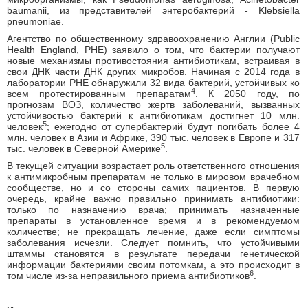
baumanii, из представителей энтеробактерий - Klebsiella
pneumoniae.
Агентство по общественному здравоохранению Англии (Public
Health England, PHE) заявило о том, что бактерии получают
новые механизмы противостояния антибиотикам, встраивая в
свои ДНК части ДНК других микробов. Начиная с 2014 года в
лаборатории PHE обнаружили 32 вида бактерий, устойчивых ко
4
всем протестированным препаратам
. К 2050 году, по
прогнозам ВОЗ, количество жертв заболеваний, вызванных
устойчивостью бактерий к антибиотикам достигнет 10 млн.
5
человек
; ежегодно от супербактерий будут погибать более 4
млн. человек в Азии и Африке, 390 тыс. человек в Европе и 317
5
тыс. человек в Северной Америке
.
В текущей ситуации возрастает роль ответственного отношения
к антимикробным препаратам не только в мировом врачебном
сообществе, но и со стороны самих пациентов. В первую
очередь, крайне важно правильно принимать антибиотики:
только по назначению врача; принимать назначенные
препараты в установленное время и в рекомендуемом
количестве; не прекращать лечение, даже если симптомы
заболевания исчезли. Следует помнить, что устойчивыми
штаммы становятся в результате передачи генетической
информации бактериями своим потомкам, а это происходит в
6
том числе из-за неправильного приема антибиотиков
.