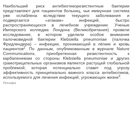
Наибольший риск антибиотикорезистентные бактерии
представляют для пациентов больниц, чья иммунная система
уже ослаблена вследствие текущего заболевания и
подвергается «атакам» инфекций, быстро
распространяющихся в лечебном учреждении. Ученые
Имперского колледжа Лондона (Великобритания) провели
исследование, в котором уделили особое внимание
палочковидной бактерии Klebsiella pneumoniae (палочка
Фридлендера) – инфекции, проникающей в лёгкие и кровь
2
пациентов
. По данным, опубликованным в журнале Nature
Communications, приобретенная резистентность к
карбапенемам со стороны Klebsiella pneumoniae и других
грамотрицательных организмов является растущей глобальной
проблемой, которая потенциально ставит под угрозу
эффективность принципиально важного класса антибиотиков,
3
используемого для лечения инфекций, угрожающих жизни
.
Реклама