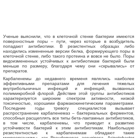
Ученые выяснили, что в клеточной стенке бактерии имеются
поверхностные поры – пути, через которые в возбудитель
попадают антибиотики. В резистентных образцах либо
находились измененные версии белка, формирующего поры в
клеточной стенке, либо такого протеина и вовсе не было. Поры
видоизмененных устойчивых к антибиотикам бактерий были
меньше по размеру, благодаря чему они «скрывались» от
препаратов.
Карбапенемы до недавнего временя являлись наиболее
эффективными препаратами для лечения тяжелых
внутрибольничных инфекций и инфекций, вызванных
полимикробной флорой. Действие этой группы антибиотиков
характеризуется широким спектром активности, низкой
токсичностью, хорошими фармакокинетическим параметрами.
Последние годы тревогу специалистов вызывает
распространение карбапенемаз – бактериальных ферментов,
способных расщеплять все типы бета-лактамных антибиотиков,
в том числе, карбапенемы, что приводит к развитию
устойчивости бактерий к этим антибиотикам. Наибольшую
резистентностью к карбапенемам обладают такие
микроорганизмы, как Pseudomonas aeruginosa, Acinetobacter