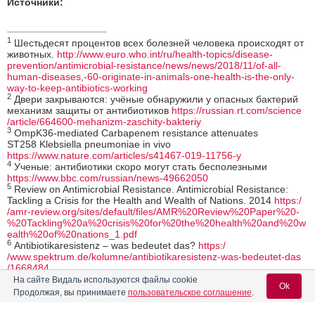
Источники:
1
Шестьдесят процентов всех болезней человека происходят от
животных.
http:
/
/www.euro.who.int
/ru
/health-topics
/disease-
prevention
/antimicrobial-resistance
/news
/news
/2018
/11
/of-all-
human-diseases,-60-originate-in-animals-one-health-is-the-only-
way-to-keep-antibiotics-working
2
Двери закрываются: учёные обнаружили у опасных бактерий
механизм защиты от антибиотиков
https:
/
/russian.rt.com
/science
/article
/664600-mehanizm-zaschity-bakteriy
3
OmpK36-mediated Carbapenem resistance attenuates
ST258 Klebsiella pneumoniae in vivo
https://www.nature.com/articles/s41467-019-11756-y
4
Ученые: антибиотики скоро могут стать бесполезными
https://www.bbc.com/russian/news-49662050
5
Review on Antimicrobial Resistance. Antimicrobial Resistance:
Tackling a Crisis for the Health and Wealth of Nations. 2014
https:
/
/amr-review.org
/sites
/default
/files
/AMR%20Review%20Paper%20-
%20Tackling%20a%20crisis%20for%20the%20health%20and%20w
ealth%20of%20nations_1.pdf
6
Antibiotikaresistenz – was bedeutet das?
https:
/
/www.spektrum.de
/kolumne
/antibiotikaresistenz-was-bedeutet-das
/1668484
На сайте Видаль используются файлы cookie
21.11.2019
Ok
Продолжая, вы принимаете
пользовательское соглашение
.
Поделиться