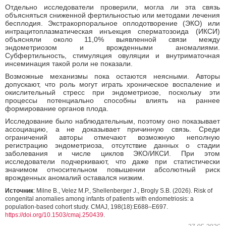
Отдельно исследователи проверили, могла ли эта связь
объясняться сниженной фертильностью или методами лечения
бесплодия. Экстракорпоральное оплодотворение (ЭКО) или
интрацитоплазматическая инъекция сперматозоида (ИКСИ)
объясняли около 11,0% выявленной связи между
эндометриозом и врожденными аномалиями.
Субфертильность, стимуляция овуляции и внутриматочная
инсеминация такой роли не показали.
Возможные механизмы пока остаются неясными. Авторы
допускают, что роль могут играть хроническое воспаление и
окислительный стресс при эндометриозе, поскольку эти
процессы потенциально способны влиять на раннее
формирование органов плода.
Исследование было наблюдательным, поэтому оно показывает
ассоциацию, а не доказывает причинную связь. Среди
ограничений авторы отмечают возможную неполную
регистрацию эндометриоза, отсутствие данных о стадии
заболевания и числе циклов ЭКО/ИКСИ. При этом
исследователи подчеркивают, что даже при статистически
значимом относительном повышении абсолютный риск
врожденных аномалий оставался низким.
Источник
: Milne B., Velez M.P., Shellenberger J., Brogly S.B. (2026). Risk of
congenital anomalies among infants of patients with endometriosis: a
population-based cohort study. CMAJ, 198(18):E688–E697.
https://doi.org/10.1503/cmaj.250439
.