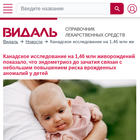
СПРАВОЧНИК
ЛЕКАРСТВЕННЫХ СРЕДСТВ
Видаль
Новости
Канадское исследование на 1,46 млн живо
Канадское исследование на 1,46 млн живорождений
показало, что эндометриоз до зачатия связан с
небольшим повышением риска врожденных
аномалий у детей