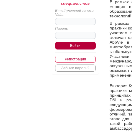
В рамках 
специалистов
женщин в 
E-mail учетной записи
образовани
Vidal:
технологий,
В рамках 
практики к
Пароль:
участием 
включая ф
AbbVie в
многообра
глобальну
Участник
Регистрация
международ
актуальным
Забыли пароль?
оказывает 
применени
Виктория К
практики м
принципах 
D&I и ро
следующи
формирова
отличий, т
этапе для
такой раб
амбассадо