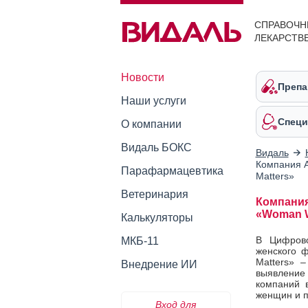
СПРАВОЧН
ЛЕКАРСТВ
Новости
Препа
Наши услуги
Специ
О компании
Видаль БОКС
Видаль
Компания A
Парафармацевтика
Matters»
Ветеринария
Компания
«Woman W
Калькуляторы
В Цифрово
МКБ-11
женского 
Matters» 
Внедрение ИИ
выявление 
компаний 
женщин и 
Вход для