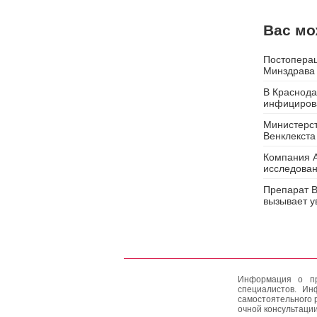
Вас мо
Постоперац
Минздрава 
В Краснода
инфицирова
Министерст
Венклекста
Компания A
исследован
Препарат В
вызывает у
Информация о пр
специалистов. Ин
самостоятельного 
очной консультации