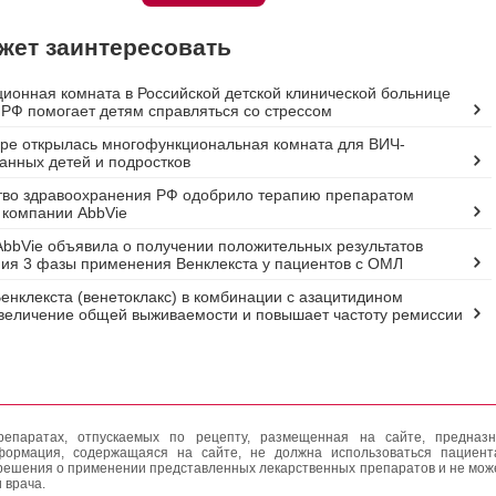
жет заинтересовать
ионная комната в Российской детской клинической больнице
РФ помогает детям справляться со стрессом
ре открылась многофункциональная комната для ВИЧ-
нных детей и подростков
во здравоохранения РФ одобрило терапию препаратом
 компании AbbVie
bbVie объявила о получении положительных результатов
ия 3 фазы применения Венклекста у пациентов с ОМЛ
енклекста (венетоклакс) в комбинации с азацитидином
величение общей выживаемости и повышает частоту ремиссии
епаратах, отпускаемых по рецепту, размещенная на сайте, предназн
формация, содержащаяся на сайте, не должна использоваться пациен
решения о применении представленных лекарственных препаратов и не мож
 врача.