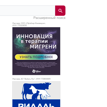
Расширенный поиск
Реклама. ООО «Пфайзер Инновации»,
ИНН 770
3106050
Реклама. АО "Видаль Рус", ИНН 772
8043605