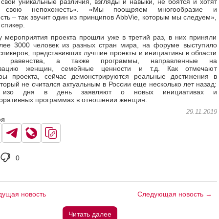
свои уникальные различия, взгляды и навыки, не боятся и хотят
ь свою непохожесть». «Мы поощряем многообразие и
сть – так звучит один из принципов AbbVie, которым мы следуем»,
 спикер.
у мероприятия проекта прошли уже в третий раз, в них приняли
лее 3000 человек из разных стран мира, на форуме выступило
спикеров, представивших лучшие проекты и инициативы в области
го равенства, а также программы, направленные на
изацию женщин, семейные ценности и т.д. Как отмечают
оры проекта, сейчас демонстрируются реальные достижения в
оторый не считался актуальным в России еще несколько лет назад:
и изо дня в день заявляют о новых инициативах и
оративных программах в отношении женщин.
29.11.2019
ся
0
ущая новость
Следующая новость →
Читать далее