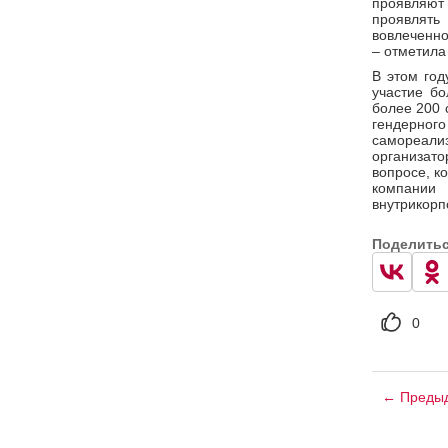
проявляют 
проявлят
вовлеченно
– отметила
В этом год
участие бо
более 200 
гендерно
самореал
организат
вопросе, к
компани
внутрикорп
Поделить
0
← Предыд