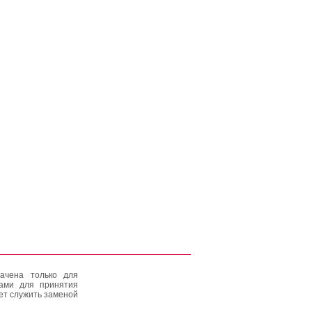
ачена только для
тами для принятия
ет служить заменой