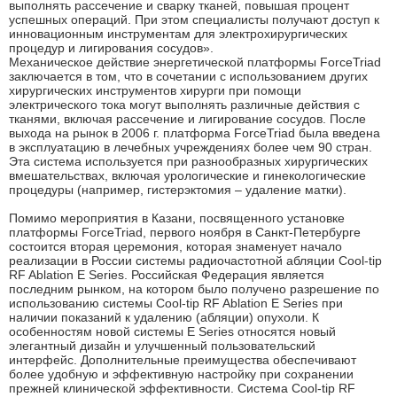
выполнять рассечение и сварку тканей, повышая процент
успешных операций. При этом специалисты получают доступ к
инновационным инструментам для электрохирургических
процедур и лигирования сосудов».
Механическое действие энергетической платформы ForceTriad
заключается в том, что в сочетании с использованием других
хирургических инструментов хирурги при помощи
электрического тока могут выполнять различные действия с
тканями, включая рассечение и лигирование сосудов. После
выхода на рынок в 2006 г. платформа ForceTriad была введена
в эксплуатацию в лечебных учреждениях более чем 90 стран.
Эта система используется при разнообразных хирургических
вмешательствах, включая урологические и гинекологические
процедуры (например, гистерэктомия – удаление матки).
Помимо мероприятия в Казани, посвященного установке
платформы ForceTriad, первого ноября в Санкт-Петербурге
состоится вторая церемония, которая знаменует начало
реализации в России
системы радиочастотной абляции Cool-tip
RF Ablation E Series
. Российская Федерация является
последним рынком, на котором было получено разрешение по
использованию системы Cool-tip RF Ablation E Series при
наличии показаний к удалению (абляции) опухоли. К
особенностям новой системы E Series относятся новый
элегантный дизайн и улучшенный пользовательский
интерфейс. Дополнительные преимущества обеспечивают
более удобную и эффективную настройку при сохранении
прежней клинической эффективности. Система Cool-tip RF