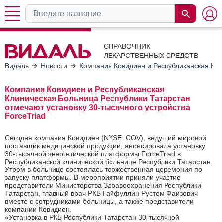
СПРАВОЧНИК
ЛЕКАРСТВЕННЫХ СРЕДСТВ
Видаль
Новости
Компания Ковидиен и Республиканская Кли
Компания Ковидиен и Республиканская
Клиническая Больница Республики Татарстан
отмечают установку 30-тысячного устройства
ForceTriad
Сегодня компания
Ковидиен
(NYSE: COV), ведущий мировой
поставщик медицинской продукции, анонсировала установку
30-тысячной
энергетической платформы ForceTriad
в
Республиканской клинической больнице Республики Татарстан.
Утром в больнице состоялась торжественная церемония по
запуску платформы. В мероприятии приняли участие
представители Министерства Здравоохранения Республики
Татарстан, главный врач РКБ Гайфуллин Рустем Фаизович
вместе с сотрудниками больницы, а также представители
компании Ковидиен.
«Установка в РКБ Республики Татарстан 30-тысячной