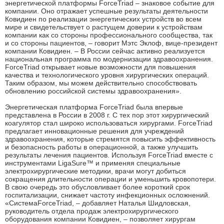
энергетической платформы ForceTriad – знаковое событие для
компании. Оно отражает успешные результаты деятельности
Ковидиен по реализации энергетических устройств во всем
мире и свидетельствует о растущем доверии к устройствам
компании как со стороны профессионального сообщества, так
и со стороны пациентов, – говорит Мэтс Эклоф, вице-президент
компании Ковидиен. –
В России сейчас активно реализуется
национальная программа по модернизации здравоохранения.
ForceTriad открывает новые возможности для повышения
качества и технологического уровня хирургических операций.
Таким образом, мы можем действительно способствовать
обновлению российской системы здравоохранения».
Энергетическая платформа ForceTriad была впервые
представлена в России в 2008 г. С тех пор этот хирургический
коагулятор стал широко использоваться хирургами. ForceTriad
предлагает инновационные решения для учреждений
здравоохранения, которые стремятся повысить эффективность
и безопасность работы в операционной, а также улучшить
результаты лечения пациентов. Используя ForceTriad вместе с
инструментами LigaSure™
и применяя специальные
электрохирургические методики, врачи могут добиться
сокращения длительности операции и уменьшить кровопотери.
В свою очередь это обусловливает более короткий срок
госпитализации, снижает частоту инфекционных осложнений.
«СистемаForceTriad, – добавляет Наталья Шидловская,
руководитель отдела продаж электрохирургического
оборудования компании Ковидиен, – позволяет хирургам