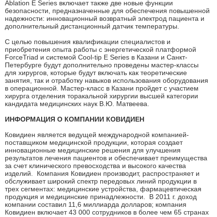
Ablation E Series включает также две новые функции
безопасности, предназначенные для обеспечения повышенной
надежности: инновационный возвратный электрод пациента и
дополнительный дистанционный датчик температуры.
С целью повышения квалификации специалистов и
приобретения опыта работы с энергетической платформой
ForceTriad и системой Cool-tip E Series в Казани и Санкт-
Петербурге будут дополнительно проведены мастер-классы
для хирургов, которые будут включать как теоретические
занятия, так и отработку навыков использования оборудования
в операционной. Мастер-класс в Казани пройдет с участием
хирурга отделения торакальной хирургии высшей категории
кандидата медицинских наук В.Ю. Матвеева.
ИНФОРМАЦИЯ О КОМПАНИИ КОВИДИЕН
Ковидиен является ведущей международной компанией-
поставщиком медицинской продукции, которая создает
инновационные медицинские решения для улучшения
результатов лечения пациентов и обеспечивает преимущества
за счет клинического превосходства и высокого качества
изделий. Компания Ковидиен производит, распространяет и
обслуживает широкий спектр передовых линий продукции в
трех сегментах: медицинские устройства, фармацевтическая
продукция и медицинские принадлежности. В 2011 г. доход
компании составил 11,6 миллиарда долларов; компания
Ковидиен включает 43 000 сотрудников в более чем 65 странах