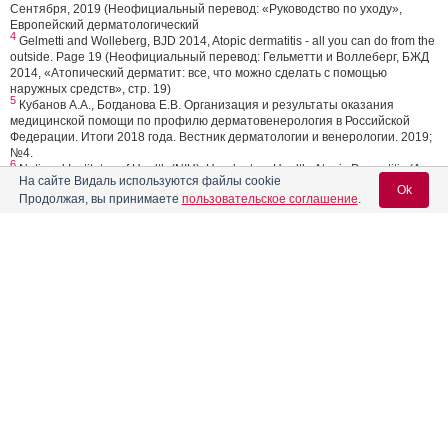
Сентября, 2019 (Неофициальный перевод: «Руководство по уходу»,
Европейский дерматологический
4
Gelmetti and Wolleberg, BJD 2014, Atopic dermatitis - all you can do from the
outside. Page 19 (Неофициальный перевод: Гельметти и Воллеберг, БЖД
2014, «Атопический дерматит: все, что можно сделать с помощью
наружных средств», стр. 19)
5
Кубанов А.А., Богданова Е.В. Организация и результаты оказания
медицинской помощи по профилю дерматовенерология в Российской
Федерации. Итоги 2018 года. Вестник дерматологии и венерологии. 2019;
№4.
6
National Institutes of Health (NIH). Handout on Health: Atopic Dermatitis (A
На сайте Видаль используются файлы cookie
type of eczema) 2013. https://www.niams.nih.gov/health-topics/atopic-
Ok
Продолжая, вы принимаете
пользовательское соглашение
.
dermatitis Доступно на 27 Сентября 2019. (Неофициальный перевод:
Национальный институт здоровья (НИЗ). «Раздаточный материал о
здоровье: Атопический дерматит (разновидность экземы) 2013.)
7
Mount Sinai. Patient Care Atopic Dermatitis.
Вход для специалистов
https://www.mountsinai.org/health-library/diseases-conditions/atopic-
dermatitis#risk Электронный ресурс. Доступно на 27 сентября
8
Global Initiative for Asthma (GINA): Global strategy for asthma management
E-mail учетной записи Vidal:
and prevention. Update 2014 and Online Appendix. Available at
http://www.ginasthma.org. (accessed 23 March 2019). (Неофициальный
перевод: Глобальная инициатива по астме: Глобальная Стратегия
Лечения и Профилактики Бронхиальной астмы. Обновление 2014б
Пароль:
онлайн приложение. Доступ: http://www.ginasthma.org (дата обращения:
23 марта 2019)
9
Braman SS. The global burden of asthma. Chest. 2006;130(1 Suppl):4-12.
doi:10.1378/chest.130.1_suppl.4S. (Неофициальный перевод: Браман С.С.,
«Всемирное бремя бронхиальной астмы», Журнал Чест. 2006;130(1