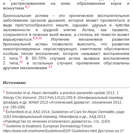
и растрескиванием на коже, образованием корок и
6
,
7
мокнутием.
Бронхиальная астма
– это хроническое воспалительное
заболевание органов дыхания, которое может проявляться в
виде приступообразного кашля, одышки, удушья и чувства
заложенности в грудной клетке. Астма, как правило,
сохраняется в течение всей жизни, а степень её тяжести может
8
,
9
,
10
варьироваться.
Изучение механизмов развития
бронхиальной астмы позволило выяснить, что развитие
неконтролируемых персистирующих симптомов обусловлено
особым типом воспаления, которое называют воспалением
11
2 типа.
В 50-70% случаев астма вызвана воспалением
12
2 типа,
в остальных случаях проявления обусловлены
13
другими механизмами.
Источники:
1
Schneider et al, Atopic dermatitis: a practice parameter update 2012. J
Allergy Clin Immunol. 2013 Feb;131(2):295-9. (Неофициальный перевод:
Шнайдер и др. ЖАКИ 2013 «Атопический дерматит: обновления 2012,
стр. 295-299)
2
Eichenfield et al, AAD 2014, Guidelines of Care for Atopic Dermatitis, page
1183 (Неофициальный перевод: Айхенфилд и др., ААД 2014,
«Руководство по лечению атопического дерматита», стр. 1183)
3
Guideline to treatment, European Dermatology Forum.
https://www.edf.one/home/Guidelines/EDF-Guidelines.html Доступно на 27