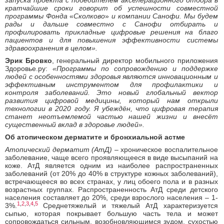
запуска проекта с победителем акселерационного отбора в
кратчайшие сроки говорит об успешности совместной
программы Фонда
«
Сколково
»
и компании Санофи. Мы будем
рады и дальше совместно с Санофи отбирать и
профилировать прикладные цифровые решения на благо
пациентов и для повышения эффективности системы
здравоохранения в целом».
Эрик Бровко
, генеральный директор мобильного приложения
Здоровье.ру:
«Программы по сопровождению и поддержке
людей с особенностями здоровья являются инновационным и
эффективным инструментом для профилактики и
контроля заболеваний. Это новый глобальный вектор
развития цифровой медицины, который нам открыли
технологии в 2020 году. Я убеждён, что цифровая терапия
станет неотъемлемой частью нашей жизни и внесёт
существенный вклад в здоровье людей».
Об атопическом дерматите и бронхиальной астме
Атопический дерматит (АтД)
– хроническое воспалительное
заболевание, чаще всего проявляющееся в виде высыпаний на
коже. АтД является одним из наиболее распространенных
заболеваний (от 20% до 40% в структуре кожных заболеваний),
встречающееся во всех странах, у лиц обоего пола и в разных
возрастных группах. Распространенность АтД среди детского
населения составляет до 20%, среди взрослого населения – 1-
1
,
2
,
3
,
4
,
5
3%.
Среднетяжелый и тяжелый АтД характеризуется
сыпью, которая покрывает большую часть тела и может
сопровождаться сильным, возобновляющимся зудом, сухостью