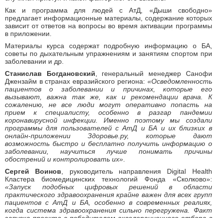
Как и программа для людей с АтД, «Дыши свободно»
предлагает информационные материалы, содержание которых
зависит от ответов на вопросы во время активации программы
в приложении.
Материалы курса содержат подробную информацию о БА,
советы по дыхательным упражнениям и занятиям спортом при
заболевании и др.
Станислав Богдановский
, генеральный менеджер Санофи
Джензайм в странах евразийского региона:
«Осведомленность
пациентов о заболевании и причинах, которые его
вызывают, важна так же, как и рекомендации врача. К
сожалению, не все люди могут оперативно попасть на
прием к специалисту, особенно в разгар пандемии
коронавирусной инфекции. Именно поэтому мы создали
программы для пользователей с АтД и БА и их близких в
онлайн-приложении Здоровье.ру, которые дают
возможность быстро и бесплатно получить информацию о
заболевании, научиться лучше понимать причины
обострений и контролировать их»
.
Сергей Воинов
, руководитель направления Digital Health
Кластера биомедицинских технологий Фонда «Сколково»:
«Запуск подобных цифровых решений в области
практического здравоохранения крайне важен для всех групп
пациентов с АтД и БА, особенно в современных реалиях,
когда система здравоохранения сильно перегружена. Факт