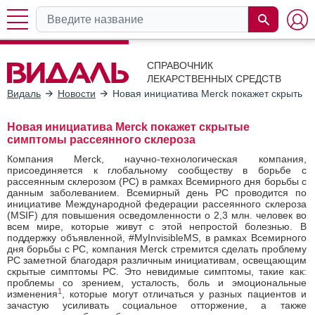
СПРАВОЧНИК
ЛЕКАРСТВЕННЫХ СРЕДСТВ
Видаль
Новости
Новая инициатива Merck покажет скрытые 
Новая инициатива Merck покажет скрытые
симптомы рассеянного склероза
Компания Merck, научно-технологическая компания,
присоединяется к глобальному сообществу в борьбе с
рассеянным склерозом (РС) в рамках Всемирного дня борьбы с
данным заболеванием. Всемирный день РС проводится по
инициативе Международной федерации рассеянного склероза
(MSIF) для повышения осведомленности о 2,3 млн. человек во
всем мире, которые живут с этой непростой болезнью. В
поддержку объявленной, #MyInvisibleMS, в рамках Всемирного
дня борьбы с РС, компания Merck стремится сделать проблему
РС заметной благодаря различным инициативам, освещающим
скрытые симптомы РС. Это невидимые симптомы, такие как:
проблемы со зрением, усталость, боль и эмоциональные
1
изменения
, которые могут отличаться у разных пациентов и
зачастую усиливать социальное отторжение, а также