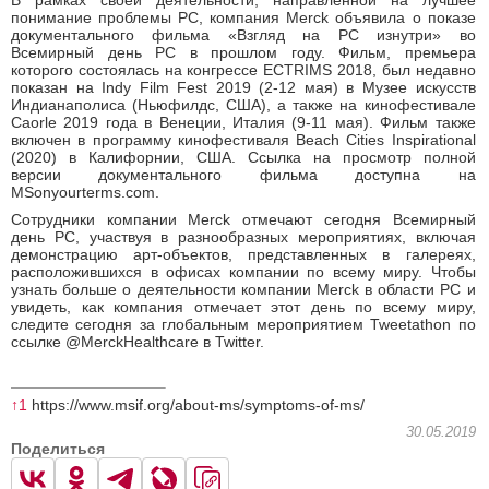
В рамках своей деятельности, направленной на лучшее
понимание проблемы РС, компания Merck объявила о показе
документального фильма «Взгляд на РС изнутри» во
Всемирный день РС в прошлом году. Фильм, премьера
которого состоялась на конгрессе ECTRIMS 2018, был недавно
показан на Indy Film Fest 2019 (2-12 мая) в Музее искусств
Индианаполиса (Ньюфилдс, США), а также на кинофестивале
Caorle 2019 года в Венеции, Италия (9-11 мая). Фильм также
включен в программу кинофестиваля Beach Cities Inspirational
(2020) в Калифорнии, США. Ссылка на просмотр полной
версии документального фильма доступна на
MSonyourterms.com.
Сотрудники компании Merck отмечают сегодня Всемирный
день РС, участвуя в разнообразных мероприятиях, включая
демонстрацию арт-объектов, представленных в галереях,
расположившихся в офисах компании по всему миру. Чтобы
узнать больше о деятельности компании Merck в области РС и
увидеть, как компания отмечает этот день по всему миру,
следите сегодня за глобальным мероприятием Tweetathon по
ссылке @MerckHealthcare в Twitter.
↑1
https://www.msif.org/about-ms/symptoms-of-ms/
30.05.2019
Поделиться