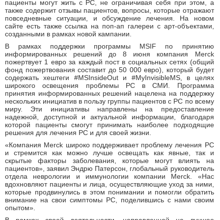
пациенты могут жить с РС, не ограничивая себя при этом, а
также содержит отзывы пациентов, вопросы, которые отражают
повседневные ситуации, и обсуждение лечения. На новом
сайте есть также ссылка на поп-ап галереи с арт-объектами,
созданными в рамках новой кампании.
В рамках поддержки программы MSIF по принятию
информированных решений до 8 июня компания Merck
пожертвует 1 евро за каждый пост в социальных сетях (общий
фонд пожертвования составит до 50 000 евро), который будет
содержать хештеги #MSInsideOut и #MyInvisibleMS, в целях
широкого освещения проблемы РС в СМИ. Программа
принятия информированных решений нацелена на поддержку
нескольких инициатив в пользу группы пациентов с РС по всему
миру. Эти инициативы направлены на предоставление
надежной, доступной и актуальной информации, благодаря
которой пациенты смогут принимать наиболее подходящие
решения для лечения РС и для своей жизни.
«Компания Merck широко поддерживает проблему лечения РС
и стремится как можно лучше освещать как явные, так и
скрытые факторы заболевания, которые могут влиять на
пациентов», заявил Эндрю Патерсон, глобальный руководитель
отдела неврологии и иммунологии компании Merck. «Нас
вдохновляют пациенты и лица, осуществляющие уход за ними,
которые продвинулись в этом понимании и помогли обратить
внимание на свои симптомы РС, поделившись с нами своим
опытом».