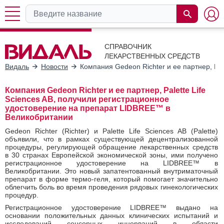
СПРАВОЧНИК
ЛЕКАРСТВЕННЫХ СРЕДСТВ
Видаль
Новости
Компания Gedeon Richter и ее партнер, Pa
Компания Gedeon Richter и ее партнер, Palette Life
Sciences AB, получили регистрационное
удостоверение на препарат LIDBREE™ в
Великобритании
Gedeon Richter (Richter) и Palette Life Sciences AB (Palette)
объявили, что в рамках существующей децентрализованной
процедуры, регулирующей обращение лекарственных средств
в 30 странах Европейской экономической зоны, ими получено
регистрационное удостоверение на LIDBREE™ в
Великобритании. Это новый запатентованный внутриматочный
препарат в форме термо-геля, который помогает значительно
облегчить боль во время проведения рядовых гинекологических
процедур.
Регистрационное удостоверение LIDBREE™ выдано на
основании положительных данных клинических испытаний и
исследований сенсорных иннерваций в области