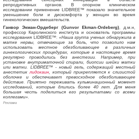
репродуктивных органов. В опорном клиническом
исследовании применение LIDBREE™ показало значительное
уменьшение боли и дискомфорта у женщин во время
гинекологических вмешательств.
Ганвор Экман-Ордеберг (Gunvor Ekman-Ordeberg)
, д.м.н,
профессор Каролинского института и основатель программы
исследования LIDBREE™:
«Наша группа ученых обнаружила в
матке нервы, отвечающие за боль, что позволило нам
использовать местное обезболивающее в различных
гинекологических процедурах, которые в настоящее время
регулярно проводились без анестезии. Например, при
установке внутриматочной спирали, биопсии шейки матки
или матки. LIDBREE™ - новый гель, содержащий местный
анестетик
лидокаин
, который прикрепляется к слизистой
оболочке и обеспечивает превосходное обезболивающее
действие. Приятно переживать кульминационный момент
исследований, которые длились более 40 лет. Для меня
большая честь поделиться его результатами со всеми
коллегами».
Реклама