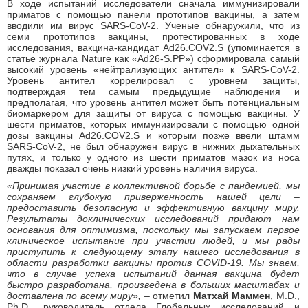
В ходе испытаний исследователи сначала иммунизировали
приматов с помощью панели прототипов вакцины, а затем
вводили им вирус SARS-CoV-2. Ученые обнаружили, что из
семи прототипов вакцины, протестированных в ходе
исследования, вакцина-кандидат Ad26.COV2.S (упоминается в
статье журнала Nature как «Ad26-S.PP») сформировала самый
высокий уровень «нейтрализующих антител» к SARS-CoV-2.
Уровень антител коррелировал с уровнем защиты,
подтверждая тем самым предыдущие наблюдения и
предполагая, что уровень антител может быть потенциальным
биомаркером для защиты от вируса с помощью вакцины. У
шести приматов, которых иммунизировали с помощью одной
дозы вакцины Ad26.COV2.S и которым позже ввели штамм
SARS-CoV-2, не был обнаружен вирус в нижних дыхательных
путях, и только у одного из шести приматов мазок из носа
дважды показал очень низкий уровень наличия вируса.
«Принимая участие в коллективной борьбе с пандемией, мы
сохраняем глубокую приверженность нашей цели –
предоставить безопасную и эффективную вакцину миру.
Результаты доклинических исследований придают нам
основания для оптимизма, поскольку мы запускаем первое
клиническое испытание при участии людей, и мы рады
приступить к следующему этапу нашего исследования в
области разработки вакцины против COVID-19. Мы знаем,
что в случае успеха испытаний данная вакцина будет
быстро разработана, произведена в больших масштабах и
доставлена по всему миру»,
– отметил
Матхай Маммен
, M.D.,
Ph.D., руководитель отдела Глобальных исследований и