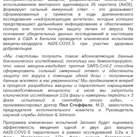
использованием векторного аденовируса 26 серотипа (Ad26),
формирует сильный иммунный ответ – это доказывают
сформированные у приматов в ходе доклинического
исследования «нейтрализующие антитела», которые успешно
предотвращают дальнейшее инфицирование и обеспечивают
полную или почти полную защиту легких от вируса. На
основании убедительных данных исследований в настоящее
время в США и Бельгии проводится клиническое испытание
вакцины-кандидата Ad26.COV2.S при участии здоровых
добровольцев.
«Мы счастливы получить такие вдохновляющие данные
доклинических исследований, поскольку они демонстрируют,
что наша вакцина-кандидат против SARS-CoV-2 способна
сформировать сильный иммунный ответ и обеспечить
защиту от вируса с помощью одной дозы – полученные
данные вселяют в нас уверенность! Мы продвигаемся вперед
в процессе разработки вакцины и параллельно наращиваем
производственные мощности: в июле мы запустили
клиническое исследование 1/2a фазы и намерены перейти к 3
фазе испытаний в сентябре этого года»,
–
прокомментировал доктор
Пол Стоффелс
, M.D., заместитель
председателя исполнительного комитета и Руководитель
научной службы Johnson & Johnson.
Программа клинических испытаний Janssen будет оценивать
эффективность введения одной и двух доз вакцины
Ad26.COV2-S параллельно в рамках исследований 1/2a и 3
фазы. Исследование 1/2a фазы оценит безопасность,