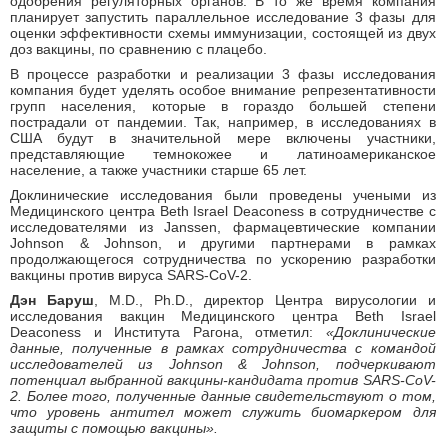
одобрения регуляторных органов. В то же время компания
планирует запустить параллельное исследование 3 фазы для
оценки эффективности схемы иммунизации, состоящей из двух
доз вакцины, по сравнению с плацебо.
В процессе разработки и реализации 3 фазы исследования
компания будет уделять особое внимание репрезентативности
групп населения, которые в гораздо большей степени
пострадали от пандемии. Так, например, в исследованиях в
США будут в значительной мере включены участники,
представляющие темнокожее и латиноамериканское
население, а также участники старше 65 лет.
Доклинические исследования были проведены учеными из
Медицинского центра Beth Israel Deaconess в сотрудничестве с
исследователями из Janssen, фармацевтические компании
Johnson & Johnson, и другими партнерами в рамках
продолжающегося сотрудничества по ускорению разработки
вакцины против вируса SARS-CoV-2.
Дэн Баруш
, M.D., Ph.D., директор Центра вирусологии и
исследования вакцин Медицинского центра Beth Israel
Deaconess и Института Рагона, отметил:
«Доклинические
данные, полученные в рамках сотрудничества с командой
исследователей из Johnson & Johnson, подчеркивают
потенциал выбранной вакцины-кандидата против SARS-CoV-
2. Более того, полученные данные свидетельствуют о том,
что уровень антител может служить биомаркером для
защиты с помощью вакцины».