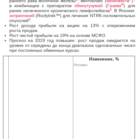
раннего рака молочной железы
; вентоклакс (
Венклекста
)
®
в комбинации с препаратом
обинутузумаб
(
Газива
) для
5
ранее нелеченного хронического лимфолейкоза
. В Японии:
энтректиниб
(Rozlytrek™) для лечения NTRK-положительных
6
опухолей
.
Рост дохода прибыли на акцию на 13% с опережением
роста продаж.
Рост чистой прибыли на 19% на основе МСФО.
Прогноз на 2019 год повышен: рост продаж ожидается на
уровне от середины до конца диапазона однозначных чисел
при постоянных обменных курсах.
Изменение, %
Реклама