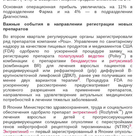
Основная операционная прибыль увеличилась на 11% в
подразделении Фарма и на 4% — в подразделении
Диагностика.
Важные события в направлении регистрации новых
препаратов
Во втором квартале регулирующие органы зарегистрировали
ряд препаратов компании «Рош». Управление по санитарному
надзору за качеством пищевых продуктов и медикаментов США
(FDA) одобрило по ускоренной процедуре заявку на
™
регистрацию препарата
полатузумаб ведотин
(Polivy
) в
комбинации с препаратами
бендамустин
и
ритуксимаб
(комбинация BR) для лечения взрослых пациентов с
рецидивирующей или рефрактерной (р/р) диффузной B-
крупноклеточной лимфомой (ДВКЛ), ранее уже получивших не
8
менее двух вариантов терапии
. Процедура FDA по
ускоренному рассмотрению предусматривает выдачу
условного разрешения на применение препаратов,
направленных на удовлетворение актуальных медицинских
потребностей в лечении тяжелых заболеваний.
В Японии Министерство здравоохранения, труда и социального
™
обеспечения одобрило препарат
энтректиниб
(Rozlytrek
) для
лечения взрослых и детей с прогрессирующими
рецидивирующими солидными опухолями с перестройками
9
генов нейротрофной рецепторной тирозинкиназы (NTRK)
.
Энтректиниб
— первый зарегистрированный в Японии опухоль-