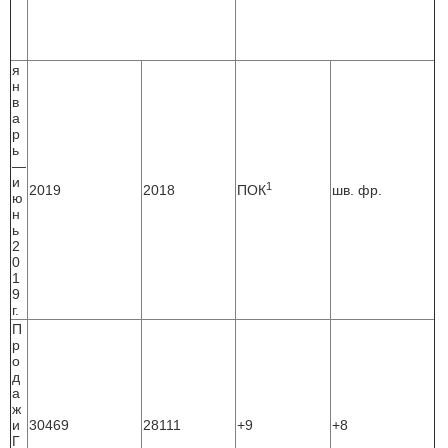
я
н
в
а
р
ь
—
и
1
2019
2018
ПОК
шв. фр.
ю
н
ь
2
0
1
9
г.
П
р
о
д
а
ж
и
30469
28111
+9
+8
Г