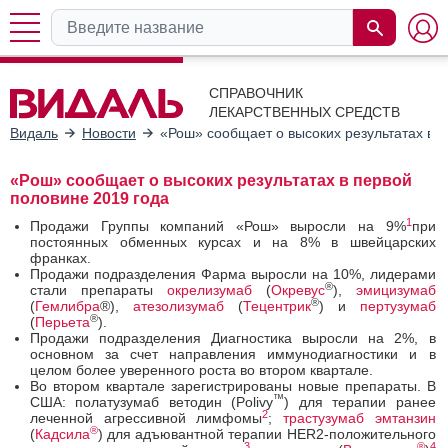
СПРАВОЧНИК
ЛЕКАРСТВЕННЫХ СРЕДСТВ
Видаль
Новости
«Рош» сообщает о высоких результатах в 
«Рош» сообщает о высоких результатах в первой
половине 2019 года
1
Продажи Группы компаний «Рош» выросли на 9%
при
постоянных обменных курсах и на 8% в швейцарских
франках.
Продажи подразделения Фарма выросли на 10%, лидерами
®
стали препараты
окрелизумаб
(
Окревус
),
эмицизумаб
®
(
Гемлибра
®),
атезолизумаб
(
Тецентрик
) и
пертузумаб
®
(
Перьета
).
Продажи подразделения Диагностика выросли на 2%, в
основном за счет направления иммунодиагностики и в
целом более уверенного роста во втором квартале.
Во втором квартале зарегистрированы новые препараты. В
™
США: полатузумаб ветодин (Polivy
) для терапии ранее
2
леченной агрессивной лимфомы
;
трастузумаб эмтанзин
®
(
Кадсила
) для адъювантной терапии HER2-положительного
3
®
4