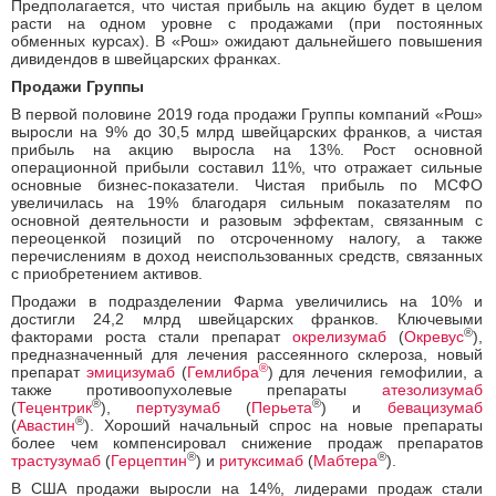
Предполагается, что чистая прибыль на акцию будет в целом
расти на одном уровне с продажами (при постоянных
обменных курсах). В «Рош» ожидают дальнейшего повышения
дивидендов в швейцарских франках.
Продажи Группы
В первой половине 2019 года продажи Группы компаний «Рош»
выросли на 9% до 30,5 млрд швейцарских франков, а чистая
прибыль на акцию выросла на 13%. Рост основной
операционной прибыли составил 11%, что отражает сильные
основные бизнес-показатели. Чистая прибыль по МСФО
увеличилась на 19% благодаря сильным показателям по
основной деятельности и разовым эффектам, связанным с
переоценкой позиций по отсроченному налогу, а также
перечислениям в доход неиспользованных средств, связанных
с приобретением активов.
Продажи в подразделении Фарма увеличились на 10% и
достигли 24,2 млрд швейцарских франков. Ключевыми
®
факторами роста стали препарат
окрелизумаб
(
Окревус
),
предназначенный для лечения рассеянного склероза, новый
®
препарат
эмицизумаб
(
Гемлибра
) для лечения гемофилии, а
также противоопухолевые препараты
атезолизумаб
®
®
(
Тецентрик
),
пертузумаб
(
Перьета
) и
бевацизумаб
®
(
Авастин
). Хороший начальный спрос на новые препараты
более чем компенсировал снижение продаж препаратов
®
®
трастузумаб
(
Герцептин
) и
ритуксимаб
(
Мабтера
).
В США продажи выросли на 14%, лидерами продаж стали