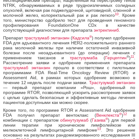
неспецифический препарат, нацеленный на перестройку генов
NTRK, обнаруживаемых в ряде трудноизлечимых солидных
опухолей, включая рак поджелудочной, щитовидной, слюнной и
10
молочной желез, колоректальный рак и рак легкого
. Кроме
того, министерство одобрило тест для проведения геномного
профилирования FoundationOne CDx в качестве
сопутствующей диагностики для препарата
энтректиниб
.
®
Препарат
трастузумаб эмтанзин
(
Кадсила
) получил одобрение
FDA для адъювантного лечения HER2-положительного раннего
рака молочной железы при наличии остаточной инвазивной
болезни после неоадъювантного (до операции) лечения с
®
11
применением таксанов и
трастузумаба
(
Герцептин
)
.
Рассмотрение заявки и одобрение применения препарата
трастузумаб эмтанзин
прошло в соответствии с пилотными
программами FDA Real-Time Oncology Review (RTOR) и
Assessment Aid, в рамках которых одобрение возможно в
течение 12 недель после подачи заявки.
Трастузумаб эмтанзин
— первый препарат компании «Рош», одобренный по
программе RTOR, позволяющей ускорить рассмотрение заявок
с целью сделать безопасные и эффективные методы лечения
пациентов доступными как можно скорее.
Кроме того, по программе RTOR и Assessment Aid одобрение
®
12
FDA получил препарат вентоклакс (
Венклекста
)
в
®
комбинации с препаратом
обинутузумаб
(
Газива
) для первой
линии терапии при хроническом лимфолейкозе или
13
мелкоклеточной лимфоцитарной лимфоме
. Это решение
основано на результатах рандомизированного исследования III