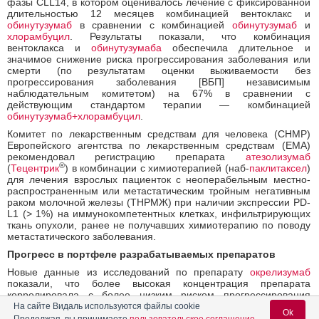
фазы CLL14, в котором оценивалось лечение с фиксированной
длительностью 12 месяцев комбинацией вентоклакс и
обинутузумаб
в сравнении с комбинацией
обинутузумаб
и
хлорамбуцил
. Результаты показали, что комбинация
вентоклакса и
обинутузумаба
обеспечила длительное и
значимое снижение риска прогрессирования заболевания или
смерти (по результатам оценки выживаемости без
прогрессирования заболевания [ВБП] независимым
наблюдательным комитетом) на 67% в сравнении с
действующим стандартом терапии — комбинацией
обинутузумаб+
хлорамбуцил
.
Комитет по лекарственным средствам для человека (CHMP)
Европейского агентства по лекарственным средствам (EMA)
рекомендовал регистрацию препарата
атезолизумаб
®
(
Тецентрик
) в комбинации с химиотерапией (наб-
паклитаксел
)
для лечения взрослых пациенток с неоперабельным местно-
распространенным или метастатическим тройным негативным
раком молочной железы (ТНРМЖ) при наличии экспрессии PD-
L1 (> 1%) на иммунокомпетентных клетках, инфильтрирующих
ткань опухоли, ранее не получавших химиотерапию по поводу
метастатического заболевания.
Прогресс в портфеле разрабатываемых препаратов
Новые данные из исследований по препарату
окрелизумаб
показали, что более высокая концентрация препарата
коррелировала с более низким риском прогрессирования
инвалидизации и уровнем B-клеток у пациентов с рассеянным
На сайте Видаль используются файлы cookie
Ok
склерозом. Важно отметить, что показатели безопасности