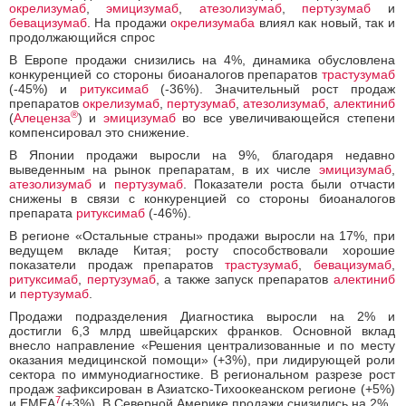
окрелизумаб
,
эмицизумаб
,
атезолизумаб
,
пертузумаб
и
бевацизумаб
. На продажи
окрелизумаба
влиял как новый, так и
продолжающийся спрос
В Европе продажи снизились на 4%, динамика обусловлена
конкуренцией со стороны биоаналогов препаратов
трастузумаб
(-45%) и
ритуксимаб
(-36%). Значительный рост продаж
препаратов
окрелизумаб
,
пертузумаб
,
атезолизумаб
,
алектиниб
®
(
Алеценза
) и
эмицизумаб
во все увеличивающейся степени
компенсировал это снижение.
В Японии продажи выросли на 9%, благодаря недавно
выведенным на рынок препаратам, в их числе
эмицизумаб
,
атезолизумаб
и
пертузумаб
. Показатели роста были отчасти
снижены в связи с конкуренцией со стороны биоаналогов
препарата
ритуксимаб
(-46%).
В регионе «Остальные страны» продажи выросли на 17%, при
ведущем вкладе Китая; росту способствовали хорошие
показатели продаж препаратов
трастузумаб
,
бевацизумаб
,
ритуксимаб
,
пертузумаб
, а также запуск препаратов
алектиниб
и
пертузумаб
.
Продажи подразделения Диагностика выросли на 2% и
достигли 6,3 млрд швейцарских франков. Основной вклад
внесло направление «Решения централизованные и по месту
оказания медицинской помощи» (+3%), при лидирующей роли
сектора по иммунодиагностике. В региональном разрезе рост
продаж зафиксирован в Азиатско-Тихоокеанском регионе (+5%)
7
и EMEA
(+3%). В Северной Америке продажи снизились на 2%.