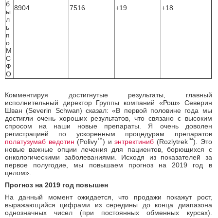
б
8904
7516
+19
+18
ы
л
ь
п
о
М
С
Ф
О
Комментируя достигнутые результаты, главный
исполнительный директор Группы компаний «Рош» Северин
Шван (Severin Schwan) сказал: «В первой половине года мы
достигли очень хороших результатов, что связано с высоким
спросом на наши новые препараты. Я очень доволен
регистрацией по ускоренным процедурам препаратов
™
™
полатузумаб ведотин
(Polivy
) и
энтректиниб
(Rozlytrek
). Это
новые важные опции лечения для пациентов, борющихся с
онкологическими заболеваниями. Исходя из показателей за
первое полугодие, мы повышаем прогноз на 2019 год в
целом».
Прогноз на 2019 год повышен
На данный момент ожидается, что продажи покажут рост,
выражающийся цифрами из середины до конца диапазона
однозначных чисел (при постоянных обменных курсах).