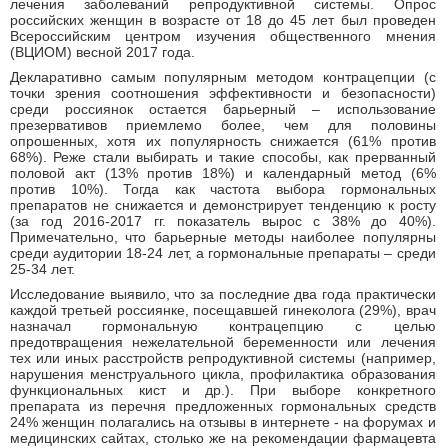
лечения заболеваний репродуктивной системы. Опрос
российских женщин в возрасте от 18 до 45 лет был проведен
Всероссийским центром изучения общественного мнения
(ВЦИОМ) весной 2017 года.
Декларативно самым популярным методом контрацепции (с
точки зрения соотношения эффективности и безопасности)
среди россиянок остается барьерный – использование
презервативов приемлемо более, чем для половины
опрошенных, хотя их популярность снижается (61% против
68%). Реже стали выбирать и такие способы, как прерванный
половой акт (13% против 18%) и календарный метод (6%
против 10%). Тогда как частота выбора гормональных
препаратов не снижается и демонстрирует тенденцию к росту
(за год 2016-2017 гг. показатель вырос с 38% до 40%).
Примечательно, что барьерные методы наиболее популярны
среди аудитории 18-24 лет, а гормональные препараты – среди
25-34 лет.
Исследование выявило, что за последние два года практически
каждой третьей россиянке, посещавшей гинеколога (29%), врач
назначал гормональную контрацепцию с целью
предотвращения нежелательной беременности или лечения
тех или иных расстройств репродуктивной системы (например,
нарушения менструального цикла, профилактика образования
функциональных кист и др.). При выборе конкретного
препарата из перечня предложенных гормональных средств
24% женщин полагались на отзывы в интернете - на форумах и
медицинских сайтах, столько же на рекомендации фармацевта