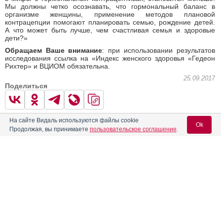
Мы должны четко осознавать, что гормональный баланс в
организме женщины, применение методов плановой
контрацепции помогают планировать семью, рождение детей.
А что может быть лучше, чем счастливая семья и здоровые
дети?»
Обращаем Ваше внимание
: при использовании результатов
исследования ссылка на «Индекс женского здоровья «Гедеон
Рихтер» и ВЦИОМ обязательна.
25.09.2017
Поделиться
На сайте Видаль используются файлы cookie
0
0
Ok
Продолжая, вы принимаете
пользовательское соглашение
.
Гедеон Рихтер
Вход для специалистов
← Предыдущая
Следующая →
E-mail учетной записи Vidal:
Читать далее
Пароль:
Вас может заинтересовать