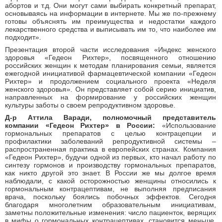
абортов и т.д. Они могут сами выбирать конкретный препарат,
основываясь на информации в интернете. Мы же по-прежнему
готовы объяснять им преимущества и недостатки каждого
лекарственного средства и выписывать им то, что наиболее им
подходит».
Презентация второй части исследования «Индекс женского
здоровья «Гедеон Рихтер», посвященного отношению
российских женщин к методам планирования семьи, является
ежегодной инициативой фармацевтической компании «Гедеон
Рихтер» и продолжением социального проекта «Неделя
женского здоровья». Он представляет собой серию инициатив,
направленных на формирование у российских женщин
культуры заботы о своем репродуктивном здоровье.
Д-р Аттила Варади, полномочный представитель
компании «Гедеон Рихтер» в России:
«Использование
гормональных препаратов с целью контрацепции и
профилактики заболеваний репродуктивной системы –
распространенная практика в европейских странах. Компания
«Гедеон Рихтер», будучи одной из первых, кто начал работу по
синтезу гормонов и производству гормональных препаратов,
как никто другой это знает. В России же мы долгое время
наблюдали, с какой осторожностью женщины относились к
гормональным контрацептивам, не выполняя предписания
врача, поскольку боялись побочных эффектов. Сегодня
благодаря многолетним образовательным инициативам,
заметны положительные изменения: число пациенток, верящих
в мифы о гормональных контрацептивах, становится меньше.