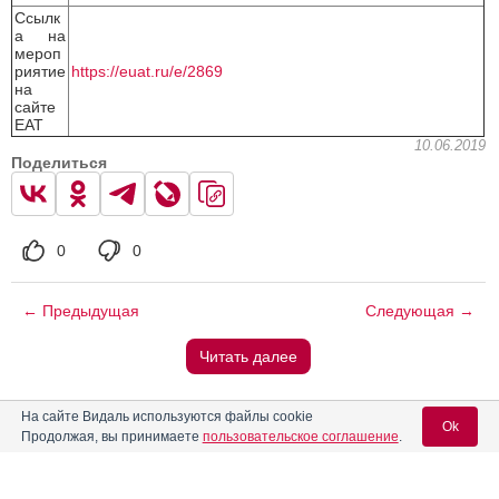
Ссылк
а на
мероп
риятие
https://euat.ru/e/2869
на
сайте
ЕАТ
10.06.2019
Поделиться
0
0
← Предыдущая
Следующая →
Читать далее
Вас может заинтересовать
На сайте Видаль используются файлы cookie
Ok
Продолжая, вы принимаете
пользовательское соглашение
.
Школа для терапевтов и кардиологов «Современные
алгоритмы ведения пациента с артериальной гипертонией
и факторами риска», Саратов