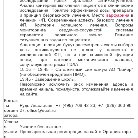
исследований новых оральных антикоагулянтов.
Анализ критериев включения пациентов в клинические
исследования. Понятие эффективной дозы препарата
и принцип безопасности лечения. Место
варфарина
в
лечении ФП. Современные аспекты базового лечения
ФП. Критерии успешного лечения. Вопросы
мониторинга сердечно-сосудистой системы
терапевтом первичного звена». Решение
ситуационных задач по пациентам.
Аннотация: в лекции будут рассмотрены схемы выбора
дозы антикоагулянта не только у пациента с
изолированной ФП, но и при сниженной функции
почки, при наличии механического клапана,
сопутствующего риска ТЭЛА.
18:15 – 19:45 – Сателлитный симпозиум АО "Байер"
(не обеспечен кредитами НМО).
19:45 - Завершение школы.
Невозможно исключить риск изменения адреса и
времени начала, пожалуйста, отслеживайте изменения
на сайте.
Контак
ты
Рудь Анастасия, +7 (495) 708-42-23, +7 (926) 363-98-
органи
27, office@euat.ru
затора
Услови
я
Участие бесплатное.
участи
Предварительная регистрация на сайте Организатора
я