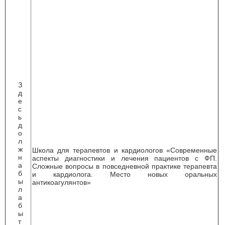
З
д
е
с
ь
д
о
л
ж
Школа для терапевтов и кардиологов «Современные
н
аспекты диагностики и лечения пациентов с ФП.
а
Сложные вопросы в повседневной практике терапевта
б
и кардиолога. Место новых оральных
ы
антикоагулянтов»
л
а
б
ы
т