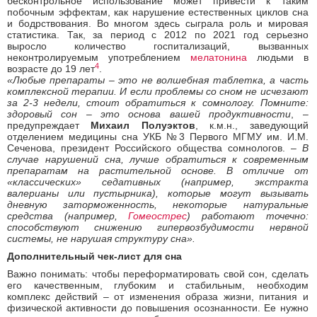
бесконтрольное использование может привести к таким
побочным эффектам, как нарушение естественных циклов сна
и бодрствования. Во многом здесь сыграла роль и мировая
статистика. Так, за период с 2012 по 2021 год серьезно
выросло количество госпитализаций, вызванных
неконтролируемым употреблением
мелатонина
людьми в
4
возрасте до 19 лет
.
«Любые препараты – это не волшебная таблетка, а часть
комплексной терапии. И если проблемы со сном не исчезают
за 2-3 недели, стоит обратиться к сомнологу. Помните:
здоровый сон – это основа вашей продуктивности
, –
предупреждает
Михаил Полуэктов
, к.м.н., заведующий
отделением медицины сна УКБ №3 Первого МГМУ им. И.М.
Сеченова, президент Российского общества сомнологов. –
В
случае нарушений сна, лучше обратиться к современным
препаратам на растительной основе. В отличие от
«классических» седативных (например, экстракта
валерианы или пустырника), которые могут вызывать
дневную заторможенность, некоторые натуральные
средства (например,
Гомеострес
) работают точечно:
способствуют снижению гипервозбудимости нервной
системы, не нарушая структуру сна».
Дополнительный чек-лист для сна
Важно понимать: чтобы переформатировать свой сон, сделать
его качественным, глубоким и стабильным, необходим
комплекс действий – от изменения образа жизни, питания и
физической активности до повышения осознанности. Ее нужно