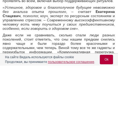
проявлять во всем, включая выбор поддерживающих ритуалов.
«Успешное, здоровое и благополучное будущее невозможно
без анализа опыта прошлого
, – считает
Екатерина
Стацевич
, психолог, коуч, эксперт по ресурсным состояниям и
управлению стрессом. –
Современному высокоэффективному
человеку есть чему поучиться у своих предшественников,
особенно, если говорить о здоровом сне».
Даже если не сравнивать, сколько спали люди разных
поколений, стоит отметить, что сны нашим предкам снились
явно чаще и были гораздо более красочными и
содержательными, чем теперь. Виной тому все те же гаджеты и
переизбыток информации. «Коммуникативная перегрузка,
визуальный шум, цифровой стресс – к сожалению, эти явления
На сайте Видаль используются файлы cookie
Ok
вытеснили из массового сознания такое понятие как
Продолжая, вы принимаете
пользовательское соглашение
.
сновидения. А ведь именно они помогают отрегулировать
массу психофизиологических процессов, наладить диалог с
внутренним «я», эффективно избавляться от стрессов и даже
формировать свою реальность с помощью осознанных
Вход для специалистов
сновидений», -- говорит Екатерина Стацевич. Последние, как
заявляют ученые, – результативная методика для избавления
E-mail учетной записи Vidal:
от кошмаров, которым подвержено до 20% детей и до 6%
взрослых.
Попробуйте начать с малого: за час до сна переведите
телефон в режим «не беспокоить», включите фильтр синего
Пароль:
света или лучше – замените гаджет книгой. Создайте ритуалы,
которые помогут мозгу понять: пора отдыхать. Теплый душ,
чашка травяного чая, приложение с медитациями или йогой-