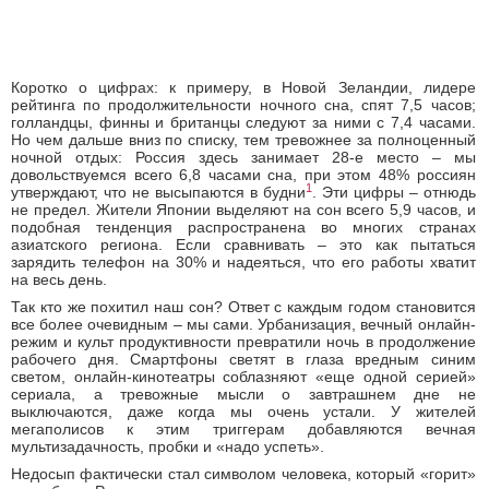
Коротко о цифрах: к примеру, в Новой Зеландии, лидере
рейтинга по продолжительности ночного сна, спят 7,5 часов;
голландцы, финны и британцы следуют за ними с 7,4 часами.
Но чем дальше вниз по списку, тем тревожнее за полноценный
ночной отдых: Россия здесь занимает 28-е место – мы
довольствуемся всего 6,8 часами сна, при этом 48% россиян
1
утверждают, что не высыпаются в будни
. Эти цифры – отнюдь
не предел. Жители Японии выделяют на сон всего 5,9 часов, и
подобная тенденция распространена во многих странах
азиатского региона.
Если сравнивать – это как пытаться
зарядить телефон на 30% и надеяться, что его работы хватит
на весь день.
Так кто же похитил наш сон? Ответ с каждым годом становится
все более очевидным – мы сами. Урбанизация, вечный онлайн-
режим и культ продуктивности превратили ночь в продолжение
рабочего дня. Смартфоны светят в глаза вредным синим
светом, онлайн-кинотеатры соблазняют «еще одной серией»
сериала, а тревожные мысли о завтрашнем дне не
выключаются, даже когда мы очень устали. У жителей
мегаполисов к этим триггерам добавляются вечная
мультизадачность, пробки и «надо успеть».
Недосып фактически стал символом человека, который «горит»