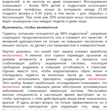
родителей, а во многом их даже опережают. Исследования
показывают – более 96% детей и подростков используют
мобильные телефоны ночью (в интервале между 23.00
позднего вечера и 5.00 утра), в том числе – для «борьбы» с
бессонницей. При этом уже 20% категории юных полуночников
видят кошмарные сны каждую неделю и даже чаще.
Выключить, чтобы включиться
3
Гаджеты, которыми пользуются до 96% подростков
, напрямую
сокращают продолжительность сна и снижают его качество. А
вечерний думскроллинг не только не повышает настроение и
мешает заснуть, но делает сон прерывистым и поверхностным.
Научно доказано, что синий свет экрана снижает выработку
мелатонина
. А именно этот гормон переводит организм из
режима активности в режим отдыха, в процессе сна
стабилизируя работу эндокринной системы, поглощая
свободные радикалы и повышая устойчивость к стрессам.
Однако вместо того, чтобы корректировать образ жизни и
откладывать гаджеты за несколько часов до сна, многие
решают использовать препараты, содержащие
мелатонин
.
Этот выбор бывает ошибочным: исследования показывают, что
мелатонин
может повышать риски обострения аутоиммунных
заболеваний, стимулируя иммунную систему. Неслучайно
многие специалисты в настоящее время выступают за то,
чтобы препараты с этим действующим веществом назначались
врачом. И здесь встает вопрос не только эффективности, но и
безопасности препаратов для коррекции сна, ведь их