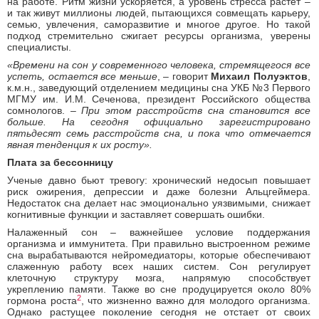
на работе. Ритм жизни ускоряется, а уровень стресса растет –
и так живут миллионы людей, пытающихся совмещать карьеру,
семью, увлечения, саморазвитие и многое другое. Но такой
подход стремительно сжигает ресурсы организма, уверены
специалисты.
«Времени на сон у современного человека, стремящегося все
успеть, остается все меньше
, – говорит
Михаил Полуэктов
,
к.м.н., заведующий отделением медицины сна УКБ №3 Первого
МГМУ им. И.М. Сеченова, президент Российского общества
сомнологов. –
При этом расстройств сна становится все
больше. На сегодня официально зарегистрировано
пятьдесят семь расстройств сна, и пока что отмечается
явная тенденция к их росту».
Плата за бессонницу
Ученые давно бьют тревогу: хронический недосып повышает
риск ожирения, депрессии и даже болезни Альцгеймера.
Недостаток сна делает нас эмоционально уязвимыми, снижает
когнитивные функции и заставляет совершать ошибки.
Налаженный сон – важнейшее условие поддержания
организма и иммунитета. При правильно выстроенном режиме
сна вырабатываются нейромедиаторы, которые обеспечивают
слаженную работу всех наших систем. Сон регулирует
клеточную структуру мозга, напрямую способствует
укреплению памяти. Также во сне продуцируется около 80%
2
гормона роста
, что жизненно важно для молодого организма.
Однако растущее поколение сегодня не отстает от своих