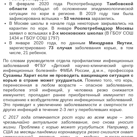
В феврале 2020 года Роспотребнадзор
Тамбовской
области
сообщал об осложнении эпидемиологической
ситуации по кори в регионе. В 2019 году там была
зафиксирована вспышка –
53 человека
заразились.
В Москве школы в начале года некоторые закрывались на
карантин по кори. В январе
Роспотребнадзор Москвы
заявил о вспышках в
2-х московских школах
(В ГБОУ СОШ
1434 и ГБОУ СОШ 1797)
В январе 2020 года, по данным
Минздрава Якутии
,
зарегистрировано
73 случая
заболевания корью, в том
числе, 21 ребенок.
По словам руководителя отдела профилактики инфекционных
заболеваний ФГБУ «Детский научно-клинический центр
инфекционных болезней» ФМБА России, д.м.н., профессора
Сусанны Харит если не проводить вакцинацию ситуация с
корью в стране может ухудшиться.
Помимо того, что корь,
перенесенная в любом возрасте – опасное заболевание,
переболев этой инфекций, у человека резко снижается
иммунитет, пропадает ранее приобретенный иммунитет по
отношению к возбудителям других инфекционных заболеваний.
Это приводит к увеличению заболеваемости и смертности от
других инфекций в течение 2-3 лет у переболевших корью.
С 2017 года отмечается рост кори во всем мире – это
чрезвычайно актуальное заболевание, оно снова уносит
жизни. Проблема с корью может усугубиться. Например, в
США за месяцы пандемии коронавируса резко снизился охват
иммунизацией против кори и медики высказывают