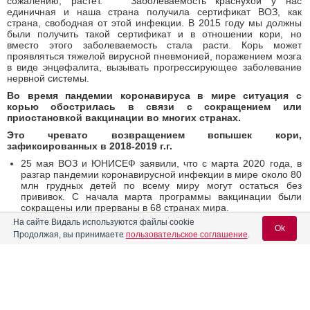
сожалению, растет. Заболеваемость краснухой у нас
единичная и наша страна получила сертификат ВОЗ, как
страна, свободная от этой инфекции. В 2015 году мы должны
были получить такой сертификат и в отношении кори, но
вместо этого заболеваемость стала расти. Корь может
проявляться тяжелой вирусной пневмонией, поражением мозга
в виде энцефалита, вызывать прогрессирующее заболевание
нервной системы.
Во время пандемии коронавируса в мире ситуация с
корью обострилась в связи с сокращением или
приостановкой вакцинации во многих странах.
Это чревато возвращением вспышек кори,
зафиксированных в 2018-2019 г.г.
25 мая ВОЗ и ЮНИСЕФ заявили, что с марта 2020 года, в
разгар пандемии коронавирусной инфекции в мире около 80
млн грудных детей по всему миру могут остаться без
прививок. С начала марта программы вакцинации были
сокращены или прерваны в 68 странах мира.
Дети рискуют остаться без прививок от дифтерии, кори
,
На сайте Видаль используются файлы cookie
Ok
менингита и тифа. ВОЗ призывает возобновить вакцинацию
Продолжая, вы принимаете
пользовательское соглашение
.
детей в полном объеме, а ЮНИСЕФ просит открыть
воздушное пространство для перевозки жизненно
необходимых вакцин.
В конце апреля ВОЗ и ЮНИСЕФ выпустили заявление,
Вход для специалистов
предостерегая о возможном возвращении
вакциноуправляемых инфекций, если страны не возобновят
E-mail учетной записи Vidal:
программы плановой иммунизации детей. Особое внимание