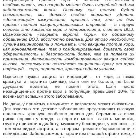
озабоченность, что впереди может быть очередной подъем
заболеваемости корью. Поэтому как только будет
возможность, мы должны особое внимание уделить
«догоняющей» иммунизации, привить тех, кто не был
привит против вакциноуправляемых инфекций – в первую
очередь это касается кори и полиомиелита, считает ВОЗ.
Возможность «закрыть ворота кори», по образному
обращению ВОЗ, абсолютно реальна. Для этого необходимо
лучше вакцинировать и понимать, что вакцины против кори,
как моновалентные, так и комбинированные, доказали свою
эффективность и безопасность более, чем за полвека их
применения
.
Актуальность комбинированных вакцин сейчас
высока, поскольку они позволяют защитить сразу от трех
инфекций – кори, паротита, краснухи одним уколом.
Взрослым нужна защита от инфекций – от кори, а также
краснухи и паротита (свинки), если они не болели, не были
двукратно привиты, не помнят этого. Если число
незащищенных против кори в популяции превышает 10%, то
возникают вспышки этого заболевания.
Но даже у привитых иммунитет с возрастом может снижаться.
Для взрослых эти детские заболевания представляют высокую
опасность: краснуха особенно опасна для беременных из-за
риска пороков у плода, а паротит может вызвать менингит,
глухоту привести к диабету, мужскому бесплодию, у женщин – к
тяжелым видам артрита, а в первом триместе беременности к
выкидышам. Заболеваемость паротитом в нашей стране тоже, к