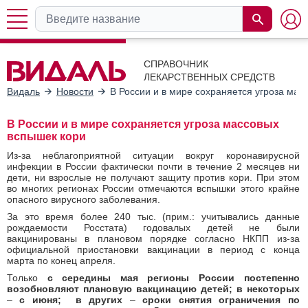
СПРАВОЧНИК
ЛЕКАРСТВЕННЫХ СРЕДСТВ
Видаль
Новости
В России и в мире сохраняется угроза мас
В России и в мире сохраняется угроза массовых
вспышек кори
Из-за неблагоприятной ситуации вокруг коронавирусной
инфекции в России фактически почти в течение 2 месяцев ни
дети, ни взрослые не получают защиту против кори. При этом
во многих регионах России отмечаются вспышки этого крайне
опасного вирусного заболевания.
За это время более 240 тыс. (прим.: учитывались данные
рождаемости Росстата) годовалых детей не были
вакцинированы в плановом порядке согласно НКПП из-за
официальной приостановки вакцинации в период с конца
марта по конец апреля.
Только
с середины мая регионы России постепенно
возобновляют плановую вакцинацию детей; в некоторых
–
с июня; в других
–
сроки снятия ограничения по