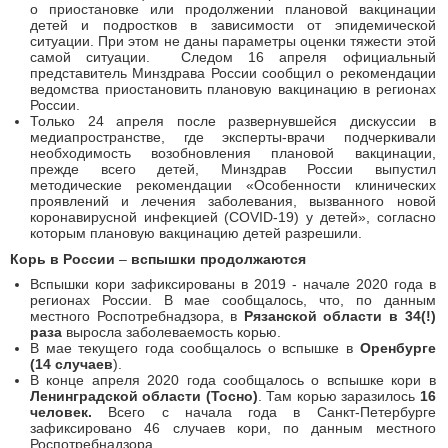
о приостановке или продолжении плановой вакцинации
детей и подростков в зависимости от эпидемической
ситуации. При этом не даны параметры оценки тяжести этой
самой ситуации. Следом 16 апреля официальный
представитель Минздрава России сообщил о рекомендации
ведомства приостановить плановую вакцинацию в регионах
России.
Только 24 апреля после развернувшейся дискуссии в
медиапространстве, где эксперты-врачи подчеркивали
необходимость возобновления плановой вакцинации,
прежде всего детей, Минздрав России выпустил
методические рекомендации «Особенности клинических
проявлений и лечения заболевания, вызванного новой
коронавирусной инфекцией (COVID-19) у детей», согласно
которым плановую вакцинацию детей разрешили.
Корь в России
–
вспышки продолжаются
Вспышки кори зафиксированы в 2019 - начале 2020 года в
регионах России. В мае сообщалось, что, по данным
местного Роспотребнадзора, в
Рязанской области в 34(!)
раза
выросла заболеваемость корью.
В мае текущего года сообщалось о вспышке в
Оренбурге
(14 случаев
).
В конце апреля 2020 года сообщалось о вспышке кори в
Ленинградской области (Тосно)
. Там корью заразилось
16
человек.
Всего с начала года в Санкт-Петербурге
зафиксировано 46 случаев кори, по данным местного
Роспотребнадзора.