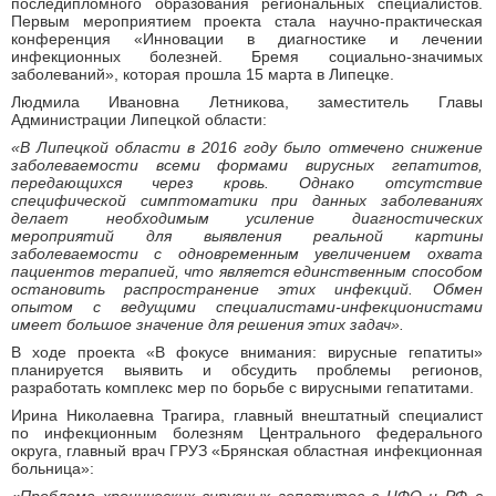
последипломного образования региональных специалистов.
Первым мероприятием проекта стала научно-практическая
конференция «Инновации в диагностике и лечении
инфекционных болезней. Бремя социально-значимых
заболеваний», которая прошла 15 марта в Липецке.
Людмила Ивановна Летникова, заместитель Главы
Администрации Липецкой области:
«В Липецкой области в 2016 году было отмечено снижение
заболеваемости всеми формами вирусных гепатитов,
передающихся через кровь. Однако отсутствие
специфической симптоматики при данных заболеваниях
делает необходимым усиление диагностических
мероприятий для выявления реальной картины
заболеваемости с одновременным увеличением охвата
пациентов терапией, что является единственным способом
остановить распространение этих инфекций. Обмен
опытом с ведущими специалистами-инфекционистами
имеет большое значение для решения этих задач».
В ходе проекта «В фокусе внимания: вирусные гепатиты»
планируется выявить и обсудить проблемы регионов,
разработать комплекс мер по борьбе с вирусными гепатитами.
Ирина Николаевна Трагира, главный внештатный специалист
по инфекционным болезням Центрального федерального
округа, главный врач ГРУЗ «Брянская областная инфекционная
больница»: