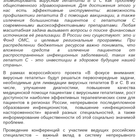
элиминировать вирусные гепатиты В и С как проблему
общественного здравоохранения. Для достижения этого у
нас есть эффективные инструменты: возможность
профилактики гепатита В с помощью вакцинации, а также
излечения большинства пациентов с гепатитом С
современными высокоэффективными препаратами. Любая
масштабная задача вызывает вопросы о поиске финансовых
источников её реализации. В России они существуют: это и
Фонд ОМС, и целевые региональные программы. При
распределении бюджетных ресурсов важно понимать, что
вложение средств в излечение пациентов от
распространенных инфекционных заболеваний, таких как
гепатит С - это инвестиции в здоровое будущее нашей
страны».
В рамках всероссийского проекта «В фокусе внимания:
вирусные гепатиты» будут решаться первоочередные задачи,
необходимые для ликвидации вирусных гепатитов В и С. В их
числе, улучшение диагностики, повышение качества
медицинской помощи пациентам с вирусными гепатитами, рост
доступности наиболее эффективных терапевтических схем для
пациентов в регионах России, непрерывное последипломное
образование инфекционистов, повышение «инфекционной
настороженности» врачей разных специальностей, а также
информирование общественности об этой социально значимой
проблеме.
Проведение конференций с участием ведущих российских
специалистов – важный вклад в систему непрерывного