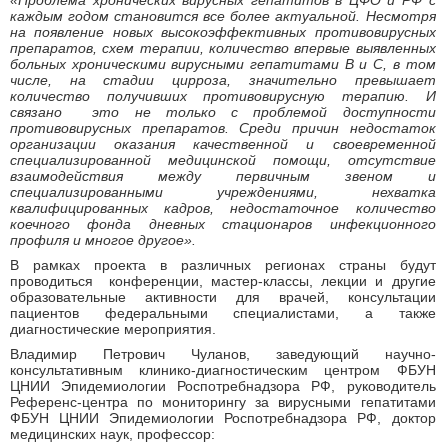
«Проблема хронических вирусных гепатитов в ЦФО и РФ с
каждым годом становится все более актуальной. Несмотря
на появление новых высокоэффективных противовирусных
препаратов, схем терапии, количество впервые выявленных
больных хроническими вирусными гепатитами В и С, в том
числе, на стадии цирроза, значительно превышает
количество получивших противовирусную терапию. И
связано это не только с проблемой доступности
противовирусных препаратов. Среди причин недостаток
организации оказания качественной и своевременной
специализированной медицинской помощи, отсутствие
взаимодействия между первичным звеном и
специализированными учреждениями, нехватка
квалифицированных кадров, недостаточное количество
коечного фонда дневных стационаров инфекционного
профиля и многое другое».
В рамках проекта в различных регионах страны будут
проводиться конференции, мастер-классы, лекции и другие
образовательные активности для врачей, консультации
пациентов федеральными специалистами, а также
диагностические мероприятия.
Владимир Петрович Чуланов, заведующий научно-
консультативным клинико-диагностическим центром ФБУН
ЦНИИ Эпидемиологии Роспотребнадзора РФ, руководитель
Референс-центра по мониторингу за вирусными гепатитами
ФБУН ЦНИИ Эпидемиологии Роспотребнадзора РФ, доктор
медицинских наук, профессор: