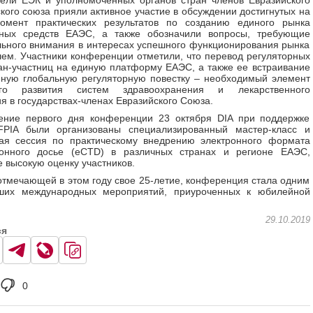
ели ЕЭК и уполномоченных органов стран членов Евразийского
кого союза прияли активное участие в обсуждении достигнутых на
омент практических результатов по созданию единого рынка
нных средств ЕАЭС, а также обозначили вопросы, требующие
ьного внимания в интересах успешного функционирования рынка
ем. Участники конференции отметили, что перевод регуляторных
ан-участниц на единую платформу ЕАЭС, а также ее встраивание
ную глобальную регуляторную повестку – необходимый элемент
его развития систем здравоохранения и лекарственного
я в государствах-членах Евразийского Союза.
ение первого дня конференции 23 октября DIA при поддержке
PIA были организованы специализированный мастер-класс и
кая сессия по практическому внедрению электронного формата
ионного досье (eCTD) в различных странах и регионе ЕАЭС,
 высокую оценку участников.
отмечающей в этом году свое 25-летие, конференция стала одним
ших международных мероприятий, приуроченных к юбилейной
29.10.2019
ся
0