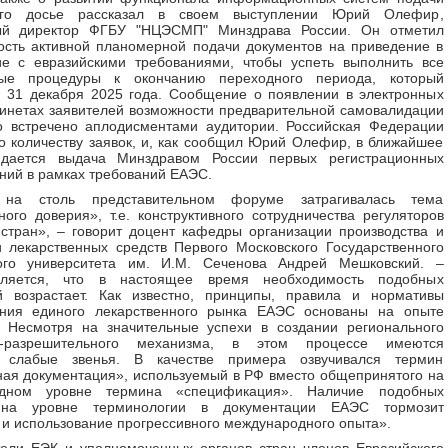
ного досье рассказал в своем выступлении Юрий Олефир,
ый директор ФГБУ "НЦЭСМП" Минздрава России. Он отметил
сть активной планомерной подачи документов на приведение в
ие с евразийскими требованиями, чтобы успеть выполнить все
ые процедуры к окончанию переходного периода, который
 31 декабря 2025 года. Сообщение о появлении в электронных
инетах заявителей возможности предварительной самовалидации
о встречено аплодисментами аудитории. Российская Федерации
о количеству заявок, и, как сообщил Юрий Олефир, в ближайшее
дается выдача Минздравом России первых регистрационных
ний в рамках требований ЕАЭС.
 на столь представительном форуме затрагивалась тема
ного доверия», т.е. конструктивного сотрудничества регуляторов
стран», – говорит доцент кафедры организации производства и
 лекарственных средств Первого Московского Государственного
ого университета им. И.М. Сеченова Андрей Мешковский. –
ляется, что в настоящее время необходимость подобных
й возрастает. Как известно, принципы, правила и нормативы
ания единого лекарственного рынка ЕАЭС основаны на опыте
. Несмотря на значительные успехи в создании регионального
но-разрешительного механизма, в этом процессе имеются
 слабые звенья. В качестве примера озвучивался термин
ая документация», используемый в РФ вместо общепринятого на
одном уровне термина «спецификация». Наличие подобных
 на уровне терминологии в документации ЕАЭС тормозит
и использование прогрессивного международного опыта».