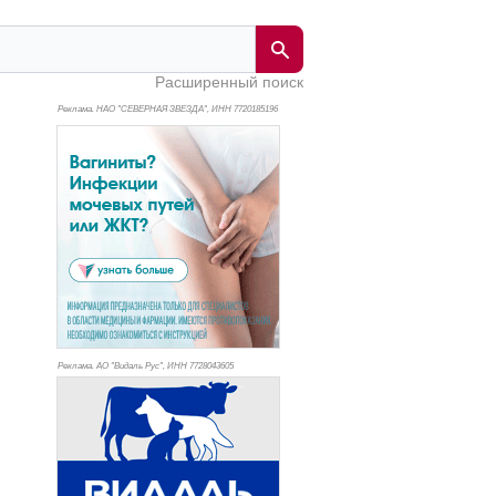
Расширенный поиск
Реклама. НАО "СЕВЕРНАЯ ЗВЕЗДА", ИНН 772
0185196
Реклама. АО "Видаль Рус", ИНН 772
8043605