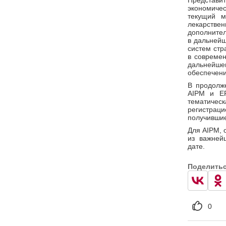
Представит
экономичес
текущий м
лекарстве
дополнител
в дальнейш
систем стр
в современ
дальнейш
обеспечени
В продолж
AIPM и EF
тематичес
регистрац
получившие
Для AIPM, 
из важней
дате.
Поделить
0