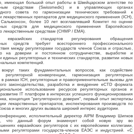
р, имеющая большой опыт работы в Швейцарском агентстве по
енным средствам (Swissmedic) и в управляющих органах
дного совета по гармонизации технических требований к
и лекарственных препаратов для медицинского применения (ICH),
 Сальмонсон, более 10 лет возглавлявший Комитет по оценке
нных средств для медицинского применения Европейского
по лекарственным средствам (CHMP / EMA).
е евразийских стандартов регулирования обращения
енных средств требует всестороннего профессионального
твия между регуляторами государств членов Союза и отраслью,
го на доверии и постоянном сотрудничестве, выработке и
 единых регуляторных и технических стандартов, развитии новых
нальных компетенций.
 вокруг таких фундаментальных вопросов, как содействие
й регуляторной конвергенции, гармонизация регуляторных
 в рамках ICH, регуляторные и правоприменительные вызовы для
ного законодательства, разработка и внедрение eCTD формата
циональное использование ресурсов регуляторных органов и
 развитие IT платформ в интересах успешного функционирования
нка, концепция "регуляторного доверия", первый опыт экспертизы
ции лекарственных препаратов, инспектирования производств по
оюза и многих других вызвала широкий интерес аудитории.
конференцию, исполнительный директор AIPM Владимир Шипков
ул, что данный форум знаменует собой новую эру во
шениях евразийских регуляторов с их европейскими коллегами,
ными регуляторами государств-членов ЕАЭС и индустрией. «С