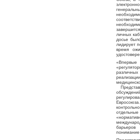
электрон
генеральн
необходимо
соответств
необходим
завершится
личных каб
досье был
лидирует п
время ожи
удостовере
«Впервые
«регулятор
различных 
реализации
медицинск
Представ
обсуждени
регулиров
Евросоюза
контроль
отдельные
«нормативн
междунар
барьеров
понимание 