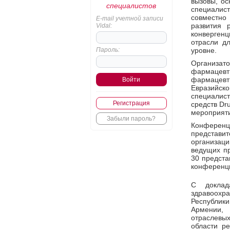
вызовы, о
специалистов
специалис
совместно
E-mail учетной записи
развития 
Vidal:
конверген
отрасли д
Пароль:
уровне.
Организа
фармацев
фармацев
Евразийс
специалис
Регистрация
средств Dru
мероприяти
Забыли пароль?
Конференц
представи
организаци
ведущих пр
30 предста
конференц
С доклад
здравоохра
Республики
Армении, 
отраслевых
области ре