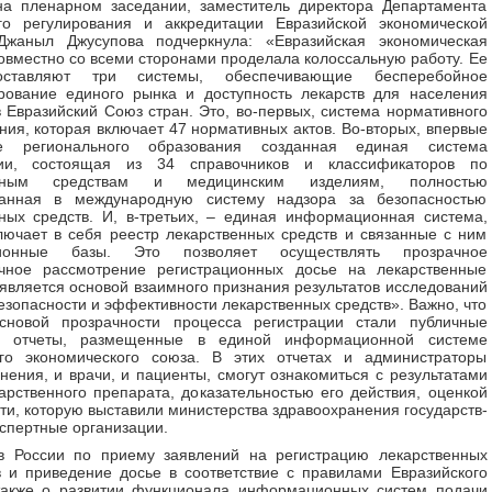
на пленарном заседании, заместитель директора Департамента
ого регулирования и аккредитации Евразийской экономической
Джаныл Джусупова подчеркнула: «Евразийская экономическая
овместно со всеми сторонами проделала колоссальную работу. Ее
оставляют три системы, обеспечивающие бесперебойное
рование единого рынка и доступность лекарств для населения
 Евразийский Союз стран. Это, во-первых, система нормативного
ния, которая включает 47 нормативных актов. Во-вторых, впервые
е регионального образования созданная единая система
ии, состоящая из 34 справочников и классификаторов по
енным средствам и медицинским изделиям, полностью
ванная в международную систему надзора за безопасностью
ных средств. И, в-третьих, – единая информационная система,
лючает в себя реестр лекарственных средств и связанные с ним
ионные базы. Это позволяет осуществлять прозрачное
ичное рассмотрение регистрационных досье на лекарственные
 является основой взаимного признания результатов исследований
безопасности и эффективности лекарственных средств». Важно, что
сновой прозрачности процесса регистрации стали публичные
е отчеты, размещенные в единой информационной системе
ого экономического союза. В этих отчетах и администраторы
нения, и врачи, и пациенты, смогут ознакомиться с результатами
арственного препарата, доказательностью его действия, оценкой
ти, которую выставили министерства здравоохранения государств-
кспертные организации.
в России по приему заявлений на регистрацию лекарственных
 и приведение досье в соответствие с правилами Евразийского
также о развитии функционала информационных систем подачи