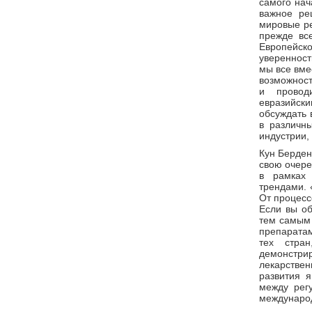
самого нач
важное ре
мировые ре
прежде вс
Европейск
уверенност
мы все вме
возможност
и провод
евразийски
обсуждать 
в различн
индустрии,
Кун Берден
свою очере
в рамках
трендами. 
От процесс
Если вы об
тем самым 
препаратам
тех стра
демонстри
лекарствен
развития я
между рег
междунаро