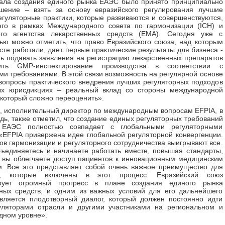
ала создания единого рынка ЕАЭС было принято принципиально
шение – взять за основу евразийского регулирования лучшие
гуляторные практики, которые развиваются и совершенствуются,
его в рамках Международного совета по гармонизации (ICH) и
ого агентства лекарственных средств (EMA). Сегодня уже с
ью можно отметить, что право Евразийского союза, над которым
сте работали, дает первые практические результаты для бизнеса -
ь подавать заявления на регистрацию лекарственных препаратов
ить GMP-инспектирование производства в соответствии с
ми требованиями. В этой связи возможность на регулярной основе
вопросы практического внедрения лучших регуляторных подходов
ых юрисдикциях – реальный вклад со стороны международной
 который сложно переоценить».
, исполнительный директор по международным вопросам EFPIA, в
дь, также отметил, что создание единых регуляторных требований
 ЕАЭС полностью совпадает с глобальными регуляторными
«EFPIA привержена идее глобальной регуляторной конвергенции.
ов гармонизации и регуляторного сотрудничества выигрывают все.
ъединяетесь и начинаете работать вместе, повышая стандарты,
вы облегчаете доступ пациентов к инновационным медицинским
. Все это представляет собой очень важное преимущество для
н, которые включены в этот процесс. Евразийский союз
рует огромный прогресс в плане создания единого рынка
ных средств, и одним из важных условий для его дальнейшего
вляется плодотворный диалог, который должен постоянно идти
уляторами отрасли и другими участниками на региональном и
дном уровне».