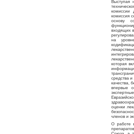
Выступая 
техническ
комиссии 
комиссия с
основу с
функциони
входящих в
регулирова
на уровн
кодификац
лекарств
интегриро
лекарствен
которая вк
информац
трансгран
средства и
качества, 
впервые о
экспертны
Евразийск
здравоохра
оценки лек
безопаснос
членов и э
О работе 
препаратов
Союза, а 