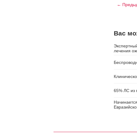
← Предыд
Вас мо
Экспертный
лечения о
Беспроводн
Клиническо
65% ЛС из
Начинается
Евразийско