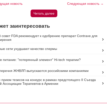
ущая новость
Следующая новость →
Читать далее
жет заинтересовать
 совет FDA рекомендует к одобрению препарат Contrave для
жирения
ые сети ухудшают качество спермы
е питание: "потерянный элемент" Hi-tech терапии?
 перечня ЖНВЛП выпускаются российскими компаниями
 прием тезисов на конкурс в рамках предстоящего II Съезда
й Ассоциации Терапевтов в Армении