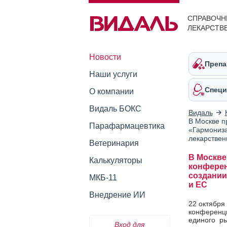
СПРАВОЧН
ЛЕКАРСТВ
Новости
Препа
Наши услуги
Специ
О компании
Видаль БОКС
Видаль
В Москве п
Парафармацевтика
«Гармониза
лекарствен
Ветеринария
В Москве
Калькуляторы
конферен
создании
МКБ-11
и ЕС
Внедрение ИИ
22 октября
конференц
единого р
Вход для