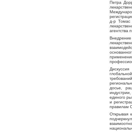
Петра Дор
лекарств
Междунаро
регистраци
д-р Томас
лекарстве
агентства 
Внедрени
лекарств
взаимодейс
основанно
применении
профессио
Дискуссия
глобально
требований
региональ
досье, ра
индустрии,
единого ры
и регистра
правилам С
Открывая 
подчеркн
взаимоотно
националь