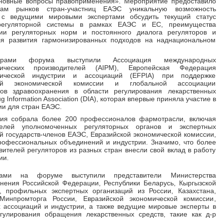
сновные вопросы правоприменения». Мероприятие предоставило
там рынков стран-участниц ЕАЭС уникальную возможность
 с ведущими мировыми экспертами обсудить текущий статус
регуляторной системы в рамках ЕАЭС и ЕС, преимущества
ции регуляторных норм и постоянного диалога регуляторов и
ля развития гармонизированных подходов на наднациональном
торами форума выступили Ассоциация международных
тических производителей (AIPM), Европейская Федерация
тической индустрии и ассоциаций (EFPIA) при поддержке
кой экономической комиссии и глобальной ассоциации
тов здравоохранения в области регулирования лекарственных
g Information Association (DIA), которая впервые приняла участие в
и для стран ЕАЭС.
ия собрала более 200 профессионалов фармотрасли, включая
телей уполномоченных регуляторных органов и экспертных
й государств-членов ЕАЭС, Евразийской экономической комиссии,
офессиональных объединений и индустрии. Значимо, что более
вителей регуляторов из разных стран внесли свой вклад в работу
ии.
ами на форуме выступили представители Министерства
нения Российской Федерации, Республики Беларусь, Кыргызской
, профильных экспертных организаций из России, Казахстана,
Минпромторга России, Евразийской экономической комиссии,
 ассоциаций и индустрии, а также ведущие мировые эксперты в
гулирования обращения лекарственных средств, такие как д-р