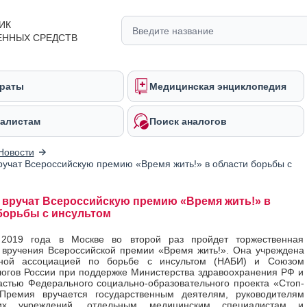
ИК
ЕННЫХ СРЕДСТВ
раты
Медицинская энциклопедия
алистам
Поиск аналогов
Новости
ручат Всероссийскую премию «Время жить!» в области борьбы с
 вручат Всероссийскую премию «Время жить!» в
борьбы с инсультом
2019 года в Москве во второй раз пройдет торжественная
вручения Всероссийской премии «Время жить!». Она учреждена
ной ассоциацией по борьбе с инсультом (НАБИ) и Союзом
огов России при поддержке Министерства здравоохранения РФ и
астью Федерального социально-образовательного проекта «Стоп-
 Премия вручается государственным деятелям, руководителям
ких учреждений, отдельным медицинским специалистам и