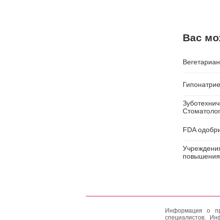
Вас мо
Вегетариан
Гипонатрие
Зуботехнич
Стоматолог
FDA одобри
Учреждения
повышения 
Информация о пр
специалистов. Ин