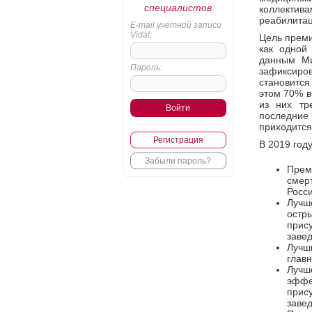
специалистов
коллектива
реабилитац
E-mail учетной записи
Vidal:
Цель преми
как одной
данным Ми
Пароль:
зафиксиро
становится
этом 70% в
из них тр
последние 
приходится
Регистрация
В 2019 год
Забыли пароль?
Прем
смер
Росс
Лучш
остр
прис
заве
Лучш
глав
Лучш
эффе
прис
заве