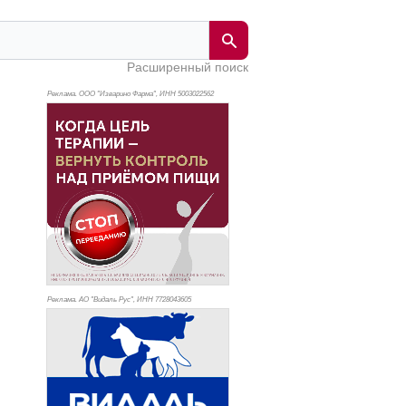
Расширенный поиск
Реклама. ООО "Изварино Фарма", ИНН 500
3022562
Реклама. АО "Видаль Рус", ИНН 772
8043605