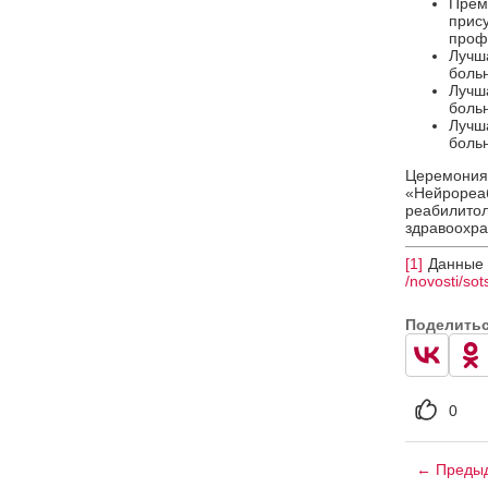
Прем
прис
проф
Лучш
боль
Лучш
боль
Лучш
боль
Церемония
«Нейрореа
реабилит
здравоохра
[1]
Данные 
/novosti
/sot
Поделить
0
← Предыд