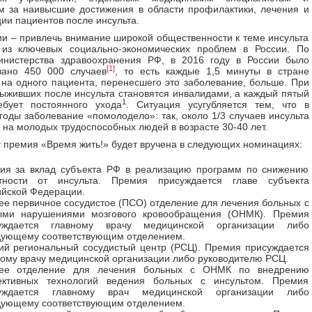
м за наивысшие достижения в области профилактики, лечения и
ии пациентов после инсульта.
и – привлечь внимание широкой общественности к теме инсульта
 из ключевых социально-экономических проблем в России. По
нистерства здравоохранения РФ, в 2016 году в России было
[1]
вано 450 000 случаев
, то есть каждые 1,5 минуты в стране
 на одного пациента, перенесшего это заболевание, больше. При
ыживших после инсульта становятся инвалидами, а каждый пятый
1
ебует постоянного ухода
. Ситуация усугубляется тем, что в
годы заболевание «помолодело»: так, около 1/3 случаев инсульта
 на молодых трудоспособных людей в возрасте 30-40 лет.
у премия «Время жить!» будет вручена в следующих номинациях:
ия за вклад субъекта РФ в реализацию программ по снижению
тности от инсульта. Премия присуждается главе субъекта
ийской Федерации.
ее первичное сосудистое (ПСО) отделение для лечения больных с
ыми нарушениями мозгового кровообращения (ОНМК). Премия
уждается главному врачу медицинской организации либо
дующему соответствующим отделением.
ий региональный сосудистый центр (РСЦ). Премия присуждается
ному врачу медицинской организации либо руководителю РСЦ.
ее отделение для лечения больных с ОНМК по внедрению
ктивных технологий ведения больных с инсультом. Премия
уждается главному врач медицинской организации либо
дующему соответствующим отделением.