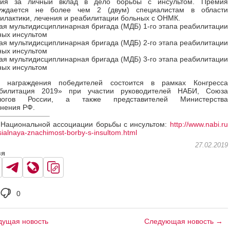
ия за личный вклад в дело борьбы с инсультом. Премия
уждается не более чем 2 (двум) специалистам в области
илактики, лечения и реабилитации больных с ОНМК.
ая мультидисциплинарная бригада (МДБ) 1-го этапа реабилитации
ных инсультом
ая мультидисциплинарная бригада (МДБ) 2-го этапа реабилитации
ных инсультом
ая мультидисциплинарная бригада (МДБ) 3-го этапа реабилитации
ных инсультом
 награждения победителей состоится в рамках Конгресса
билитация 2019» при участии руководителей НАБИ, Союза
ологов России, а также представителей Министерства
нения РФ.
Национальной ассоциации борьбы с инсультом:
http:
/
/www.nabi.ru
sialnaya-znachimost-borby-s-insultom.html
27.02.2019
ся
0
ущая новость
Следующая новость →