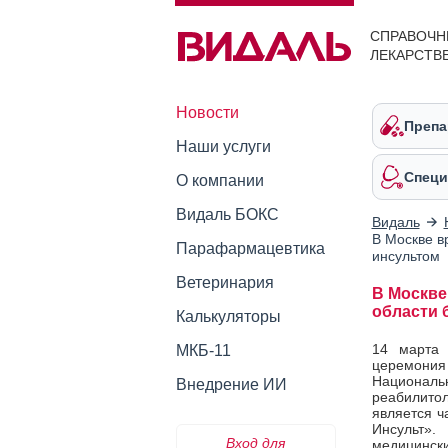
СПРАВОЧН
ЛЕКАРСТВ
Новости
Препа
Наши услуги
Специ
О компании
Видаль БОКС
Видаль
В Москве в
Парафармацевтика
инсультом
Ветеринария
В Москве
области 
Калькуляторы
14 марта 
МКБ-11
церемония 
Националь
Внедрение ИИ
реабилитол
является ч
Инсульт».
Вход для
медицинс