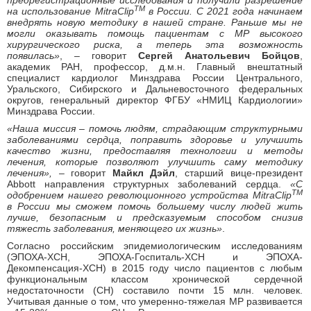
TM
на использование MitraClip
в России. С 2021 года начинаем
внедрять новую методику в нашей стране. Раньше мы не
могли оказывать помощь пациентам с МР высокого
хирургического риска, а теперь эта возможность
появилась»
, – говорит
Сергей Анатольевич Бойцов
,
академик РАН, профессор, д.м.н. Главный внештатный
специалист кардиолог Минздрава России Центрального,
Уральского, Сибирского и Дальневосточного федеральных
округов, генеральный директор ФГБУ «НМИЦ Кардиологии»
Минздрава России.
«Наша миссия – помочь людям, страдающим структурными
заболеваниями сердца, поправить здоровье и улучшить
качество жизни, предоставляя технологии и методы
лечения, которые позволяют улучшить саму методику
лечения»,
– говорит
Майкл Дэйл
, старший вице-президент
Abbott направления структурных заболеваний сердца.
«С
TM
одобрением нашего революционного устройства MitraClip
в России мы сможем помочь большему числу людей жить
лучше, безопасным и предсказуемым способом снизив
тяжесть заболевания, меняющего их жизнь»
.
Согласно российским эпидемиологическим исследованиям
(ЭПОХА-ХСН, ЭПОХА-Госпиталь-ХСН и ЭПОХА-
Декомпенсация-ХСН) в 2015 году число пациентов с любым
функциональным классом хронической сердечной
недостаточности (СН) составило почти 15 млн. человек.
Учитывая данные о том, что умеренно-тяжелая МР развивается