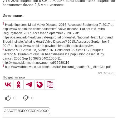
у 15-20% пациентов с СН, в России количество таких пациентов
составляет более 2,6 млн. человек.
Источники:
1
Healthline.com. Mitral Valve Disease. 2016. Accessed September 7, 2017 at:
http://www.healthline.com/health/mitral-valve-disease. Patient Info. Mitral
Regurgitation. 2017. Accessed September 7, 2017 at:
https://patient.info/health/mitral-regurgitation-leaflet. National Heart, Lung and
Blood Institute. What is Heart Valve Disease? 2015. Accessed September 7,
2017 at: https://www.nhlbi.nih.gov/health/health-topics/topics/hvd.
2
Nkomo VT, Gardin JM, Skelton TN, Gottdiener JS, Scott CG, Enriquez-
Sarano M. Burden of valvular heart diseases: a population-based study.
Lancet. 2006 Sep 16;368(9540):1005-11.
http://www.ncbi.nlm.nih.gov/pubmed/16980116
3
http://www.abbottvascular.com/docs/ifu/structural_heart/eIFU_MitraClip.pdf
08.02.2021
Поделиться
0
0
ЭББОТТ ЛЭБОРАТОРИЗ ООО