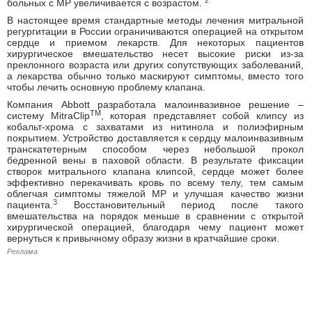
больных с МР увеличивается с возрастом.
В настоящее время стандартные методы лечения митральной
регургитации в России ограничиваются операцией на открытом
сердце и приемом лекарств. Для некоторых пациентов
хирургическое вмешательство несет высокие риски из-за
преклонного возраста или других сопутствующих заболеваний,
а лекарства обычно только маскируют симптомы, вместо того
чтобы лечить основную проблему клапана.
Компания Abbott разработала малоинвазивное решение –
TM
систему MitraClip
, которая представляет собой клипсу из
кобальт-хрома c захватами из нитинола и полиэфирным
покрытием. Устройство доставляется к сердцу малоинвазивным
транскатетерным способом через небольшой прокол
бедренной вены в паховой области. В результате фиксации
створок митрального клапана клипсой, сердце может более
эффективно перекачивать кровь по всему телу, тем самым
облегчая симптомы тяжелой МР и улучшая качество жизни
3
пациента.
Восстановительный период после такого
вмешательства на порядок меньше в сравнении с открытой
хирургической операцией, благодаря чему пациент может
вернуться к привычному образу жизни в кратчайшие сроки.
Реклама