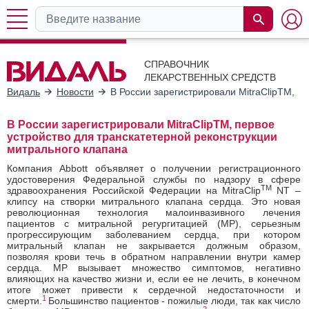
СПРАВОЧНИК
ЛЕКАРСТВЕННЫХ СРЕДСТВ
Видаль
Новости
В России зарегистрировали MitraClipTM, п
В России зарегистрировали MitraClipTM, первое
устройство для транскатетерной реконструкции
митрального клапана
Компания Abbott объявляет о получении регистрационного
удостоверения Федеральной службы по надзору в сфере
TM
здравоохранения Российской Федерации на MitraClip
NT –
клипсу на створки митрального клапана сердца. Это новая
революционная технология малоинвазивного лечения
пациентов с митральной регургитацией (МР), серьезным
прогрессирующим заболеванием сердца, при котором
митральный клапан не закрывается должным образом,
позволяя крови течь в обратном направлении внутри камер
сердца. МР вызывает множество симптомов, негативно
влияющих на качество жизни и, если ее не лечить, в конечном
итоге может привести к сердечной недостаточности и
1
смерти.
Большинство пациентов - пожилые люди, так как число
2