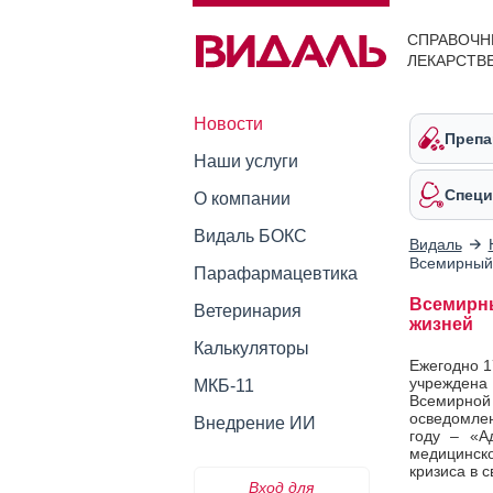
СПРАВОЧН
ЛЕКАРСТВ
Новости
Препа
Наши услуги
Специ
О компании
Видаль БОКС
Видаль
Всемирный 
Парафармацевтика
Всемирны
Ветеринария
жизней
Калькуляторы
Ежегодно 1
учреждена 
МКБ-11
Всемирн
осведомлен
Внедрение ИИ
году – «А
медицинск
кризиса в 
Вход для