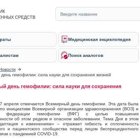
ИК
ЕННЫХ СРЕДСТВ
раты
Медицинская энциклопедия
алистам
Поиск аналогов
Новости
день гемофилии: сила науки для сохранения жизней
й день гемофилии: сила науки для сохранения
7 апреля отмечается Всемирный день гемофилии. Эта дата была
по инициативе Всемирной организации здравоохранения (ВОЗ) и
ой федерации гемофилии (ВФГ) с целью повышения
ности об этом редком и опасном заболевании. Тема Дня в этом
даптация к изменениям» – отражает гибкость и сплоченность
ого и пациентского сообщества перед лицом беспрецедентного
связи с пандемией COVID-19.