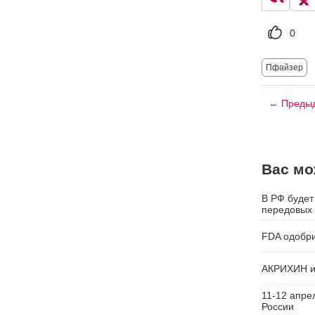
0
Пфайзер
← Предыд
Вас мо
В РФ будет
передовых 
FDA одобри
АКРИХИН и
11-12 апре
России