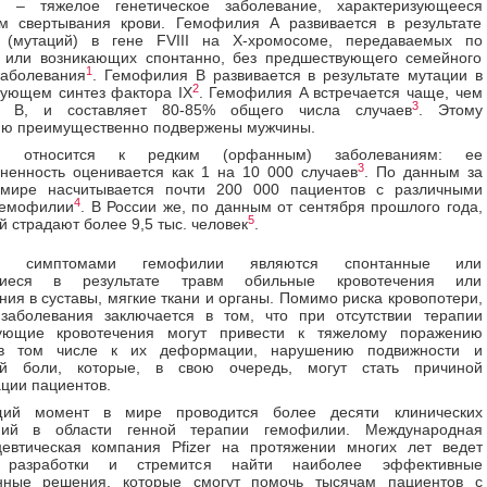
 – тяжелое генетическое заболевание, характеризующееся
м свертывания крови. Гемофилия A развивается в результате
 (мутаций) в гене FVIII на X-хромосоме, передаваемых по
у или возникающих спонтанно, без предшествующего семейного
1
заболевания
. Гемофилия B развивается в результате мутации в
2
рующем синтез фактора IX
. Гемофилия A встречается чаще, чем
3
я B, и составляет 80-85% общего числа случаев
. Этому
ию преимущественно подвержены мужчины.
я относится к редким (орфанным) заболеваниям: ее
3
ненность оценивается как 1 на 10 000 случаев
. По данным за
 мире насчитывается почти 200 000 пациентов с различными
4
емофилии
. В России же, по данным от сентября прошлого года,
5
 страдают более 9,5 тыс. человек
.
ми симптомами гемофилии являются спонтанные или
щиеся в результате травм обильные кровотечения или
ния в суставы, мягкие ткани и органы. Помимо риска кровопотери,
 заболевания заключается в том, что при отсутствии терапии
ующие кровотечения могут привести к тяжелому поражению
 в том числе к их деформации, нарушению подвижности и
ой боли, которые, в свою очередь, могут стать причиной
ции пациентов.
щий момент в мире проводится более десяти клинических
ний в области генной терапии гемофилии. Международная
евтическая компания Pfizer на протяжении многих лет ведет
 разработки и стремится найти наиболее эффективные
нные решения, которые смогут помочь тысячам пациентов с