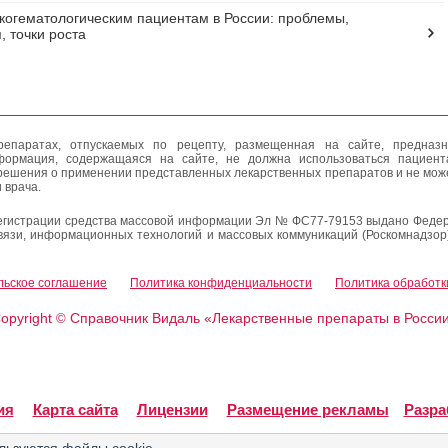
огематологическим пациентам в России: проблемы,
, точки роста
епаратах, отпускаемых по рецепту, размещенная на сайте, предназн
формация, содержащаяся на сайте, не должна использоваться пациен
решения о применении представленных лекарственных препаратов и не мож
 врача.
егистрации средства массовой информации Эл № ФС77-79153 выдано Федер
вязи, информационных технологий и массовых коммуникаций (Роскомнадзор
льское соглашение
Политика конфиденциальности
Политика обработк
opyright
Справочник Видаль «Лекарственные препараты в Росси
©
ия
Карта сайта
Лицензии
Размещение рекламы
Разра