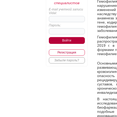
Гемофилия
специалистов
нарушение
E-mail учетной записи
изменений
Vidal:
наследств
анамнеза 
гене, коди
Пароль:
гемофили
заболеван
Гемофили
распростра
2019 г. в
формами г
Регистрация
гемофилией
Забыли пароль?
Основны
развиваю
кровоизлия
опасность
рецидивир
суставов,
хроническ
инвалидиза
В настоя
исследова
биофармац
подобные
инновацио