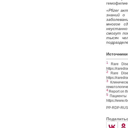
гемофилией
«Pfizer а
знаний о
заболева
многое с
неустанно
смогут по
тысяч чел
подразделе
Источники
1
Rare Disea
https://raredi
2
Rare Disea
https://raredi
3
Клинически
гематологиче
4
Report on th
5
Пациенты с
https://www.
PP-RDP-RUS-
Поделить