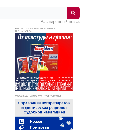
Расширенный поиск
Реклама. ЗАО «ФармФирма «Сотекс»,
ИНН 771
5240941
Реклама. АО "Видаль Рус", ИНН 772
8043605