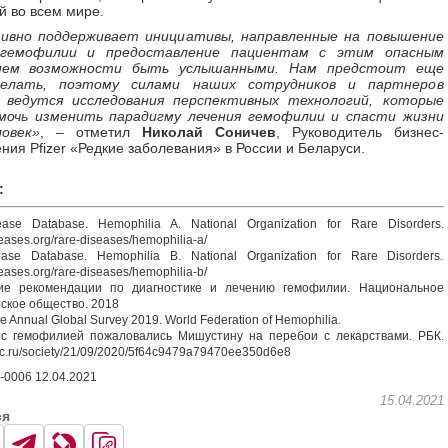
 во всем мире.
ктивно поддерживает инициативы, направленные на повышение
 гемофилии и предоставление пациентам с этим опасным
нием возможности быть услышанными. Нам предстоит еще
делать, поэтому силами наших сотрудников и партнеров
 ведутся исследования перспективных технологий, которые
мочь изменить парадигму лечения гемофилии и спасти жизни
овек»
, – отметил
Николай Соничев
, Руководитель бизнес-
ния Pfizer «Редкие заболевания» в России и Беларуси.
:
se Database. Hemophilia A. National Organization for Rare Disorders.
seases.org/rare-diseases/hemophilia-a/
se Database. Hemophilia B. National Organization for Rare Disorders.
seases.org/rare-diseases/hemophilia-b/
е рекомендации по диагностике и лечению гемофилии. Национальное
ское общество. 2018
e Annual Global Survey 2019. World Federation of Hemophilia.
 гемофилией пожаловались Мишустину на перебои с лекарствами. РБК.
rbc.ru/society/21/09/2020/5f64c9479a79470ee350d6e8
0006 12.04.2021
15.04.2021
ся