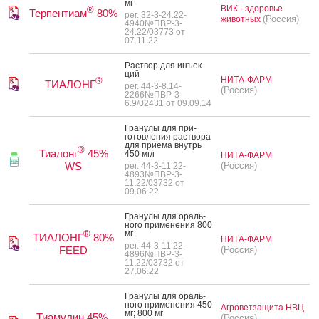
мг
ВИК - здоровье
®
Терпентиам
80%
рег. 32-3-24.22-
(Россия)
животных
4940№ПВР-3-
24.22/03773 от
07.11.22
Рас­твор для инъ­ек­
ций
НИТА-ФАРМ
®
ТИАЛОНГ
рег. 44-3-8.14-
(Россия)
2266№ПВР-3-
6.9/02431 от 09.09.14
Гра­нулы для при­
готов­ле­ния рас­тво­ра
для при­ема внутрь
®
Тиалонг
45%
450 мг/г
НИТА-ФАРМ
WS
(Россия)
рег. 44-3-11.22-
4893№ПВР-3-
11.22/03732 от
09.06.22
Гра­нулы для ораль­
но­го при­мене­ния 800
мг
®
ТИАЛОНГ
80%
НИТА-ФАРМ
рег. 44-3-11.22-
FEED
(Россия)
4896№ПВР-3-
11.22/03732 от
27.06.22
Гра­нулы для ораль­
но­го при­мене­ния 450
Агроветзащита НВЦ
мг; 800 мг
Тиамулин 45%,
(Россия)