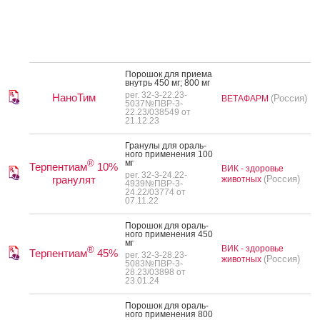
По­рошок для при­ема
внутрь 450 мг; 800 мг
рег. 32-3-22.23-
НаноТим
(Россия)
ВЕТАФАРМ
5037№ПВР-3-
22.23/038549 от
21.12.23
Гра­нулы для ораль­
но­го при­мене­ния 100
мг
®
Терпентиам
10%
ВИК - здоровье
рег. 32-3-24.22-
гранулят
(Россия)
животных
4939№ПВР-3-
24.22/03774 от
07.11.22
По­рошок для ораль­
но­го при­мене­ния 450
мг
ВИК - здоровье
®
Терпентиам
45%
рег. 32-3-28.23-
(Россия)
животных
5083№ПВР-3-
28.23/03898 от
23.01.24
По­рошок для ораль­
но­го при­мене­ния 800