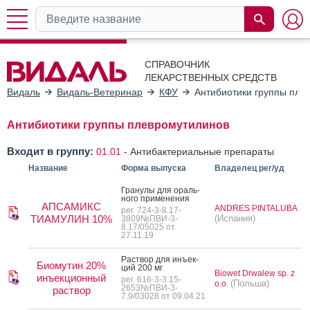
СПРАВОЧНИК
ЛЕКАРСТВЕННЫХ СРЕДСТВ
Видаль
Видаль-Ветеринар
КФУ
Антибиотики группы пле
Антибиотики группы плевромутилинов
Входит в группу:
01.01
-
Антибактериальные препараты
Название
Форма выпуска
Владелец рег/уд
Гра­нулы для ораль­
но­го при­мене­ния
АПСАМИКС
ANDRES PINTALUBA
рег. 724-3-8.17-
ТИАМУЛИН 10%
(Испания)
3809№ПВИ-3-
8.17/05025 от
27.11.19
Рас­твор для инъ­ек­
Биомутин 20%
ций 200 мг
Biowet Drwalew sp. z
инъекционный
рег. 616-3-3.15-
(Польша)
o.o.
2653№ПВИ-3-
раствор
7.9/03028 от 09.04.21