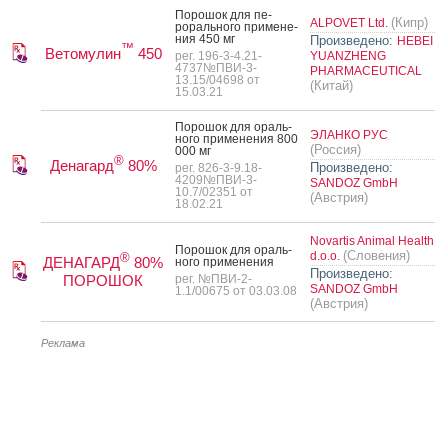
По­рошок для пе­
(Кипр)
ALPOVET Ltd.
рораль­но­го при­мене­
ния 450 мг
Произведено:
HEBEI
™
Ветомулин
450
рег. 196-3-4.21-
YUANZHENG
4737№ПВИ-3-
PHARMACEUTICAL
13.15/04698 от
(Китай)
15.03.21
По­рошок для ораль­
ЭЛАНКО РУС
но­го при­мене­ния 800
(Россия)
000 мг
®
Денагард
80%
Произведено:
рег. 826-3-9.18-
4209№ПВИ-3-
SANDOZ GmbH
10.7/02351 от
(Австрия)
18.02.21
Novartis Animal Health
По­рошок для ораль­
(Словения)
d.o.o.
®
ДЕНАГАРД
80%
но­го при­мене­ния
Произведено:
ПОРОШОК
рег. №ПВИ-2-
SANDOZ GmbH
1.1/00675 от 03.03.08
(Австрия)
Реклама