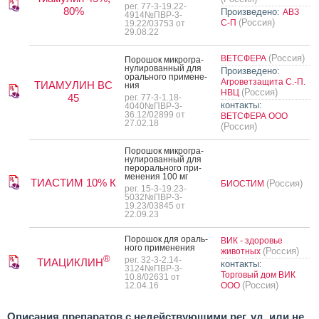
рег. 77-3-19.22-
80%
Произведено:
АВЗ
4914№ПВР-3-
(Россия)
С-П
19.22/03753 от
29.08.22
(Россия)
ВЕТСФЕРА
По­рошок мик­рогра­
нули­рован­ный для
Произведено:
ораль­но­го при­мене­
Агроветзащита С.-П.
ТИАМУЛИН ВС
ния
(Россия)
НВЦ
45
рег. 77-3-1.18-
контакты:
4040№ПВР-3-
36.12/02899 от
ВЕТСФЕРА ООО
27.02.18
(Россия)
По­рошок мик­рогра­
нули­рован­ный для
пе­рораль­но­го при­
мене­ния 100 мг
ТИАСТИМ 10% К
(Россия)
БИОСТИМ
рег. 15-3-19.23-
5032№ПВР-3-
19.23/03845 от
22.09.23
По­рошок для ораль­
ВИК - здоровье
но­го при­мене­ния
(Россия)
животных
®
рег. 32-3-2.14-
ТИАЦИКЛИН
контакты:
3124№ПВР-3-
Торговый дом ВИК
10.8/02631 от
(Россия)
12.04.16
ООО
Описания препаратов с недействующими рег. уд. или не