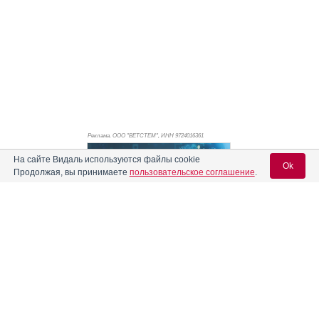
Реклама. ООО "ВЕТСТЕМ", ИНН 972
4016361
На сайте Видаль используются файлы cookie
Ok
Продолжая, вы принимаете
пользовательское соглашение
.
Вход для специалистов
E-mail учетной записи Vidal:
Пароль:
Реклама. АО "Видаль Рус", ИНН 772
8043605