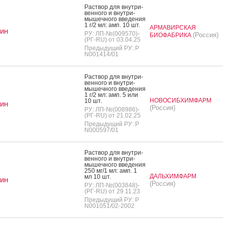
Рас­твор для внут­ри­
вен­но­го и внут­ри­
мышеч­но­го вве­дения
1 г/2 мл: амп. 10 шт.
АРМАВИРСКАЯ
ин
РУ: ЛП-№(009570)-
(Россия)
БИОФАБРИКА
(РГ-RU) от 03.04.25
Предыдущий РУ: Р
N001414/01
Рас­твор для внут­ри­
вен­но­го и внут­ри­
мышеч­но­го вве­дения
1 г/2 мл: амп. 5 или
НОВОСИБХИМФАРМ
10 шт.
ин
(Россия)
РУ: ЛП-№(008986)-
(РГ-RU) от 21.02.25
Предыдущий РУ: Р
N000597/01
Рас­твор для внут­ри­
вен­но­го и внут­ри­
мышеч­но­го вве­дения
250 мг/1 мл: амп. 1
ДАЛЬХИМФАРМ
мл 10 шт.
ин
(Россия)
РУ: ЛП-№(003848)-
(РГ-RU) от 29.11.23
Предыдущий РУ: Р
N001051/02-2002