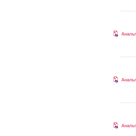
Анальг
Анальг
Анальг