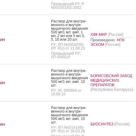
Предыдущий РУ: Р
N001051/02-2002
Рас­твор для внут­ри­
вен­но­го и внут­ри­
мышеч­но­го вве­дения
500 мг/1 мл: амп. 1
(Россия)
ХФК МИР
мл, 2 мл или 5 мл 3,
ин
5, 10 или 20 шт.
Произведено:
НПК
(Россия)
РУ: ЛП-№(003039)-
ЭСКОМ
(РГ-RU) от 21.08.23
Предыдущий РУ:
ЛП-008410
Рас­твор для внут­ри­
вен­но­го и внут­ри­
БОРИСОВСКИЙ ЗАВОД
мышеч­но­го вве­дения
МЕДИЦИНСКИХ
500 мг/1 мл: амп. 10
ин
ПРЕПАРАТОВ
шт.
(Республика Беларусь)
РУ: ЛС-000904 от
18.08.10
Рас­твор для внут­ри­
вен­но­го и внут­ри­
мышеч­но­го вве­дения
500 мг/1 мл: амп. 10
шт.
ин
(Россия)
БИОСИНТЕЗ
РУ: ЛП-№(014168)-
(РГ-RU) от 30.03.26