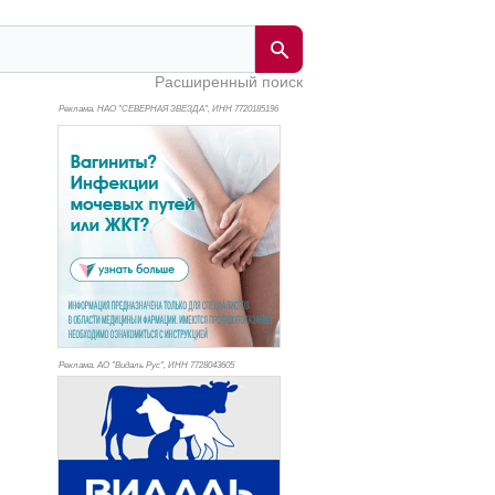
Расширенный поиск
Реклама. НАО "СЕВЕРНАЯ ЗВЕЗДА", ИНН 772
0185196
Реклама. АО "Видаль Рус", ИНН 772
8043605