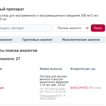
ый препарат
створ для внутривенного и внутримышечного введения 500 мг/1 мл:
0 шт.
аналоги
Групповые аналоги
Нозологические аналоги
ты поиска аналогов
налоги: 27
ие
Форма выпуска
Владелец рег. уд.
Рас­твор для внут­ри­
вен­но­го и внут­ри­
мышеч­но­го вве­дения
1 г/2 мл: амп. 10 шт.
ин
(Россия)
БИОСИНТЕЗ
РУ: ЛП-№(014168)-
(РГ-RU) от 30.03.26
Предыдущий РУ: Р
N001286/02