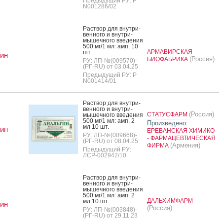
Предыдущий РУ: Р
N001286/02
Рас­твор для внут­ри­
вен­но­го и внут­ри­
мышеч­но­го вве­дения
500 мг/1 мл: амп. 10
АРМАВИРСКАЯ
шт.
ин
(Россия)
БИОФАБРИКА
РУ: ЛП-№(009570)-
(РГ-RU) от 03.04.25
Предыдущий РУ: Р
N001414/01
Рас­твор для внут­ри­
вен­но­го и внут­ри­
(Россия)
СТАТУСФАРМ
мышеч­но­го вве­дения
500 мг/1 мл: амп. 2
Произведено:
мл 10 шт.
ин
ЕРЕВАНСКАЯ ХИМИКО
РУ: ЛП-№(009668)-
- ФАРМАЦЕВТИЧЕСКАЯ
(РГ-RU) от 08.04.25
(Армения)
ФИРМА
Предыдущий РУ:
ЛСР-002942/10
Рас­твор для внут­ри­
вен­но­го и внут­ри­
мышеч­но­го вве­дения
500 мг/1 мл: амп. 2
ДАЛЬХИМФАРМ
мл 10 шт.
ин
(Россия)
РУ: ЛП-№(003848)-
(РГ-RU) от 29.11.23