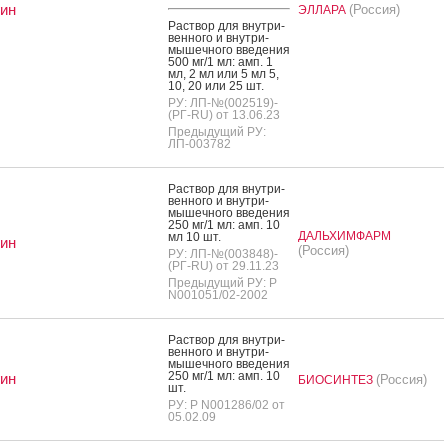
ин
(Россия)
ЭЛЛАРА
Рас­твор для внут­ри­
вен­но­го и внут­ри­
мышеч­но­го вве­дения
500 мг/1 мл: амп. 1
мл, 2 мл или 5 мл 5,
10, 20 или 25 шт.
РУ: ЛП-№(002519)-
(РГ-RU) от 13.06.23
Предыдущий РУ:
ЛП-003782
Рас­твор для внут­ри­
вен­но­го и внут­ри­
мышеч­но­го вве­дения
250 мг/1 мл: амп. 10
ДАЛЬХИМФАРМ
мл 10 шт.
ин
(Россия)
РУ: ЛП-№(003848)-
(РГ-RU) от 29.11.23
Предыдущий РУ: Р
N001051/02-2002
Рас­твор для внут­ри­
вен­но­го и внут­ри­
мышеч­но­го вве­дения
250 мг/1 мл: амп. 10
ин
(Россия)
БИОСИНТЕЗ
шт.
РУ: Р N001286/02 от
05.02.09