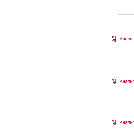
Анальг
Анальг
Анальг