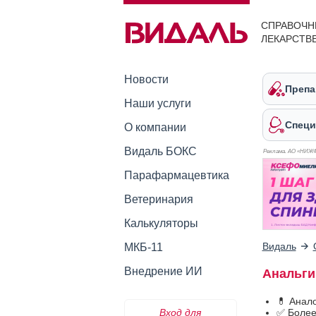
СПРАВОЧН
ЛЕКАРСТВ
Новости
Препа
Наши услуги
Специ
О компании
Видаль БОКС
Реклама. АО «НИЖ
Парафармацевтика
Ветеринария
Калькуляторы
Видаль
МКБ-11
Внедрение ИИ
Анальги
💊 Анал
Вход для
✅ Более