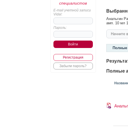
специалистов
E-mail учетной записи
Выбранн
Vidal:
Анальгин Ра
амп. 10 мл 1
Пароль:
Полные 
Регистрация
Результа
Забыли пароль?
Полные а
Назван
Анальг