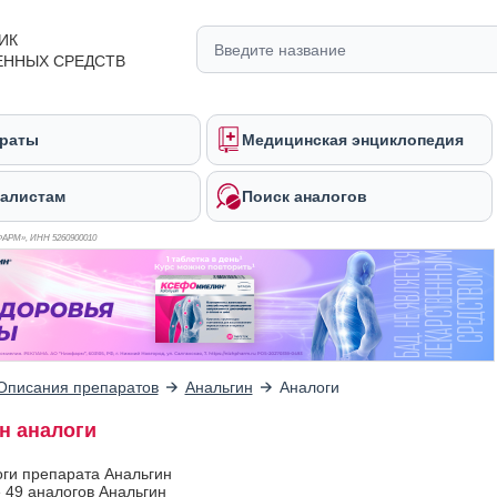
ИК
ЕННЫХ СРЕДСТВ
раты
Медицинская энциклопедия
алистам
Поиск аналогов
ФАРМ», ИНН 526
0900010
Описания препаратов
Анальгин
Аналоги
н аналоги
оги препарата Анальгин
 49 аналогов Анальгин