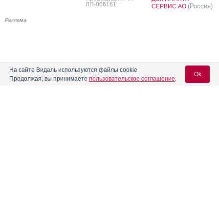
ЛП-006161
(Россия)
СЕРВИС АО
Реклама
На сайте Видаль используются файлы cookie
Ok
Продолжая, вы принимаете
пользовательское соглашение
.
Вход для специалистов
E-mail учетной записи Vidal:
Пароль: