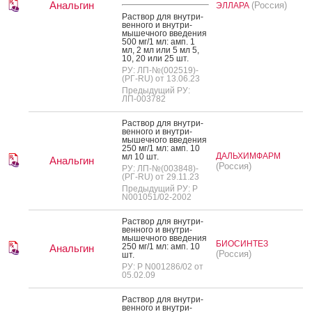
Анальгин
(Россия)
ЭЛЛАРА
Рас­твор для внут­ри­
вен­но­го и внут­ри­
мышеч­но­го вве­дения
500 мг/1 мл: амп. 1
мл, 2 мл или 5 мл 5,
10, 20 или 25 шт.
РУ: ЛП-№(002519)-
(РГ-RU) от 13.06.23
Предыдущий РУ:
ЛП-003782
Рас­твор для внут­ри­
вен­но­го и внут­ри­
мышеч­но­го вве­дения
250 мг/1 мл: амп. 10
ДАЛЬХИМФАРМ
мл 10 шт.
Анальгин
(Россия)
РУ: ЛП-№(003848)-
(РГ-RU) от 29.11.23
Предыдущий РУ: Р
N001051/02-2002
Рас­твор для внут­ри­
вен­но­го и внут­ри­
мышеч­но­го вве­дения
БИОСИНТЕЗ
250 мг/1 мл: амп. 10
Анальгин
(Россия)
шт.
РУ: Р N001286/02 от
05.02.09
Рас­твор для внут­ри­
вен­но­го и внут­ри­