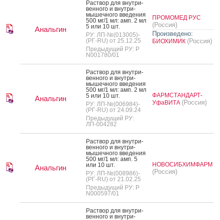
Рас­твор для внут­ри­
вен­но­го и внут­ри­
мышеч­но­го вве­дения
ПРОМОМЕД РУС
500 мг/1 мл: амп. 2 мл
(Россия)
5 или 10 шт.
Анальгин
Произведено:
РУ: ЛП-№(013005)-
(РГ-RU) от 25.12.25
(Россия)
БИОХИМИК
Предыдущий РУ: Р
N001780/01
Рас­твор для внут­ри­
вен­но­го и внут­ри­
мышеч­но­го вве­дения
500 мг/1 мл: амп. 2 мл
ФАРМСТАНДАРТ-
5 или 10 шт.
Анальгин
(Россия)
УфаВИТА
РУ: ЛП-№(006984)-
(РГ-RU) от 24.09.24
Предыдущий РУ:
ЛП-004282
Рас­твор для внут­ри­
вен­но­го и внут­ри­
мышеч­но­го вве­дения
500 мг/1 мл: амп. 5
НОВОСИБХИМФАРМ
или 10 шт.
Анальгин
(Россия)
РУ: ЛП-№(008986)-
(РГ-RU) от 21.02.25
Предыдущий РУ: Р
N000597/01
Рас­твор для внут­ри­
вен­но­го и внут­ри­