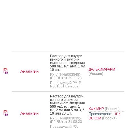
Рас­твор для внут­ри­
вен­но­го и внут­ри­
мышеч­но­го вве­дения
500 мг/1 мл: амп. 1 мл
ДАЛЬХИМФАРМ
10 шт.
Анальгин
(Россия)
РУ: ЛП-№(003848)-
(РГ-RU) от 29.11.23
Предыдущий РУ: Р
N001051/02-2002
Рас­твор для внут­ри­
вен­но­го и внут­ри­
мышеч­но­го вве­дения
500 мг/1 мл: амп. 1
(Россия)
ХФК МИР
мл, 2 мл или 5 мл 3, 5,
Анальгин
10 или 20 шт.
Произведено:
НПК
(Россия)
РУ: ЛП-№(003039)-
ЭСКОМ
(РГ-RU) от 21.08.23
Предыдущий РУ: