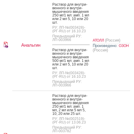
Рас­твор для внут­ри­
вен­но­го и внут­ри­
мышеч­но­го вве­дения
250 мг/1 мл: амп. 1 мл
или 2 мл 5, 10 или 20
шт.
РУ: ЛП-№(003428)-
(РГ-RU) от 16.10.23
Предыдущий РУ:
ЛП-003966
(Россия)
АТОЛЛ
Анальгин
Произведено:
ОЗОН
Рас­твор для внут­ри­
(Россия)
вен­но­го и внут­ри­
мышеч­но­го вве­дения
500 мг/1 мл: амп. 1 мл
или 2 мл 5, 10 или 20
шт.
РУ: ЛП-№(003428)-
(РГ-RU) от 16.10.23
Предыдущий РУ:
ЛП-003966
Рас­твор для внут­ри­
вен­но­го и внут­ри­
мышеч­но­го вве­дения
250 мг/1 мл: амп. 1
мл, 2 мл или 5 мл 5,
10, 20 или 25 шт.
РУ: ЛП-№(002519)-
(РГ-RU) от 13.06.23
Предыдущий РУ:
ЛП-003782