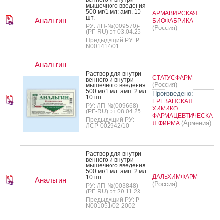
мышеч­но­го вве­дения
500 мг/1 мл: амп. 10
АРМАВИРСКАЯ
шт.
Анальгин
БИОФАБРИКА
РУ: ЛП-№(009570)-
(Россия)
(РГ-RU) от 03.04.25
Предыдущий РУ: Р
N001414/01
Анальгин
Рас­твор для внут­ри­
СТАТУСФАРМ
вен­но­го и внут­ри­
(Россия)
мышеч­но­го вве­дения
500 мг/1 мл: амп. 2 мл
Произведено:
10 шт.
ЕРЕВАНСКАЯ
РУ: ЛП-№(009668)-
ХИМИКО -
(РГ-RU) от 08.04.25
ФАРМАЦЕВТИЧЕСКА
Предыдущий РУ:
(Армения)
Я ФИРМА
ЛСР-002942/10
Рас­твор для внут­ри­
вен­но­го и внут­ри­
мышеч­но­го вве­дения
500 мг/1 мл: амп. 2 мл
ДАЛЬХИМФАРМ
10 шт.
Анальгин
(Россия)
РУ: ЛП-№(003848)-
(РГ-RU) от 29.11.23
Предыдущий РУ: Р
N001051/02-2002