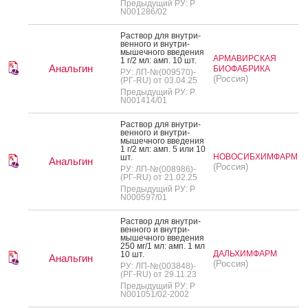
Предыдущий РУ: Р
N001286/02
Рас­твор для внут­ри­
вен­но­го и внут­ри­
мышеч­но­го вве­дения
АРМАВИРСКАЯ
1 г/2 мл: амп. 10 шт.
Анальгин
БИОФАБРИКА
РУ: ЛП-№(009570)-
(Россия)
(РГ-RU) от 03.04.25
Предыдущий РУ: Р
N001414/01
Рас­твор для внут­ри­
вен­но­го и внут­ри­
мышеч­но­го вве­дения
1 г/2 мл: амп. 5 или 10
НОВОСИБХИМФАРМ
шт.
Анальгин
(Россия)
РУ: ЛП-№(008986)-
(РГ-RU) от 21.02.25
Предыдущий РУ: Р
N000597/01
Рас­твор для внут­ри­
вен­но­го и внут­ри­
мышеч­но­го вве­дения
250 мг/1 мл: амп. 1 мл
ДАЛЬХИМФАРМ
10 шт.
Анальгин
(Россия)
РУ: ЛП-№(003848)-
(РГ-RU) от 29.11.23
Предыдущий РУ: Р
N001051/02-2002