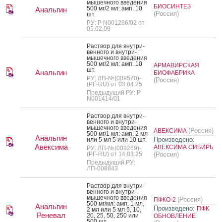
мышеч­но­го вве­дения
БИОСИНТЕЗ
500 мг/2 мл: амп. 10
Анальгин
(Россия)
шт.
РУ: Р N001286/02 от
05.02.09
Рас­твор для внут­ри­
вен­но­го и внут­ри­
мышеч­но­го вве­дения
500 мг/2 мл: амп. 10
АРМАВИРСКАЯ
шт.
Анальгин
БИОФАБРИКА
РУ: ЛП-№(009570)-
(Россия)
(РГ-RU) от 03.04.25
Предыдущий РУ: Р
N001414/01
Рас­твор для внут­ри­
вен­но­го и внут­ри­
мышеч­но­го вве­дения
(Россия)
АВЕКСИМА
500 мг/1 мл: амп. 2 мл
Анальгин
Произведено:
или 5 мл 5 или 10 шт.
Авексима
АВЕКСИМА СИБИРЬ
РУ: ЛП-№(009269)-
(РГ-RU) от 14.03.25
(Россия)
Предыдущий РУ:
ЛП-008843
Рас­твор для внут­ри­
вен­но­го и внут­ри­
мышеч­но­го вве­дения
(Россия)
ПФКО-2
500 мг/мл: амп. 1 мл,
Анальгин
Произведено:
ПФК
2 мл или 5 мл 5, 10,
Реневал
20, 25, 50, 250 или
ОБНОВЛЕНИЕ
500 шт.