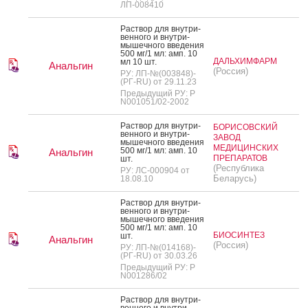
ЛП-008410
Рас­твор для внут­ри­
вен­но­го и внут­ри­
мышеч­но­го вве­дения
500 мг/1 мл: амп. 10
ДАЛЬХИМФАРМ
мл 10 шт.
Анальгин
(Россия)
РУ: ЛП-№(003848)-
(РГ-RU) от 29.11.23
Предыдущий РУ: Р
N001051/02-2002
Рас­твор для внут­ри­
БОРИСОВСКИЙ
вен­но­го и внут­ри­
ЗАВОД
мышеч­но­го вве­дения
МЕДИЦИНСКИХ
500 мг/1 мл: амп. 10
Анальгин
ПРЕПАРАТОВ
шт.
(Республика
РУ: ЛС-000904 от
Беларусь)
18.08.10
Рас­твор для внут­ри­
вен­но­го и внут­ри­
мышеч­но­го вве­дения
500 мг/1 мл: амп. 10
БИОСИНТЕЗ
шт.
Анальгин
(Россия)
РУ: ЛП-№(014168)-
(РГ-RU) от 30.03.26
Предыдущий РУ: Р
N001286/02
Рас­твор для внут­ри­
вен­но­го и внут­ри­