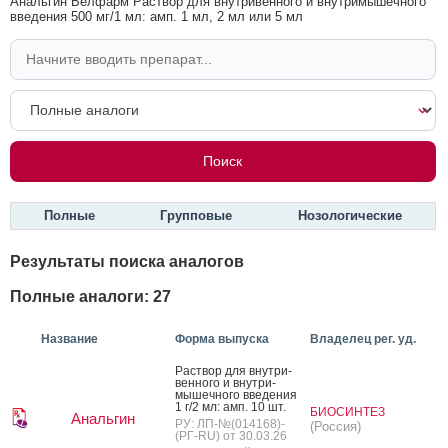
Анальгин Велфарм Раствор для внутривенного и внутримышечного
введения 500 мг/1 мл: амп. 1 мл, 2 мл или 5 мл
Полные
Групповые
Нозологические
Результаты поиска аналогов
Полные аналоги: 27
Название
Форма выпуска
Владелец рег. уд.
Рас­твор для внут­ри­
вен­но­го и внут­ри­
мышеч­но­го вве­дения
1 г/2 мл: амп. 10 шт.
БИОСИНТЕЗ
Анальгин
РУ: ЛП-№(014168)-
(Россия)
(РГ-RU) от 30.03.26