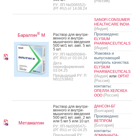
(Россия)
РУ: ЛП-№(006552)-
(РГ-RU) от 14.08.24
SANOFI CONSUMER
HEALTHCARE INDIA
(Индия)
®
Произведено:
Баралгин
М
Рас­твор для внут­ри­
вен­но­го и внут­ри­
ELYSIUM
мышеч­но­го вве­дения
PHARMACEUTICALS
500 мг/1 мл: амп. 5 мл
(Индия)
5 шт.
Упаковка и
РУ: ЛП-№(005084)-
выпускающий
(РГ-RU) от 03.04.24
контроль качества:
Дата
переоформления:
ELYSIUM
03.04.25
PHARMACEUTICALS
Предыдущий РУ: П
или
(Индия)
ОРТАТ
N011538/02
(Россия)
контакты:
ОПЕЛЛА ХЕЛСКЕА
(Россия)
ООО
ДАНСОН-БГ
Рас­твор для внут­ри­
вен­но­го и внут­ри­
(Болгария)
мышеч­но­го вве­дения
Произведено:
500 мг/1 мл: амп. 2 мл
ВЕТПРОМ
или 5 мл 5 или 10 шт.
Метамалгин
(Болгария)
РУ: ЛП-№(009547)-
(РГ-RU) от 02.04.25
контакты:
Предыдущий РУ:
ДОМИНАНТА-