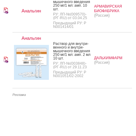
мышеч­но­го вве­дения
250 мг/1 мл: амп. 10
АРМАВИРСКАЯ
шт.
Анальгин
БИОФАБРИКА
РУ: ЛП-№(009570)-
(Россия)
(РГ-RU) от 03.04.25
Предыдущий РУ: Р
N001414/01
Анальгин
Рас­твор для внут­ри­
вен­но­го и внут­ри­
мышеч­но­го вве­дения
250 мг/1 мл: амп. 2 мл
ДАЛЬХИМФАРМ
10 шт.
(Россия)
РУ: ЛП-№(003848)-
(РГ-RU) от 29.11.23
Предыдущий РУ: Р
N001051/02-2002
Реклама