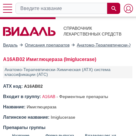
СПРАВОЧНИК
ЛЕКАРСТВЕННЫХ СРЕДСТВ
Видаль
Описания препаратов
Анатомо-Терапевтически-Хим
A16AB02 Имиглюцераза (Imiglucerase)
Анатомо-Терапевтически-Химическая (АТХ) система
классификации (ATC)
АТХ код:
A16AB02
Входит в группу:
A16AB
-
Ферментные препараты
Название:
Имиглюцераза
Латинское название:
Imiglucerase
Препараты группы
Название
Форма выпуска
Владелец рег. уд.