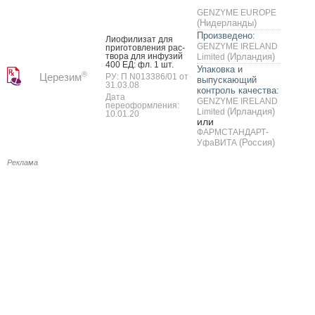
GENZYME EUROPE
(Нидерланды)
Произведено:
Ли­офи­лизат для
GENZYME IRELAND
при­готов­ле­ния рас­
тво­ра для ин­фу­зий
(Ирландия)
Limited
400 ЕД: фл. 1 шт.
Упаковка и
®
Церезим
РУ: П N013386/01 от
выпускающий
31.03.08
контроль качества:
Дата
GENZYME IRELAND
переоформления:
(Ирландия)
Limited
10.01.20
или
ФАРМСТАНДАРТ-
(Россия)
УфаВИТА
Реклама