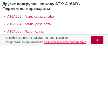
Другие подгруппы по коду АТХ: A16AB -
Ферментные препараты
A16AB03 - Агалсидаза альфа
A16AB04 - Агалсидаза бета
A16AB05 - Ларонидаза
На сайте Видаль используются файлы cookie
A16AB07 - Алглюкозидаза альфа
Ok
Продолжая, вы принимаете
пользовательское соглашение
.
A16AB08 - Галсульфаза
A16AB09 - Идурсульфаза
Вход для специалистов
A16AB10 - Велаглюцераза альфа
E-mail учетной записи Vidal:
A16AB11 - Талиглюцераза альфа
A16AB12 - Элосульфаза альфа
Пароль:
A16AB13 - Асфотаза альфа
A16AB14 - Себелипаза альфа
A16AB15 - Велманаза альфа
A16AB16 - Идурсульфаза бета