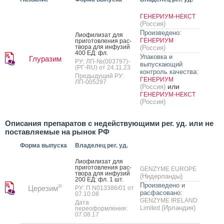
ГЕНЕРИУМ-НЕКСТ
(Россия)
Произведено:
Ли­офи­лизат для
ГЕНЕРИУМ
при­готов­ле­ния рас­
тво­ра для ин­фу­зий
(Россия)
400 ЕД: фл.
Упаковка и
Глуразим
РУ: ЛП-№(003797)-
выпускающий
(РГ-RU) от 24.11.23
контроль качества:
Предыдущий РУ:
ГЕНЕРИУМ
ЛП-005297
или
(Россия)
ГЕНЕРИУМ-НЕКСТ
(Россия)
Описания препаратов с недействующими рег. уд. или не
поставляемые на рынок РФ
Форма выпуска
Владелец рег. уд.
Ли­офи­лизат для
при­готов­ле­ния рас­
GENZYME EUROPE
тво­ра для ин­фу­зий
(Нидерланды)
200 ЕД: фл. 1 шт.
Произведено и
®
Церезим
РУ: П N013386/01 от
расфасовано:
07.10.08
GENZYME IRELAND
Дата
(Ирландия)
Limited
переоформления:
07.08.17