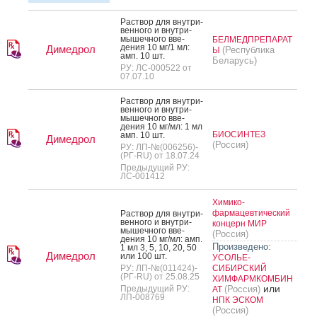
Рас­твор для внут­ри­
вен­но­го и внут­ри­
мышеч­но­го вве­
БЕЛМЕДПРЕПАРАТ
дения 10 мг/1 мл:
Димедрол
(Республика
Ы
амп. 10 шт.
Беларусь)
РУ: ЛС-000522 от
07.07.10
Рас­твор для внут­ри­
вен­но­го и внут­ри­
мышеч­но­го вве­
дения 10 мг/мл: 1 мл
БИОСИНТЕЗ
амп. 10 шт.
Димедрол
(Россия)
РУ: ЛП-№(006256)-
(РГ-RU) от 18.07.24
Предыдущий РУ:
ЛС-001412
Химико-
фармацевтический
Рас­твор для внут­ри­
вен­но­го и внут­ри­
концерн МИР
мышеч­но­го вве­
(Россия)
дения 10 мг/мл: амп.
Произведено:
1 мл 3, 5, 10, 20, 50
Димедрол
или 100 шт.
УСОЛЬЕ-
РУ: ЛП-№(011424)-
СИБИРСКИЙ
(РГ-RU) от 25.08.25
ХИМФАРМКОМБИН
или
Предыдущий РУ:
(Россия)
АТ
ЛП-008769
НПК ЭСКОМ
(Россия)