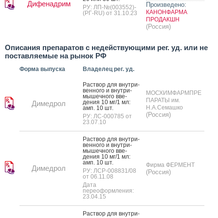
Дифенадрим
Произведено:
РУ: ЛП-№(003552)-
КАНОНФАРМА
(РГ-RU) от 31.10.23
ПРОДАКШН
(Россия)
Описания препаратов с недействующими рег. уд. или не
поставляемые на рынок РФ
Форма выпуска
Владелец рег. уд.
Рас­твор для внут­ри­
вен­но­го и внут­ри­
МОСХИМФАРМПРЕ
мышеч­но­го вве­
ПАРАТЫ им.
дения 10 мг/1 мл:
Димедрол
Н.А.Семашко
амп. 10 шт.
(Россия)
РУ: ЛС-000785 от
23.07.10
Рас­твор для внут­ри­
вен­но­го и внут­ри­
мышеч­но­го вве­
дения 10 мг/1 мл:
амп. 10 шт.
Фирма ФЕРМЕНТ
Димедрол
РУ: ЛСР-008831/08
(Россия)
от 06.11.08
Дата
переоформления:
23.04.15
Рас­твор для внут­ри­