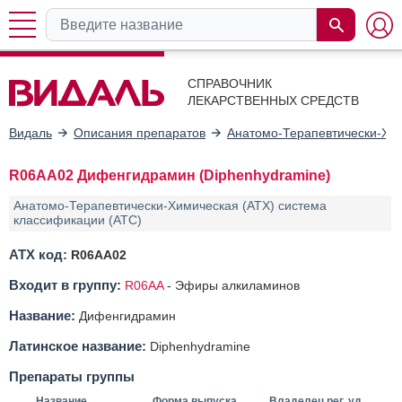
СПРАВОЧНИК
ЛЕКАРСТВЕННЫХ СРЕДСТВ
Видаль
Описания препаратов
Анатомо-Терапевтически-Хим
R06AA02 Дифенгидрамин (Diphenhydramine)
Анатомо-Терапевтически-Химическая (АТХ) система
классификации (ATC)
АТХ код:
R06AA02
Входит в группу:
R06AA
-
Эфиры алкиламинов
Название:
Дифенгидрамин
Латинское название:
Diphenhydramine
Препараты группы
Название
Форма выпуска
Владелец рег. уд.