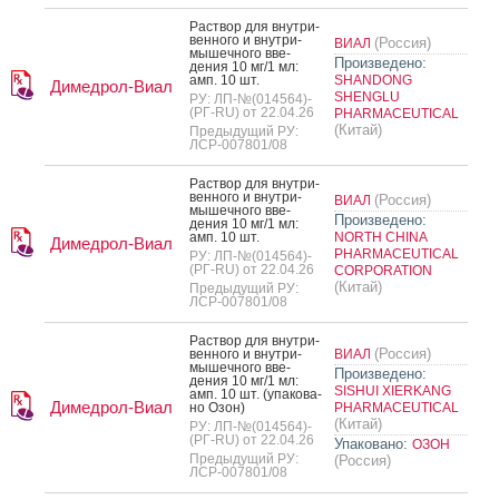
Рас­твор для внут­ри­
вен­но­го и внут­ри­
(Россия)
ВИАЛ
мышеч­но­го вве­
Произведено:
дения 10 мг/1 мл:
амп. 10 шт.
SHANDONG
Димедрол-Виал
SHENGLU
РУ: ЛП-№(014564)-
(РГ-RU) от 22.04.26
PHARMACEUTICAL
(Китай)
Предыдущий РУ:
ЛСР-007801/08
Рас­твор для внут­ри­
вен­но­го и внут­ри­
(Россия)
ВИАЛ
мышеч­но­го вве­
Произведено:
дения 10 мг/1 мл:
амп. 10 шт.
NORTH CHINA
Димедрол-Виал
PHARMACEUTICAL
РУ: ЛП-№(014564)-
(РГ-RU) от 22.04.26
CORPORATION
(Китай)
Предыдущий РУ:
ЛСР-007801/08
Рас­твор для внут­ри­
(Россия)
вен­но­го и внут­ри­
ВИАЛ
мышеч­но­го вве­
Произведено:
дения 10 мг/1 мл:
SISHUI XIERKANG
амп. 10 шт. (упа­кова­
Димедрол-Виал
но Озон)
PHARMACEUTICAL
(Китай)
РУ: ЛП-№(014564)-
(РГ-RU) от 22.04.26
Упаковано:
ОЗОН
Предыдущий РУ:
(Россия)
ЛСР-007801/08