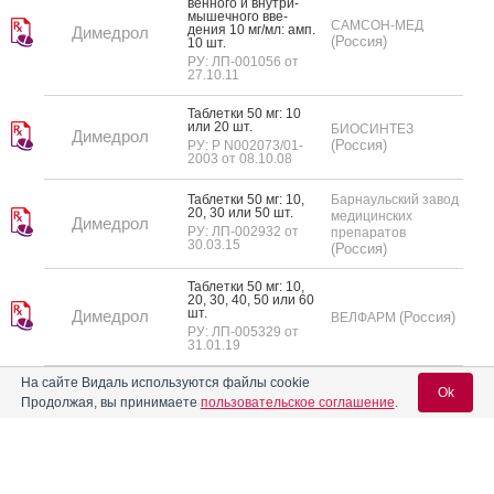
вен­но­го и внут­ри­
мышеч­но­го вве­
САМСОН-МЕД
дения 10 мг/мл: амп.
Димедрол
(Россия)
10 шт.
РУ: ЛП-001056 от
27.10.11
Таб­летки 50 мг: 10
или 20 шт.
БИОСИНТЕЗ
Димедрол
(Россия)
РУ: Р N002073/01-
2003 от 08.10.08
Таб­летки 50 мг: 10,
Барнаульский завод
20, 30 или 50 шт.
медицинских
Димедрол
РУ: ЛП-002932 от
препаратов
30.03.15
(Россия)
Таб­летки 50 мг: 10,
20, 30, 40, 50 или 60
шт.
Димедрол
(Россия)
ВЕЛФАРМ
РУ: ЛП-005329 от
31.01.19
На сайте Видаль используются файлы cookie
Рас­твор для внут­ри­
Ok
вен­но­го и внут­ри­
Продолжая, вы принимаете
пользовательское соглашение
.
мышеч­но­го вве­
ПФК ОБНОВЛЕНИЕ
дения 10 мг/1 мл:
Димедрол Буфус
(Россия)
амп. 10 шт.
РУ: ЛСР-005081/09
от 26.06.09
Вход для специалистов