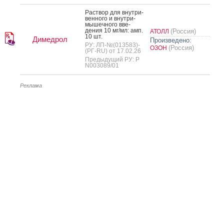
Рас­твор для внут­ри­
вен­но­го и внут­ри­
мышеч­но­го вве­
дения 10 мг/мл: амп.
(Россия)
АТОЛЛ
10 шт.
Димедрол
Произведено:
РУ: ЛП-№(013583)-
(Россия)
ОЗОН
(РГ-RU) от 17.02.26
Предыдущий РУ: Р
N003089/01
Реклама