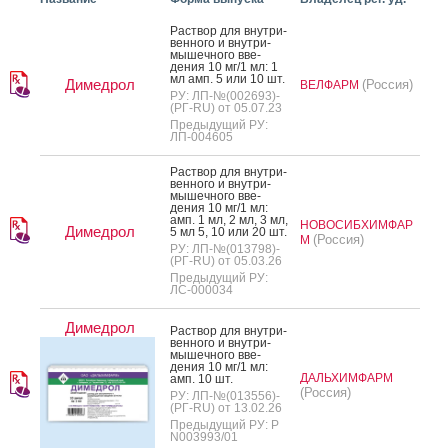
Рас­твор для внут­ри­
вен­но­го и внут­ри­
мышеч­но­го вве­
дения 10 мг/1 мл: 1
мл амп. 5 или 10 шт.
Димедрол
(Россия)
ВЕЛФАРМ
РУ: ЛП-№(002693)-
(РГ-RU) от 05.07.23
Предыдущий РУ:
ЛП-004605
Рас­твор для внут­ри­
вен­но­го и внут­ри­
мышеч­но­го вве­
дения 10 мг/1 мл:
амп. 1 мл, 2 мл, 3 мл,
НОВОСИБХИМФАР
Димедрол
5 мл 5, 10 или 20 шт.
(Россия)
М
РУ: ЛП-№(013798)-
(РГ-RU) от 05.03.26
Предыдущий РУ:
ЛС-000034
Димедрол
Рас­твор для внут­ри­
вен­но­го и внут­ри­
мышеч­но­го вве­
дения 10 мг/1 мл:
ДАЛЬХИМФАРМ
амп. 10 шт.
(Россия)
РУ: ЛП-№(013556)-
(РГ-RU) от 13.02.26
Предыдущий РУ: Р
N003993/01