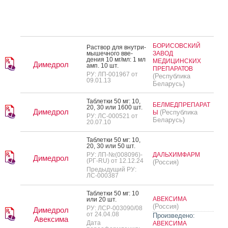
БОРИСОВСКИЙ
Рас­твор для внут­ри­
мышеч­но­го вве­
ЗАВОД
дения 10 мг/мл: 1 мл
МЕДИЦИНСКИХ
Димедрол
амп. 10 шт.
ПРЕПАРАТОВ
РУ: ЛП-001967 от
(Республика
09.01.13
Беларусь)
Таб­летки 50 мг: 10,
БЕЛМЕДПРЕПАРАТ
20, 30 или 1600 шт.
Димедрол
(Республика
Ы
РУ: ЛС-000521 от
Беларусь)
20.07.10
Таб­летки 50 мг: 10,
20, 30 или 50 шт.
РУ: ЛП-№(008096)-
ДАЛЬХИМФАРМ
Димедрол
(РГ-RU) от 12.12.24
(Россия)
Предыдущий РУ:
ЛС-000387
Таб­летки 50 мг: 10
АВЕКСИМА
или 20 шт.
(Россия)
РУ: ЛСР-003090/08
Димедрол
от 24.04.08
Произведено:
Авексима
Дата
АВЕКСИМА