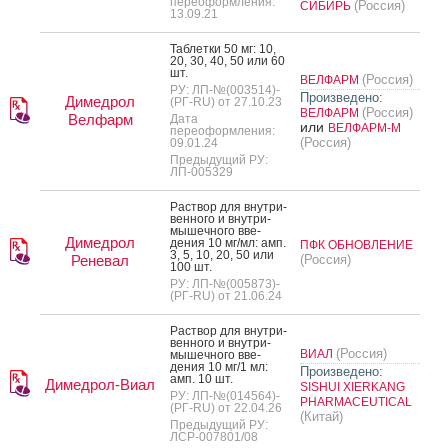
переоформления:
(Россия)
СИБИРЬ
13.09.21
Таб­летки 50 мг: 10,
20, 30, 40, 50 или 60
шт.
(Россия)
ВЕЛФАРМ
РУ: ЛП-№(003514)-
Произведено:
Димедрол
(РГ-RU) от 27.10.23
(Россия)
ВЕЛФАРМ
Велфарм
Дата
или
ВЕЛФАРМ-М
переоформления:
(Россия)
09.01.24
Предыдущий РУ:
ЛП-005329
Рас­твор для внут­ри­
вен­но­го и внут­ри­
мышеч­но­го вве­
Димедрол
дения 10 мг/мл: амп.
ПФК ОБНОВЛЕНИЕ
3, 5, 10, 20, 50 или
Реневал
(Россия)
100 шт.
РУ: ЛП-№(005873)-
(РГ-RU) от 21.06.24
Рас­твор для внут­ри­
вен­но­го и внут­ри­
(Россия)
ВИАЛ
мышеч­но­го вве­
дения 10 мг/1 мл:
Произведено:
амп. 10 шт.
Димедрол-Виал
SISHUI XIERKANG
РУ: ЛП-№(014564)-
PHARMACEUTICAL
(РГ-RU) от 22.04.26
(Китай)
Предыдущий РУ:
ЛСР-007801/08