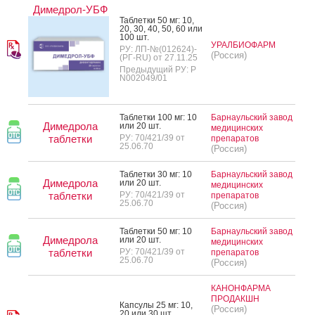
Димедрол-УБФ
Таб­летки 50 мг: 10,
20, 30, 40, 50, 60 или
100 шт.
УРАЛБИОФАРМ
РУ: ЛП-№(012624)-
(Россия)
(РГ-RU) от 27.11.25
Предыдущий РУ: Р
N002049/01
Таб­летки 100 мг: 10
Барнаульский завод
Димедрола
или 20 шт.
медицинских
таблетки
РУ: 70/421/39 от
препаратов
25.06.70
(Россия)
Таб­летки 30 мг: 10
Барнаульский завод
Димедрола
или 20 шт.
медицинских
таблетки
РУ: 70/421/39 от
препаратов
25.06.70
(Россия)
Таб­летки 50 мг: 10
Барнаульский завод
Димедрола
или 20 шт.
медицинских
таблетки
РУ: 70/421/39 от
препаратов
25.06.70
(Россия)
КАНОНФАРМА
ПРОДАКШН
Кап­су­лы 25 мг: 10,
(Россия)
20 или 30 шт.