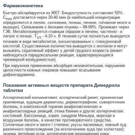
Фармакокинетика
Быстро абсорбируется из ЖКТ. Биодоступность составляет 50%.
C
достигается через 20-40 мин (в наибольшей концентрации
max
определяется в легких, селезенке, почках, печени, головном мозге и
мышцах). Связывание с белками плазмы – 98-99%. Проникает через
ГЭБ. Метаболизируется главным образом в печени, частично - в
легких и почках. T
- 4-10 ч. В течение суток полностью выводится
1/2
почками в виде метаболитов, конъюгированных с глюкуроновой
кислотой. Существенные количества выводятся с молоком и могут
вызывать седативный эффект у детей грудного возраста (может
наблюдаться парадоксальная реакция, характеризующаяся
чрезмерной возбудимостью).
При наружном применении абсорбция незначительная, нарушение
целостности кожных покровов повышает всасывание
дифенгидрамина.
Показания активных веществ препарата Димедрола
таблетки
Аллергический конъюнктивит, аллергический ринит, хроническая
крапивница, зудящие дерматозы, дерматографизм, сывороточная
болезнь; в комплексной терапии анафилактических и
анафилактоидных реакций, отека Квинке и других аллергических
состояний. Бессонница, хорея, синдром Меньера, морская и
воздушная болезнь, в качестве противорвотного средства.
Солнечные ожоги и ожоги I степени; укусы насекомых; кожный зуд
различного происхождения (за исключением зуда при холестазе):
экзема, ветряная оспа, аллергические раздражения кожи,