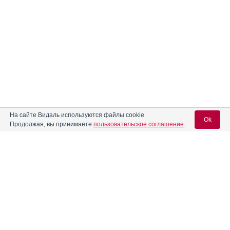
На сайте Видаль используются файлы cookie
Ok
Продолжая, вы принимаете
пользовательское соглашение
.
Содержание
Вход для специалистов
E-mail учетной записи Vidal:
Форма выпуска, упаковка и состав
Клинико-фармакологич. группа
Пароль:
Фармако-терапевтическая группа