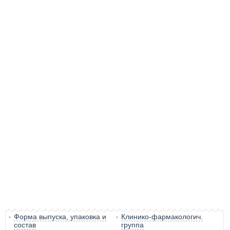
Форма выпуска, упаковка и
Клинико-фармакологич.
состав
группа