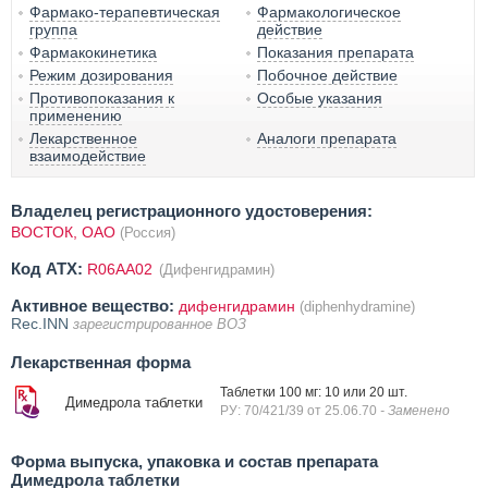
Фармако-терапевтическая
Фармакологическое
группа
действие
Фармакокинетика
Показания препарата
Режим дозирования
Побочное действие
Противопоказания к
Особые указания
применению
Лекарственное
Аналоги препарата
взаимодействие
Владелец регистрационного удостоверения:
ВОСТОК, ОАО
(Россия)
Код ATX:
R06AA02
(Дифенгидрамин)
Активное вещество:
дифенгидрамин
(diphenhydramine)
Rec.INN
зарегистрированное ВОЗ
Лекарственная форма
Таблетки 100 мг: 10 или 20 шт.
Димедрола таблетки
РУ: 70/421/39 от 25.06.70
- Заменено
Форма выпуска, упаковка и состав препарата
Димедрола таблетки