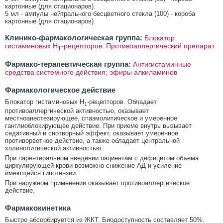
картонные (для стационаров).
5 мл - ампулы нейтрального бесцветного стекла (100) - короба
картонные (для стационаров).
Клинико-фармакологическая группа:
Блокатор
гистаминовых Н
-рецепторов. Противоаллергический препарат
1
Фармако-терапевтическая группа:
Антигистаминные
средства системного действия; эфиры алкиламинов
Фармакологическое действие
Блокатор гистаминовых Н
-рецепторов. Обладает
1
противоаллергической активностью, оказывает
местноанестезирующее, спазмолитическое и умеренное
ганглиоблокирующее действие. При приеме внутрь вызывает
седативный и снотворный эффект, оказывает умеренное
противорвотное действие, а также обладает центральной
холинолитической активностью.
При парентеральном введении пациентам с дефицитом объема
циркулирующей крови возможно снижение АД и усиление
имеющейся гипотензии.
При наружном применении оказывает противоаллергическое
действие.
Фармакокинетика
Быстро абсорбируется из ЖКТ. Биодоступность составляет 50%.