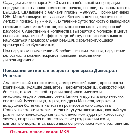
C
достигается через 20-40 мин (в наибольшей концентрации
max
определяется в легких, селезенке, почках, печени, головном мозге и
мышцах). Связывание с белками плазмы – 98-99%. Проникает через
ГЭБ. Метаболизируется главным образом в печени, частично - в
легких и почках. T
- 4-10 ч. В течение суток полностью выводится
1/2
почками в виде метаболитов, конъюгированных с глюкуроновой
кислотой. Существенные количества выводятся с молоком и могут
вызывать седативный эффект у детей грудного возраста (может
наблюдаться парадоксальная реакция, характеризующаяся
чрезмерной возбудимостью).
При наружном применении абсорбция незначительная, нарушение
целостности кожных покровов повышает всасывание
дифенгидрамина.
Показания активных веществ препарата Димедрол
Реневал
Аллергический конъюнктивит, аллергический ринит, хроническая
крапивница, зудящие дерматозы, дерматографизм, сывороточная
болезнь; в комплексной терапии анафилактических и
анафилактоидных реакций, отека Квинке и других аллергических
состояний. Бессонница, хорея, синдром Меньера, морская и
воздушная болезнь, в качестве противорвотного средства.
Солнечные ожоги и ожоги I степени; укусы насекомых; кожный зуд
различного происхождения (за исключением зуда при холестазе):
экзема, ветряная оспа, аллергические раздражения кожи,
контактные дерматиты, вызванные соприкосновением с растениями.
Открыть список кодов МКБ