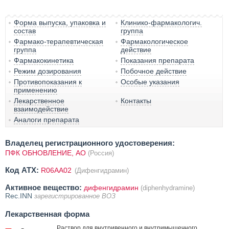
Форма выпуска, упаковка и
Клинико-фармакологич.
состав
группа
Фармако-терапевтическая
Фармакологическое
группа
действие
Фармакокинетика
Показания препарата
Режим дозирования
Побочное действие
Противопоказания к
Особые указания
применению
Лекарственное
Контакты
взаимодействие
Аналоги препарата
Владелец регистрационного удостоверения:
ПФК ОБНОВЛЕНИЕ, АО
(Россия)
Код ATX:
R06AA02
(Дифенгидрамин)
Активное вещество:
дифенгидрамин
(diphenhydramine)
Rec.INN
зарегистрированное ВОЗ
Лекарственная форма
Раствор для внутривенного и внутримышечного