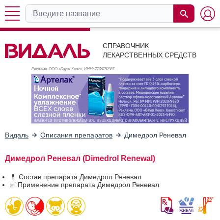
СПРАВОЧНИК
ЛЕКАРСТВЕННЫХ СРЕДСТВ
Реклама. ООО «Бауш Хелс», ИНН: 770
6782987
Видаль
Описания препаратов
Димедрол Реневал
Димедрол Реневал (Dimedrol Renewal)
💊 Состав препарата Димедрол Реневал
✅ Применение препарата Димедрол Реневал