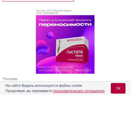
Реклама. ООО «Изварино Фарма»,
ОГРН 103
5000900758
Реклама
На сайте Видаль используются файлы cookie
Ok
Продолжая, вы принимаете
пользовательское соглашение
.
Содержание
Вход для специалистов
E-mail учетной записи Vidal:
Форма выпуска, упаковка и состав