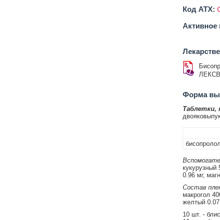
Код ATX:
Активное 
Лекарств
Бисопр
ЛЕКС
Форма вып
Таблетки,
двояковыпу
бисопроло
Вспомогате
кукурузный 
0.96 мг, маг
Состав плен
макрогол 400
желтый 0.077
10 шт. - бли