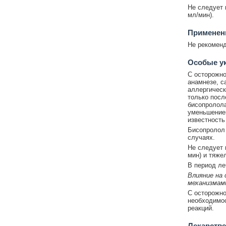
Не следует 
мл/мин).
Применени
Не рекоменд
Особые у
С осторожно
анамнезе, с
аллергичес
только посл
бисопролола
уменьшением
известность
Бисопролол 
случаях.
Не следует 
мин) и тяже
В период ле
Влияние на
механизмам
С осторожно
необходимос
реакций.
Лекарстве