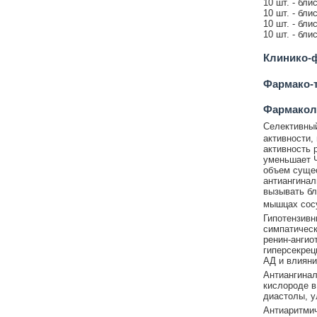
10 шт. - бли
10 шт. - бли
10 шт. - бли
10 шт. - бли
Клинико-ф
Фармако-т
Фармакол
Селективный
активности,
активность 
уменьшает Ч
объем сущес
антиангинал
вызывать бл
мышцах сос
Гипотензивн
симпатическ
ренин-ангио
гиперсекрец
АД и влияни
Антиангина
кислороде в
диастолы, 
Антиаритми