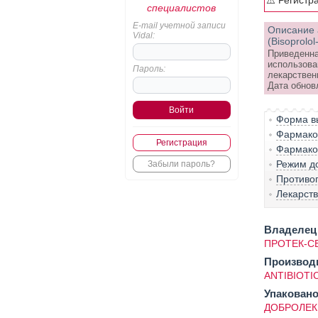
⚠️ Регистр
специалистов
E-mail учетной записи
Описание 
Vidal:
(Bisoprolo
Приведенна
использова
Пароль:
лекарствен
Дата обновл
Форма вы
Фармако-
Регистрация
Фармако
Режим д
Забыли пароль?
Противо
Лекарст
Владелец 
ПРОТЕК-С
Производ
ANTIBIOTIC
Упаковано
ДОБРОЛЕК