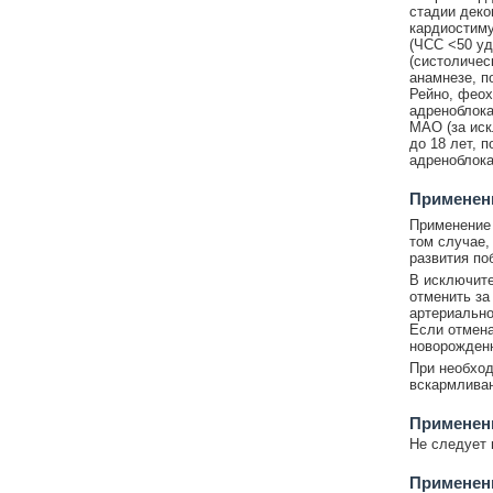
стадии деком
кардиостиму
(ЧСС <50 уд
(систоличес
анамнезе, п
Рейно, феох
адреноблока
МАО (за иск
до 18 лет, 
адреноблока
Применени
Применение 
том случае,
развития по
В исключите
отменить за
артериально
Если отмена
новорожденн
При необход
вскармливан
Применен
Не следует 
Применен