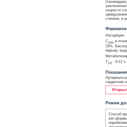
(тахикардии
увеличенног
скорости сп
замедлением
степени, в 
Фармакок
Абсорбция -
C
в плазм
max
33%. Бисопр
барьер; выд
Метаболизир
T
- 9-12 ч
1/2
Показани
Артериальна
сердечная н
Открыт
Режим до
Способ пр
его формы
определяе
лекарстве