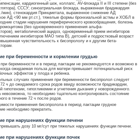
пенсации, кардиогенный шок, коллапс, AV-блокада II и III степени (без
лятора), СССУ; синоатриальная блокада, выраженная брадикардия
./мин), стенокардия Принцметала, выраженное снижение АД
кое АД <90 мм рт.ст.), тяжелые формы бронхиальной астмы и ХОБЛ в
оздние стадии нарушения периферического кровообращения, болезнь
ромоцитома (без одновременного применения альфа-
торов), метаболический ацидоз, одновременный прием ингибиторов
лючением ингибиторов МАО типа В), детский и подростковый возраст
повышенная чувствительность к бисопрололу и к другим бета-
торам.
е при беременности и кормлении грудью
при беременности и в период лактации не рекомендуется и возможно в
 когда ожидаемая польза для матери превышает потенциальный риск
бочных эффектов у плода и ребенка.
льных случаях применения при беременности бисопролол следует
 72 ч до ожидаемого срока родов ввиду возможности брадикардии,
й гипотензии, гипогликемии и угнетения дыхания у новорожденного.
 невозможна, то необходимо тщательно контролировать состояние
ого в течение 72 ч после родов.
имости применения бисопролола в период лактации грудное
ие необходимо прекратить.
ие при нарушениях функции печени
превышать дозу 10 мг/сут при тяжелых нарушениях функции печени.
ие при нарушениях функции почек