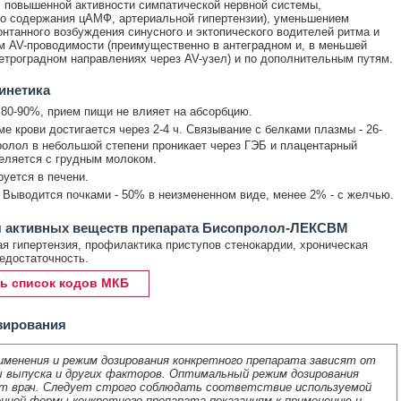
, повышенной активности симпатической нервной системы,
о содержания цАМФ, артериальной гипертензии), уменьшением
онтанного возбуждения синусного и эктопического водителей ритма и
 AV-проводимости (преимущественно в антеградном и, в меньшей
ретроградном направлениях через AV-узел) и по дополнительным путям.
инетика
 80-90%, прием пищи не влияет на абсорбцию.
е крови достигается через 2-4 ч. Связывание с белками плазмы - 26-
олол в небольшой степени проникает через ГЭБ и плацентарный
еляется с грудным молоком.
уется в печени.
. Выводится почками - 50% в неизмененном виде, менее 2% - с желчью.
я активных веществ препарата Бисопролол-ЛЕКСВМ
я гипертензия, профилактика приступов стенокардии, хроническая
едостаточность.
ь список кодов МКБ
зирования
именения и режим дозирования конкретного препарата зависят от
 выпуска и других факторов. Оптимальный режим дозирования
т врач. Следует строго соблюдать соответствие используемой
нной формы конкретного препарата показаниям к применению и