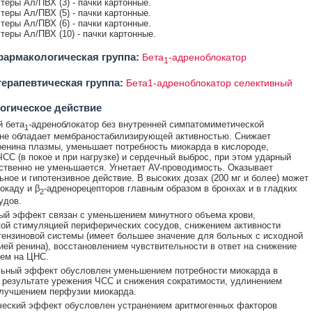
стеры Ал/ПВХ (3) - пачки картонные.
стеры Ал/ПВХ (5) - пачки картонные.
стеры Ал/ПВХ (6) - пачки картонные.
стеры Ал/ПВХ (10) - пачки картонные.
армакологическая группа:
Бета
-адреноблокатор
1
ерапевтическая группа:
Бета1-адреноблокатор селективный
огическое действие
 бета
-адреноблокатор без внутренней симпатомиметической
1
 не обладает мембраностабилизирующей активностью. Снижает
ренина плазмы, уменьшает потребность миокарда в кислороде,
СС (в покое и при нагрузке) и сердечный выброс, при этом ударный
твенно не уменьшается. Угнетает AV-проводимость. Оказывает
ьное и гипотензивное действие. В высоких дозах (200 мг и более) может
окаду и β
-адренорецепторов главным образом в бронхах и в гладких
2
удов.
ый эффект связан с уменьшением минутного объема крови,
ой стимуляцией периферических сосудов, снижением активности
тензиновой системы (имеет большее значение для больных с исходной
ией ренина), восстановлением чувствительности в ответ на снижение
ем на ЦНС.
льный эффект обусловлен уменьшением потребности миокарда в
 результате урежения ЧСС и снижения сократимости, удлинением
улучшением перфузии миокарда.
ческий эффект обусловлен устранением аритмогенных факторов