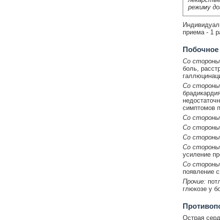
режиму до
Индивидуаль
приема - 1 р
Побочное
Со стороны
боль, расст
галлюцинаци
Со стороны
брадикардия
недостаточн
симптомов п
Со стороны 
Со стороны
Со стороны
Со стороны
усиление пр
Со стороны
появление с
Прочие:
потл
глюкозе у б
Противоп
Острая серд