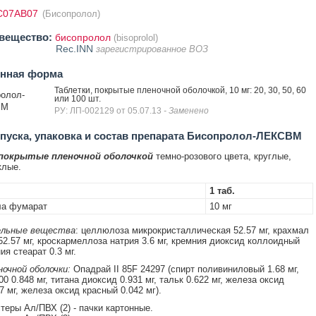
C07AB07
(Бисопролол)
вещество:
бисопролол
(bisoprolol)
Rec.INN
зарегистрированное ВОЗ
енная форма
Таблетки, покрытые пленочной оболочкой, 10 мг: 20, 30, 50, 60
олол-
или 100 шт.
ВМ
РУ: ЛП-002129 от 05.07.13
- Заменено
уска, упаковка и состав препарата Бисопролол-ЛЕКСВМ
 покрытые пленочной оболочкой
темно-розового цвета, круглые,
клые.
1 таб.
ла фумарат
10 мг
льные вещества
: целлюлоза микрокристаллическая 52.57 мг, крахмал
52.57 мг, кроскармеллоза натрия 3.6 мг, кремния диоксид коллоидный
ния стеарат 0.3 мг.
очной оболочки:
Опадрай II 85F 24297 (спирт поливиниловый 1.68 мг,
0 0.848 мг, титана диоксид 0.931 мг, тальк 0.622 мг, железа оксид
 мг, железа оксид красный 0.042 мг).
стеры Ал/ПВХ (2) - пачки картонные.