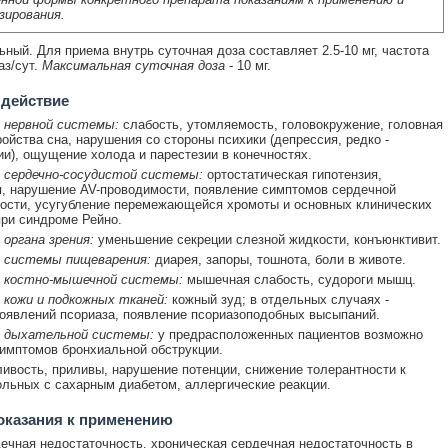
зирования.
ный. Для приема внутрь суточная доза составляет 2.5-10 мг, частота
аз/сут.
Максимальная суточная доза
- 10 мг.
 действие
 нервной системы:
слабость, утомляемость, головокружение, головная
ройства сна, нарушения со стороны психики (депрессия, редко -
и), ощущение холода и парестезии в конечностях.
 сердечно-сосудистой системы:
ортостатическая гипотензия,
, нарушение AV-проводимости, появление симптомов сердечной
ости, усугубление перемежающейся хромоты и основных клинических
ри синдроме Рейно.
органа зрения:
уменьшение секреции слезной жидкости, конъюнктивит.
 системы пищеварения:
диарея, запоры, тошнота, боли в животе.
 костно-мышечной системы:
мышечная слабость, судороги мышц.
 кожи и подкожных тканей:
кожный зуд; в отдельных случаях -
оявлений псориаза, появление псориазоподобных высыпаний.
 дыхательной системы:
у предрасположенных пациентов возможно
имптомов бронхиальной обструкции.
ивость, приливы, нарушение потенции, снижение толерантности к
ольных с сахарным диабетом, аллергические реакции.
оказания к применению
ечная недостаточность, хроническая сердечная недостаточность в