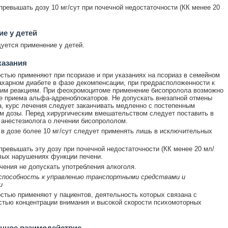
превышать дозу 10 мг/сут при почечной недостаточности (КК менее 20
е у детей
уется применение у детей.
казания
стью применяют при псориазе и при указаниях на псориаз в семейном
ахарном диабете в фазе декомпенсации, при предрасположенности к
ким реакциям. При феохромоцитоме применение бисопролола возможно
е приема альфа-адреноблокаторов. Не допускать внезапной отмены
, курс лечения следует заканчивать медленно с постепенным
 дозы. Перед хирургическим вмешательством следует поставить в
 анестезиолога о лечении бисопрололом.
в дозе более 10 мг/сут следует применять лишь в исключительных
превышать эту дозу при почечной недостаточности (КК менее 20 мл/
лых нарушениях функции печени.
чения не допускать употребления алкоголя.
 способность к управлению транспортными средствами и
и
стью применяют у пациентов, деятельность которых связана с
тью концентрации внимания и высокой скорости психомоторных
нное взаимодействие