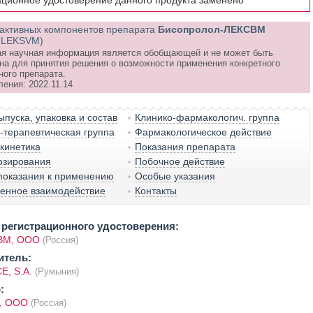
ационное удостоверение данного продукта заменено
активных компонентов препарата
Бисопролол-ЛЕКСВМ
l-LEKSVM)
я научная информация является обобщающей и не может быть
на для принятия решения о возможности применения конкретного
ного препарата.
ения: 2022.11.14
пуска, упаковка и состав
Клинико-фармакологич. группа
терапевтическая группа
Фармакологическое действие
кинетика
Показания препарата
озирования
Побочное действие
показания к применению
Особые указания
венное взаимодействие
Контакты
регистрационного удостоверения:
ВМ, ООО
(Россия)
итель:
E, S.A.
(Румыния)
:
, ООО
(Россия)