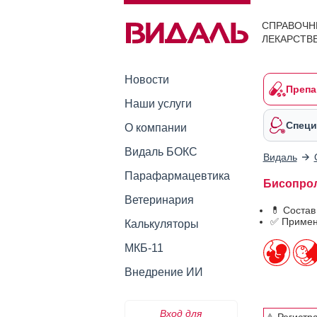
СПРАВОЧН
ЛЕКАРСТВ
Новости
Препа
Наши услуги
Специ
О компании
Видаль БОКС
Видаль
Парафармацевтика
Бисопрол
Ветеринария
💊 Соста
✅ Примен
Калькуляторы
МКБ-11
Внедрение ИИ
Вход для