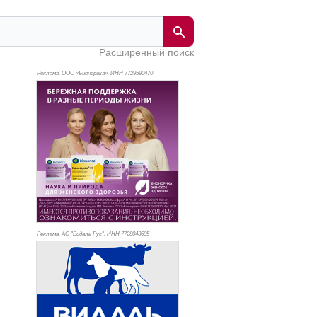
Расширенный поиск
Реклама. ООО «Бионорика», ИНН 772
9590470
Реклама. АО "Видаль Рус", ИНН 772
8043605