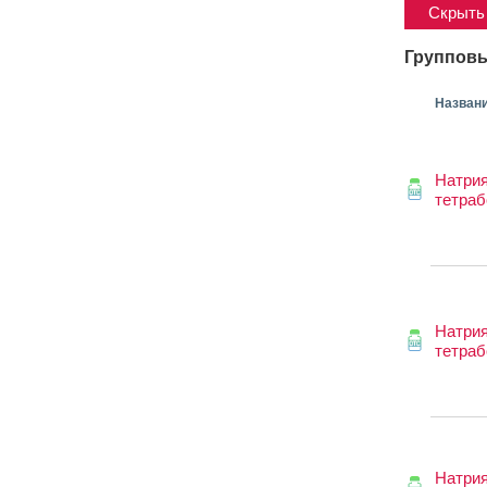
Скрыть 
Групповы
Назван
Натри
тетраб
Натри
тетраб
Натри