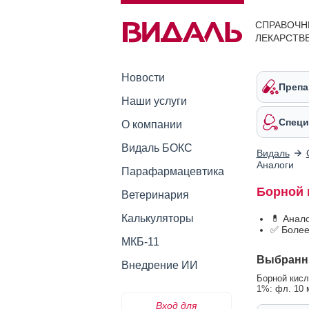
СПРАВОЧН
ЛЕКАРСТВ
Новости
Препа
Наши услуги
Специ
О компании
Видаль БОКС
Видаль
Аналоги
Парафармацевтика
Борной 
Ветеринария
Калькуляторы
💊 Анал
✅ Более
МКБ-11
Выбранн
Внедрение ИИ
Борной кисл
1%: фл. 10 
Вход для