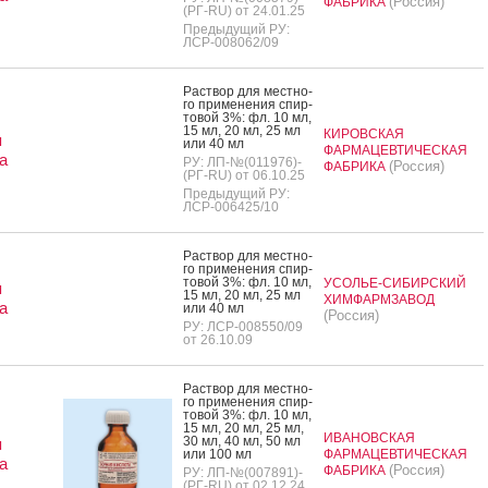
(Россия)
ФАБРИКА
(РГ-RU) от 24.01.25
Предыдущий РУ:
ЛСР-008062/09
Рас­твор для мес­тно­
го при­мене­ния спир­
то­вой 3%: фл. 10 мл,
15 мл, 20 мл, 25 мл
КИРОВСКАЯ
я
или 40 мл
ФАРМАЦЕВТИЧЕСКАЯ
а
РУ: ЛП-№(011976)-
(Россия)
ФАБРИКА
(РГ-RU) от 06.10.25
Предыдущий РУ:
ЛСР-006425/10
Рас­твор для мес­тно­
го при­мене­ния спир­
то­вой 3%: фл. 10 мл,
УСОЛЬЕ-СИБИРСКИЙ
я
15 мл, 20 мл, 25 мл
ХИМФАРМЗАВОД
а
или 40 мл
(Россия)
РУ: ЛСР-008550/09
от 26.10.09
Рас­твор для мес­тно­
го при­мене­ния спир­
то­вой 3%: фл. 10 мл,
15 мл, 20 мл, 25 мл,
ИВАНОВСКАЯ
30 мл, 40 мл, 50 мл
я
или 100 мл
ФАРМАЦЕВТИЧЕСКАЯ
а
(Россия)
ФАБРИКА
РУ: ЛП-№(007891)-
(РГ-RU) от 02.12.24