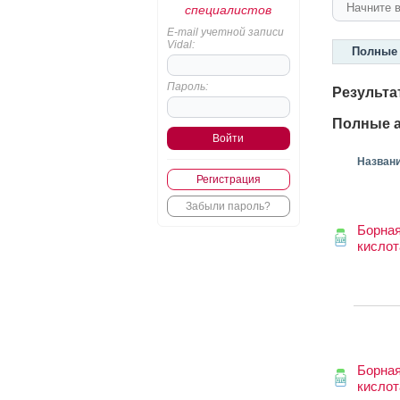
специалистов
E-mail учетной записи
Vidal:
Полные 
Пароль:
Результа
Полные а
Назван
Регистрация
Забыли пароль?
Борна
кислот
Борна
кислот