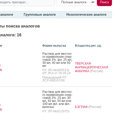
аналоги
Групповые аналоги
Нозологические аналоги
ты поиска аналогов
налоги: 16
ие
Форма выпуска
Владелец рег. уд.
Рас­твор для мес­тно­
го при­мене­ния спир­
то­вой 3%: фл. 25 мл,
30 мл, 40 мл или 50
ТВЕРСКАЯ
я
мл
ФАРМАЦЕВТИЧЕСКАЯ
а
РУ: ЛП-№(005513)-
(Россия)
ФАБРИКА
(РГ-RU) от 20.05.24
Предыдущий РУ:
ЛСР-008167/09
Рас­твор для мес­тно­
го при­мене­ния спир­
то­вой 3%: 25 мл, 30
мл, 40 мл, 50 мл или
100 мл фл. или фл.-
я
(Россия)
ка­пельн.
БЭГРИФ
а
РУ: ЛП-№(012975)-