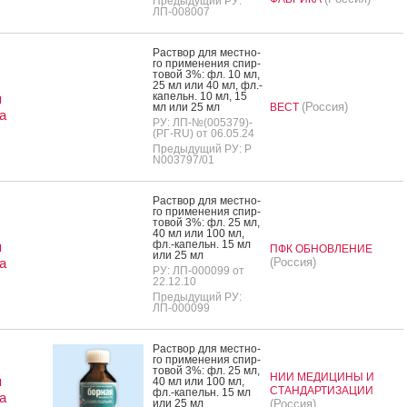
Предыдущий РУ:
ЛП-008007
Рас­твор для мес­тно­
го при­мене­ния спир­
то­вой 3%: фл. 10 мл,
25 мл или 40 мл, фл.-
ка­пельн. 10 мл, 15
я
(Россия)
мл или 25 мл
ВЕСТ
а
РУ: ЛП-№(005379)-
(РГ-RU) от 06.05.24
Предыдущий РУ: Р
N003797/01
Рас­твор для мес­тно­
го при­мене­ния спир­
то­вой 3%: фл. 25 мл,
40 мл или 100 мл,
фл.-ка­пельн. 15 мл
я
ПФК ОБНОВЛЕНИЕ
или 25 мл
а
(Россия)
РУ: ЛП-000099 от
22.12.10
Предыдущий РУ:
ЛП-000099
Рас­твор для мес­тно­
го при­мене­ния спир­
то­вой 3%: фл. 25 мл,
НИИ МЕДИЦИНЫ И
я
40 мл или 100 мл,
СТАНДАРТИЗАЦИИ
фл.-ка­пельн. 15 мл
а
или 25 мл
(Россия)