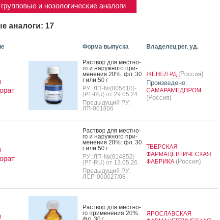
групповые и нозологические аналоги
е аналоги: 17
ие
Форма выпуска
Владелец рег. уд.
Рас­твор для мес­тно­
го и на­руж­но­го при­
(Россия)
мене­ния 20%: фл. 30
ЖЕНЕЛ РД
г или 50 г
я
Произведено:
РУ: ЛП-№(005610)-
орат
САМАРАМЕДПРОМ
(РГ-RU) от 29.05.24
(Россия)
Предыдущий РУ:
ЛП-001806
Рас­твор для мес­тно­
го и на­руж­но­го при­
мене­ния 20%: фл. 30
ТВЕРСКАЯ
г или 50 г
я
ФАРМАЦЕВТИЧЕСКАЯ
РУ: ЛП-№(014852)-
орат
(Россия)
ФАБРИКА
(РГ-RU) от 13.05.26
Предыдущий РУ:
ЛСР-000027/08
Рас­твор для мес­тно­
го при­мене­ния 20%:
ЯРОСЛАВСКАЯ
я
фл. 30 г