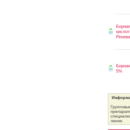
Борна
кислот
Ренев
Борная
5%
Информа
Групповые
препарат
специалис
линии.