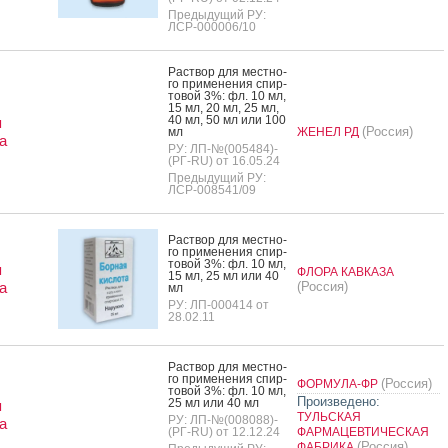
Предыдущий РУ:
ЛСР-000006/10
Рас­твор для мес­тно­
го при­мене­ния спир­
то­вой 3%: фл. 10 мл,
15 мл, 20 мл, 25 мл,
40 мл, 50 мл или 100
я
(Россия)
мл
ЖЕНЕЛ РД
а
РУ: ЛП-№(005484)-
(РГ-RU) от 16.05.24
Предыдущий РУ:
ЛСР-008541/09
Рас­твор для мес­тно­
го при­мене­ния спир­
то­вой 3%: фл. 10 мл,
я
ФЛОРА КАВКАЗА
15 мл, 25 мл или 40
а
(Россия)
мл
РУ: ЛП-000414 от
28.02.11
Рас­твор для мес­тно­
го при­мене­ния спир­
(Россия)
ФОРМУЛА-ФР
то­вой 3%: фл. 10 мл,
Произведено:
25 мл или 40 мл
я
ТУЛЬСКАЯ
РУ: ЛП-№(008088)-
а
(РГ-RU) от 12.12.24
ФАРМАЦЕВТИЧЕСКАЯ
(Россия)
ФАБРИКА