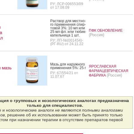
РУ: ЛСР-006553/09
от 17.08.09
Рас­твор для мес­тно­
го при­мене­ния спир­
я
то­вой 3%: 10 мл или
ПФК ОБНОВЛЕНИЕ
25 мл фл. или тю­бик-
а
(Россия)
ка­пель­ни­ца 1 шт.
ал
РУ: ЛП-№(001454)-
(РГ-RU) от 24.11.22
Мазь для на­руж­но­го
ЯРОСЛАВСКАЯ
 мазь
при­мене­ния 5%: 25 г
ФАРМАЦЕВТИЧЕСКАЯ
РУ: 67/554/21 от
(Россия)
ФАБРИКА
11.07.67
ция о групповых и нозологических аналогах предназначена
только для специалистов.
 и нозологические аналоги
не являются полными аналогами
ов
, решение об их использовании может быть принято только
том при назначении терапии в отсутствие препаратов первой