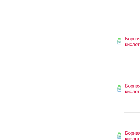
Борна
кислот
Борна
кислот
Борна
кислот