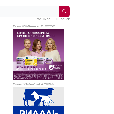
Расширенный поиск
Реклама. ООО «Бионорика», ИНН 772
9590470
Реклама. АО "Видаль Рус", ИНН 772
8043605