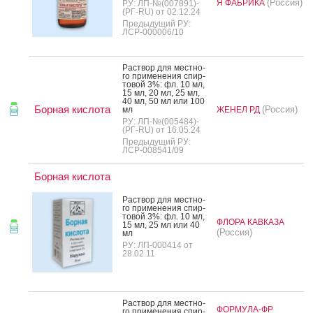
(Россия)
Я ФАБРИКА
РУ: ЛП-№(007891)-
(РГ-RU) от 02.12.24
Предыдущий РУ:
ЛСР-000006/10
Рас­твор для мес­тно­
го при­мене­ния спир­
то­вой 3%: фл. 10 мл,
15 мл, 20 мл, 25 мл,
40 мл, 50 мл или 100
Борная кислота
(Россия)
мл
ЖЕНЕЛ РД
РУ: ЛП-№(005484)-
(РГ-RU) от 16.05.24
Предыдущий РУ:
ЛСР-008541/09
Борная кислота
Рас­твор для мес­тно­
го при­мене­ния спир­
то­вой 3%: фл. 10 мл,
ФЛОРА КАВКАЗА
15 мл, 25 мл или 40
(Россия)
мл
РУ: ЛП-000414 от
28.02.11
Рас­твор для мес­тно­
ФОРМУЛА-ФР
го при­мене­ния спир­