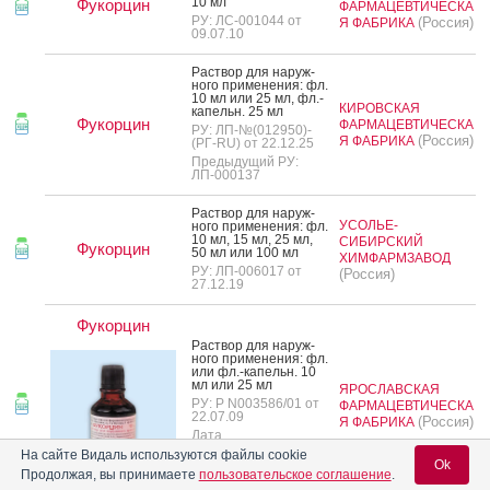
10 мл
Фукорцин
ФАРМАЦЕВТИЧЕСКА
РУ: ЛС-001044 от
(Россия)
Я ФАБРИКА
09.07.10
Рас­твор для на­руж­
но­го при­мене­ния: фл.
10 мл или 25 мл, фл.-
КИРОВСКАЯ
ка­пельн. 25 мл
Фукорцин
ФАРМАЦЕВТИЧЕСКА
РУ: ЛП-№(012950)-
(Россия)
Я ФАБРИКА
(РГ-RU) от 22.12.25
Предыдущий РУ:
ЛП-000137
Рас­твор для на­руж­
УСОЛЬЕ-
но­го при­мене­ния: фл.
10 мл, 15 мл, 25 мл,
СИБИРСКИЙ
Фукорцин
50 мл или 100 мл
ХИМФАРМЗАВОД
РУ: ЛП-006017 от
(Россия)
27.12.19
Фукорцин
Рас­твор для на­руж­
но­го при­мене­ния: фл.
или фл.-ка­пельн. 10
мл или 25 мл
ЯРОСЛАВСКАЯ
РУ: Р N003586/01 от
ФАРМАЦЕВТИЧЕСКА
22.07.09
(Россия)
Я ФАБРИКА
Дата
переоформления:
На сайте Видаль используются файлы cookie
17.08.22
Ok
Продолжая, вы принимаете
пользовательское соглашение
.