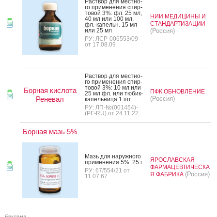
Рас­твор для мес­тно­
го при­мене­ния спир­
то­вой 3%: фл. 25 мл,
НИИ МЕДИЦИНЫ И
40 мл или 100 мл,
СТАНДАРТИЗАЦИИ
фл.-ка­пельн. 15 мл
или 25 мл
(Россия)
РУ: ЛСР-006553/09
от 17.08.09
Рас­твор для мес­тно­
го при­мене­ния спир­
то­вой 3%: 10 мл или
Борная кислота
ПФК ОБНОВЛЕНИЕ
25 мл фл. или тю­бик-
Реневал
(Россия)
ка­пель­ни­ца 1 шт.
РУ: ЛП-№(001454)-
(РГ-RU) от 24.11.22
Борная мазь 5%
Мазь для на­руж­но­го
ЯРОСЛАВСКАЯ
при­мене­ния 5%: 25 г
ФАРМАЦЕВТИЧЕСКА
РУ: 67/554/21 от
(Россия)
Я ФАБРИКА
11.07.67
Реклама