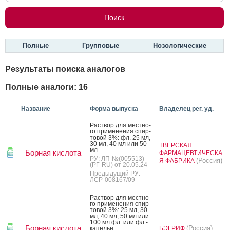
Полные
Групповые
Нозологические
Результаты поиска аналогов
Полные аналоги: 16
Название
Форма выпуска
Владелец рег. уд.
Рас­твор для мес­тно­
го при­мене­ния спир­
то­вой 3%: фл. 25 мл,
30 мл, 40 мл или 50
ТВЕРСКАЯ
мл
Борная кислота
ФАРМАЦЕВТИЧЕСКА
РУ: ЛП-№(005513)-
(Россия)
Я ФАБРИКА
(РГ-RU) от 20.05.24
Предыдущий РУ:
ЛСР-008167/09
Рас­твор для мес­тно­
го при­мене­ния спир­
то­вой 3%: 25 мл, 30
мл, 40 мл, 50 мл или
100 мл фл. или фл.-
Борная кислота
(Россия)
ка­пельн.
БЭГРИФ