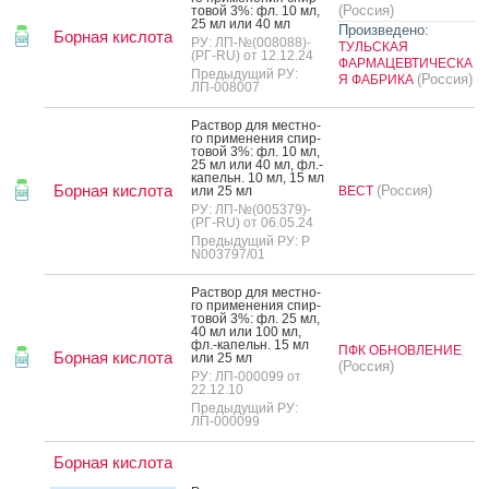
(Россия)
то­вой 3%: фл. 10 мл,
25 мл или 40 мл
Произведено:
Борная кислота
РУ: ЛП-№(008088)-
ТУЛЬСКАЯ
(РГ-RU) от 12.12.24
ФАРМАЦЕВТИЧЕСКА
Предыдущий РУ:
(Россия)
Я ФАБРИКА
ЛП-008007
Рас­твор для мес­тно­
го при­мене­ния спир­
то­вой 3%: фл. 10 мл,
25 мл или 40 мл, фл.-
ка­пельн. 10 мл, 15 мл
Борная кислота
(Россия)
или 25 мл
ВЕСТ
РУ: ЛП-№(005379)-
(РГ-RU) от 06.05.24
Предыдущий РУ: Р
N003797/01
Рас­твор для мес­тно­
го при­мене­ния спир­
то­вой 3%: фл. 25 мл,
40 мл или 100 мл,
фл.-ка­пельн. 15 мл
ПФК ОБНОВЛЕНИЕ
Борная кислота
или 25 мл
(Россия)
РУ: ЛП-000099 от
22.12.10
Предыдущий РУ:
ЛП-000099
Борная кислота