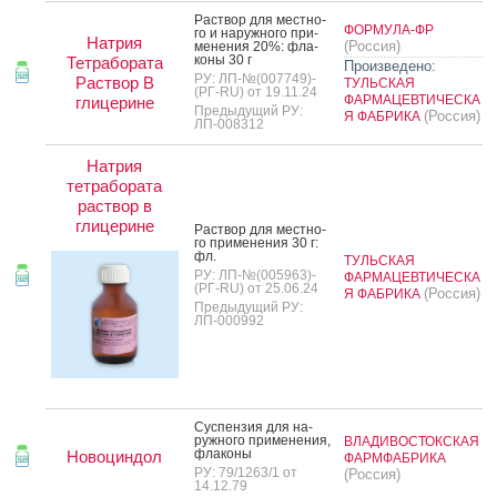
Рас­твор для мес­тно­
ФОРМУЛА-ФР
го и на­руж­но­го при­
Натрия
(Россия)
мене­ния 20%: фла­
коны 30 г
Тетрабората
Произведено:
РУ: ЛП-№(007749)-
Раствор В
ТУЛЬСКАЯ
(РГ-RU) от 19.11.24
ФАРМАЦЕВТИЧЕСКА
глицерине
Предыдущий РУ:
(Россия)
Я ФАБРИКА
ЛП-008312
Натрия
тетрабората
раствор в
глицерине
Рас­твор для мес­тно­
го при­мене­ния 30 г:
фл.
ТУЛЬСКАЯ
РУ: ЛП-№(005963)-
ФАРМАЦЕВТИЧЕСКА
(РГ-RU) от 25.06.24
(Россия)
Я ФАБРИКА
Предыдущий РУ:
ЛП-000992
Сус­пензия для на­
руж­но­го при­мене­ния,
ВЛАДИВОСТОКСКАЯ
фла­коны
Новоциндол
ФАРМФАБРИКА
РУ: 79/1263/1 от
(Россия)
14.12.79