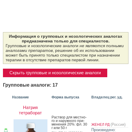
Информация о групповых и нозологических аналогах
предназначена только для специалистов.
Групповые и нозологические аналоги
не являются полными
аналогами препаратов
, решение об их использовании
может быть принято только специалистом при назначении
терапии в отсутствие препаратов первой линии.
Скрыть групповые и нозологические аналоги
Групповые аналоги: 17
Название
Форма выпуска
Владелец рег. уд.
Натрия
тетраборат
Рас­твор для мес­тно­
го и на­руж­но­го при­
мене­ния 20%: фл. 30
(Россия)
ЖЕНЕЛ РД
г или 50 г
Произведено: