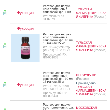
Рас­твор для на­руж­
но­го при­мене­ния
ТУЛЬСКАЯ
спир­то­вой: фл. 1 шт.
Фукорцин
ФАРМАЦЕВТИЧЕСКА
РУ: 79/787/9 от
(Россия)
Я ФАБРИКА
31.07.79
Фукорцин
Рас­твор для на­руж­
но­го при­мене­ния
спир­то­вой: фл. 10 мл,
ТУЛЬСКАЯ
15 мл или 25 мл
ФАРМАЦЕВТИЧЕСКА
РУ: ЛП-№(003862)-
(Россия)
Я ФАБРИКА
(РГ-RU) от 30.11.23
Предыдущий РУ:
ЛП-001033
Рас­твор для на­руж­
ФОРМУЛА-ФР
но­го при­мене­ния
(Россия)
спир­то­вой: фл. 10 мл,
15 мл или 25 мл
Произведено:
Фукорцин
РУ: ЛП-№(007858)-
ТУЛЬСКАЯ
(РГ-RU) от 28.11.24
ФАРМАЦЕВТИЧЕСКА
Предыдущий РУ:
(Россия)
Я ФАБРИКА
ЛП-008431
Рас­твор для на­руж­
но­го при­мене­ния: фл.
МОСКОВСКАЯ