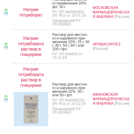
го при­мене­ния 20%:
фл. 30 г
МОСКОВСКАЯ
Натрия
РУ: ЛП-№(006265)-
ФАРМАЦЕВТИЧЕСКА
тетраборат
(РГ-RU) от 18.07.24
(Россия)
Я ФАБРИКА
Предыдущий РУ:
ЛП-000641
Рас­твор для мес­тно­
Натрия
го и на­руж­но­го при­
мене­ния 20%: 25 г, 30
тетрабората
АРОМАСИНТЕЗ
г, 40 г, 50 г, 80 г или
раствор в
(Россия)
100 г фл.
глицерине
РУ: ЛП-006005 от
23.12.19
Натрия
тетрабората
раствор в
Рас­твор для мес­тно­
глицерине
го и на­руж­но­го при­
мене­ния 20%: 30 г
ИВАНОВСКАЯ
или 50 г фл.
ФАРМАЦЕВТИЧЕСКА
РУ: ЛП-№(009020)-
(Россия)
Я ФАБРИКА
(РГ-RU) от 24.02.25
Предыдущий РУ:
ЛП-003943