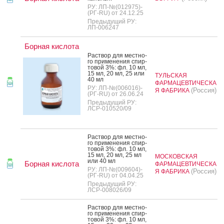
РУ: ЛП-№(012975)-
(РГ-RU) от 24.12.25
Предыдущий РУ:
ЛП-006247
Борная кислота
Рас­твор для мес­тно­
го при­мене­ния спир­
то­вой 3%: фл. 10 мл,
15 мл, 20 мл, 25 или
ТУЛЬСКАЯ
40 мл
ФАРМАЦЕВТИЧЕСКА
РУ: ЛП-№(006016)-
(Россия)
Я ФАБРИКА
(РГ-RU) от 26.06.24
Предыдущий РУ:
ЛСР-010520/09
Рас­твор для мес­тно­
го при­мене­ния спир­
то­вой 3%: фл. 10 мл,
15 мл, 20 мл, 25 мл
МОСКОВСКАЯ
или 40 мл
Борная кислота
ФАРМАЦЕВТИЧЕСКА
РУ: ЛП-№(009604)-
(Россия)
Я ФАБРИКА
(РГ-RU) от 04.04.25
Предыдущий РУ:
ЛСР-008026/09
Рас­твор для мес­тно­
го при­мене­ния спир­
то­вой 3%: фл. 10 мл,