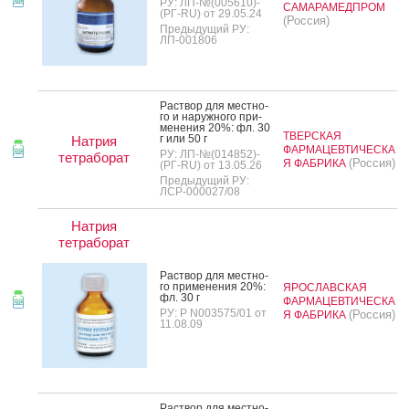
РУ: ЛП-№(005610)-
САМАРАМЕДПРОМ
(РГ-RU) от 29.05.24
(Россия)
Предыдущий РУ:
ЛП-001806
Рас­твор для мес­тно­
го и на­руж­но­го при­
мене­ния 20%: фл. 30
ТВЕРСКАЯ
г или 50 г
Натрия
ФАРМАЦЕВТИЧЕСКА
РУ: ЛП-№(014852)-
тетраборат
(Россия)
Я ФАБРИКА
(РГ-RU) от 13.05.26
Предыдущий РУ:
ЛСР-000027/08
Натрия
тетраборат
Рас­твор для мес­тно­
го при­мене­ния 20%:
ЯРОСЛАВСКАЯ
фл. 30 г
ФАРМАЦЕВТИЧЕСКА
РУ: Р N003575/01 от
(Россия)
Я ФАБРИКА
11.08.09
Рас­твор для мес­тно­